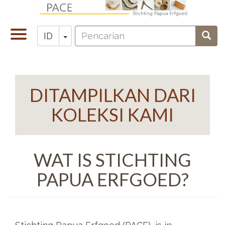
Lompat
ke
Pencarian
isi
Toggle
Toggle Dropdown
Penc
ID
Zoeken
utama
navigation
DITAMPILKAN DARI
KOLEKSI KAMI
WAT IS STICHTING
PAPUA ERFGOED?