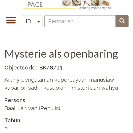
Lompat
ke
Pencarian
isi
Toggle
Toggle Dropdown
Penc
ID
Zoeken
utama
navigation
Mysterie als openbaring
Objectcode
BK/8/13
Artiny pengalaman kepercayaan manusiawi -
kabar pribadi - kesepian - misteri dan wahyu
Persons
Baal, Jan van (Penulis)
Tahun
0