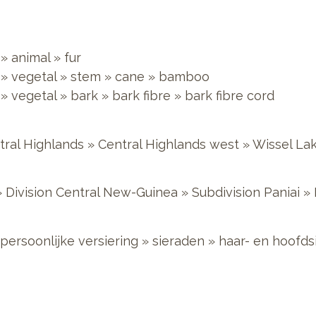
»
animal
»
fur
»
vegetal
»
stem
»
cane
»
bamboo
»
vegetal
»
bark
»
bark fibre
»
bark fibre cord
tral Highlands
»
Central Highlands west
»
Wissel La
»
Division Central New-Guinea
»
Subdivision Paniai
»
persoonlijke versiering
»
sieraden
»
haar- en hoofds