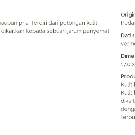
Origi
upun pria. Terdiri dari potongan kulit
Pedan
g dikaitkan kepada sebuah jarum penyemat
Dati
vermo
Dimen
17,0 
Produ
Kulit
Kulit
dikai
denga
terbua