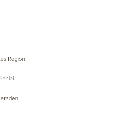
kes Region
Paniai
ieraden