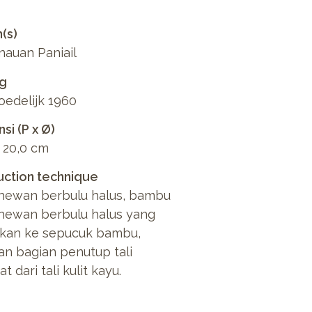
n(s)
auan Paniail
ng
edelijk 1960
si (P x Ø)
x 20,0 cm
ction technique
 hewan berbulu halus, bambu
 hewan berbulu halus yang
tkan ke sepucuk bambu,
n bagian penutup tali
t dari tali kulit kayu.