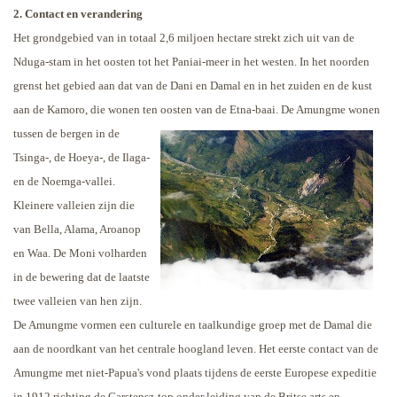
2. Contact en verandering
Het grondgebied van in totaal 2,6 miljoen hectare strekt zich uit van de
Nduga-stam in het oosten tot het Paniai-meer in het westen. In het noorden
grenst het gebied aan dat van de Dani en Damal en in het zuiden en de kust
aan de Kamoro, die wonen ten oosten van de Etna-baai.
De Amungme wonen
tussen de bergen in de
Tsinga-, de Hoeya-, de Ilaga-
en de Noemga-vallei.
Kleinere valleien zijn die
van Bella, Alama, Aroanop
en Waa. De Moni volharden
in de bewering dat de laatste
twee valleien van hen zijn.
De Amungme vormen een culturele en taalkundige groep met de Damal die
aan de noordkant van het centrale hoogland leven.
Het eerste contact van de
Amungme met niet-Papua's vond plaats tijdens de eerste Europese expeditie
in 1912 richting de Carstensz-top onder leiding van de Britse arts en