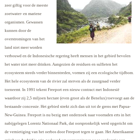
zeer giftig voor de meeste
zoetwater- en mariene
organismen. Gewassen
kunnen door de
overstromingen van het
land niet meer worden
verbouwd en de Indonesische regering heeft mensen in het gebied bevolen
het water niet meer drinken. Aangezien de residuen en sulfieten het
ecosysteem steeds verder binnentreden, vormen zij een ecologische tijdbom.
Het hele ecosysteem van de rivier zal sterven als de zuurgraad verder
toeneemt.
In 1991 tekent Freeport een nieuw contract met Indonesië
waardoor zij 2,5 miljoen hectare (even groot als de Benelux) toevoegt aan de
bestaande concessie. Het gebied strekt zich dan uit tot de grens met Papua-
New-Guinea. Freeport is nu bezig met onderzoek naar voorraden erts in het
nabijgelegen Lorentz Nationaal Park, dat oorspronkelijk werd opgericht om
de vernietiging van het oerbos door Freeport tegen te gaan. Het Amerikaanse