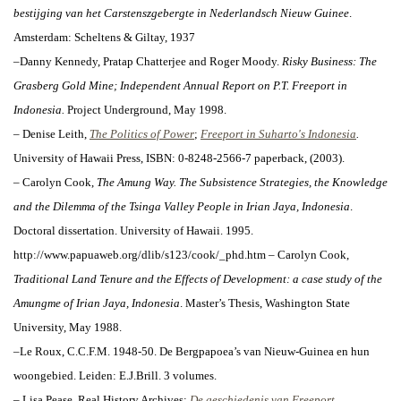
bestijging van het Carstenszgebergte in Nederlandsch Nieuw Guinee
.
Amsterdam: Scheltens & Giltay, 1937
–Danny Kennedy, Pratap Chatterjee and Roger Moody.
Risky Business: The
Grasberg Gold Mine; Independent Annual Report on P.T. Freeport in
Indonesia.
Project Underground, May 1998.
–
Denise Leith,
The Politics of Power
;
Freeport in Suharto's Indonesia
.
University of Hawaii Press, ISBN: 0-8248-2566-7 paperback, (2003).
– Carolyn Cook,
The Amung Way. The Subsistence Strategies, the Knowledge
and the Dilemma of the Tsinga Valley People in Irian Jaya, Indonesia
.
Doctoral dissertation. University of Hawaii. 1995.
http://www.papuaweb.org/dlib/s123/cook/_phd.htm
– Carolyn Cook,
Traditional Land Tenure and the Effects of Development: a case study of the
Amungme of Irian Jaya, Indonesia
. Master’s Thesis, Washington State
University, May 1988.
–Le Roux, C.C.F.M. 1948-50.
De Bergpapoea’s van Nieuw-Guinea en hun
woongebied.
Leiden: E.J.Brill. 3 volumes.
– Lisa Pease, Real History Archives:
De geschiedenis van Freeport
.