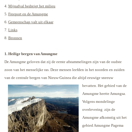
4.
Mijnafval bedreigt het milieu
5.
Freeport en de Amungme
6.
Gemeenschap valt uit elkaar
7.
Links
8.
Bronnen
1. Heilige bergen van Amungme
De Amungme geloven dat zij de eerste afstammelingen zijn van de oudste
zoon van het menselijke ras. Deze mensen leefden in het noorden en zuiden
van de centrale bergen van Nieuw-Guinea die altijd eeuwige
sneeuw
bevatten. Het gebied van de
Amungme heette Amungsa.
Volgens mondelinge
overlevering
zijn de
Amungme afkomstig uit het
gebied Amungme Pagema