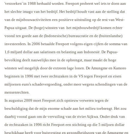
'verzoeken' in 1988 herhaald worden. Freeport probeert wel iets te doen aan
het slechte imago van het bedrijf. Het bedrijf houdt vast aan de stelling dat
van de mijnbouwactiviteiten een positieve uitstraling op de rest van West-
Papua uitgaat. De (hoge) winsten van
het mijnbouwbedrijf komen echter
vooral ten goede aan de (Indonesische) bureaucratie en de (buitenlandse)
investeerders. In 2006 betaalde Freeport volgens eigen cijfers de somma van
1,6 miljard dollar aan salarissen en belasting aan Indonesië. De Papua-
bevolking deelt nauwelijks mee in de opbrengst, maar maakt de hoge
winsten wel mogelijk door de extreem lage lonen.
De Amungme en Kamoro
beginnen in 1996 met twee rechtszaken in de VS tegen Freeport en eisen
miljoenen euro's schadevergoeding, onder meer wegens schendingen van de
mensenrechten.
In augustus 2009 moet Freeport zich opnieuw verweren tegen de
beschuldiging dat de mijn enorme schade aan het milieu toebrengt. Het zou
daarbij vooral gaan om de vervuiling van de rivier Aijkwa. Onder druk van
de rechtszaken in 1996 richt Freeport een stichting op die 5 miljoen dollar
beschikbaar heeft voor huisvesting en gezondheidszorg van de Amungme en