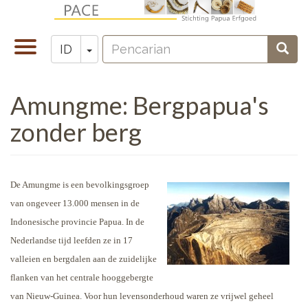
Lompat
ke
Pencarian
isi
Toggle
Toggle Dropdown
Penc
ID
Zoeken
utama
navigation
Amungme: Bergpapua's
zonder berg
De Amungme is een bevolkingsgroep
van ongeveer 13.000 mensen in de
Indonesische provincie Papua. In de
Nederlandse tijd leefden ze in 17
valleien en bergdalen aan de zuidelijke
flanken van het centrale hooggebergte
van Nieuw-Guinea. Voor hun levensonderhoud waren ze vrijwel geheel