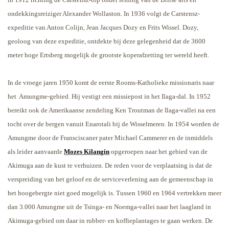
ondekkingsreiziger Alexander Wollaston. In 1936 volgt de Carstensz-
expeditie van Anton Colijn, Jean Jacques Dozy en Frits Wissel. Dozy,
geoloog van deze expeditie, ontdekte bij deze gelegenheid dat de 3600
meter hoge Ertsberg mogelijk de grootste koperafzetting ter wereld heeft.
In de vroege jaren 1950 komt de eerste Rooms-Katholieke missionaris naar
het
Amungme-gebied. Hij vestigt een missiepost in het Ilaga-dal. In 1952
bereikt ook de Amerikaanse zendeling Ken Troutman de Ilaga-vallei na een
tocht over de bergen vanuit Enarotali bij de Wisselmeren. In 1954 worden de
Amungme door de Fransciscaner pater Michael Cammerer en de inmiddels
als leider aanvaarde
Mozes Kilangin
opgeroepen naar het gebied van de
Akimuga aan de kust te verhuizen. De reden voor de verplaatsing is dat de
verspreiding van het geloof en de serviceverlening aan de gemeenschap in
het hoogebergte niet goed mogelijk is. Tussen 1960 en 1964 vertrekken meer
dan 3.000 Amungme uit de Tsinga- en Noemga-vallei naar het laagland in
Akimuga-gebied om daar in rubber- en koffieplantages te gaan werken. De