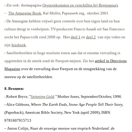
–Zie ook: themapagina
Overeenkomsten en verschillen bij Bergpapua's
–
The Amungme Book
, Kal Muller, Papuaweb.org,
oktober 2001.
-
De Amungme hebben vrijwel geen controle over hun eigen land en hun
cultuur dreigt te verdwijnen. TV-producent Francis Assadi uit San Francisco
zocht het Papua-volk eind 2008 op.
Hier
deel 1
en
deel 2
van zijn video en
zijn
fotoboek
.
- Satellietbeelden in hoge resolutie tonen aan dat er enorme vervuiling is
opgetreden in de streek rond de Freeport-mijnen. Zie het
artikel in Directions
Magazine
over de vervuiling door Freeport en de terugtrekking van de
sneeuw op de satellietbeelden
.
8. Bronnen:
Robert Bryce, "
Spinning Gold
."
Mother Jones, September/October, 1996.
-
- Alice Gibbons,
Where The Earth Ends, Stone Age People Tell Their Story,
(Paperback), American Bible Society, New York (april 2009), ISBN:
9781607915713
– Anton Colijn,
Naar de eeuwige sneeuw van tropisch Nederland: de