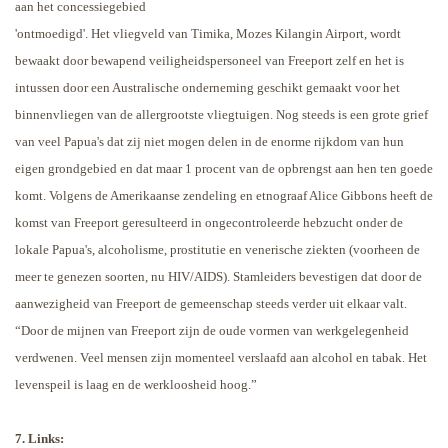
aan het concessiegebied
'ontmoedigd'. Het vliegveld van Timika,
Mozes Kilangin Airport, wordt
bewaakt door bewapend veiligheidspersoneel van Freeport zelf en het is
intussen door een Australische onderneming geschikt gemaakt voor het
binnenvliegen van de allergrootste vliegtuigen. Nog steeds is een grote grief
van veel Papua's dat zij niet mogen delen in de enorme rijkdom van hun
eigen grondgebied en dat maar 1 procent van de opbrengst aan hen ten goede
komt. Volgens de Amerikaanse zendeling en etnograaf Alice Gibbons heeft de
komst van Freeport geresulteerd in ongecontroleerde hebzucht onder de
lokale Papua's, alcoholisme, prostitutie en venerische ziekten (voorheen de
meer te genezen soorten, nu HIV/AIDS). Stamleiders bevestigen dat door de
aanwezigheid van Freeport de gemeenschap steeds verder uit elkaar valt.
“Door de mijnen van Freeport zijn de oude vormen van werkgelegenheid
verdwenen. Veel mensen zijn momenteel verslaafd aan alcohol en tabak. Het
levenspeil is laag en de werkloosheid hoog.”
7. Links: