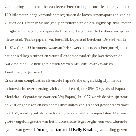
verandering in hun manier van leven. Freeport begint met de aanleg van een
120 kilometer lange verbindingsweg tussen de haven Amamapare aan van de
kust en de Carstensz-weide (een jachtterrein van de Amungme op 3600 meter
hoogte) om toegang te krijgen de Ertsberg. Tegenover de Ertsberg verrijst een
nieuw stad: Tembagapura, wat letterlijk koperstad betekent. De stad telt in
1992 zo'n 8.000 inwoners, waarvan 7.400 werknemers van Freeport zijn. In
het gebied lagen tuinen en verschillende voorouderlijke locaties van de
Natkime-clan. De heilige plaatsen werden Mulkini, Awinkawak en
Tundimagon genoemd.
Er ontstaan complicaties als enkele Papua's, die ongelukkig zijn met de
Indonesische overheersing, zich aansluiten bij de OPM (Organisasi Papua
Merdeka – Organisatie voor een Vrij Papua). In 1977 wordt de pijplijn naar
de kust opgeblazen en een aantal installaties van Freeport gesaboteerd door
de OPM, waarbij ook diverse Amungme zich hebben aangesloten. Met een
grote vergeldingsactie van het Indonesische leger begint een voortdurende
cyclus van geweld.
Amungme-stamhoofd
Kelly Kwalik
gaat
leiding geven