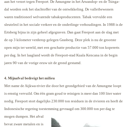
aan het verzet tegen Freeport. De Amungme in het Arwandop- en de Tsinga-
dal worden ook het slachtoffer van de ontwikkeling. De valleibewoners
waren traditioneel welvarende tabaksproducenten. Tabak vervulde een
sleutelrol in het sociale verkeer en de onderlinge verhoudingen.
In 1988 is de
Ertsberg bijna in zijn geheel afgegraven. Dan gaat Freeport aan de slag met
de op 3 kilometer verderop gelegen Grasberg. Deze plek is nu de grootste
open mijn ter wereld, met een geschatte productie van 57.000 ton kopererts
per dag. In het laagland wordt de Freeport-stad Kuala Kencana in de begin
jaren 90 van de vorige eeuw uit de grond gestamd.
4. Mijnafval bedreigt het milieu
Met name de Aijkwa-rivier die door het grondgebied van de Amungme loopt
is ernstig vervuild. Om één gram goud te reinigen is meer dan 100 liter water
nodig. Freeport stort dagelijks 230.000 ton residuen in de rivieren en heeft de
Indonesische regering toestemming gevraagd om 300.000 ton per dag te
mogen dumpen.
Het afval
bevat zware metalen en is