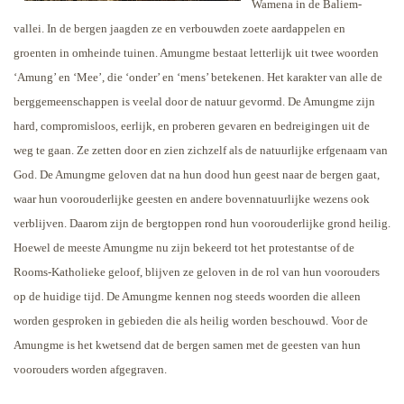
Wamena in de Baliem-
vallei. In de bergen jaagden ze en verbouwden zoete aardappelen en
groenten in omheinde tuinen. Amungme bestaat letterlijk uit twee woorden
‘Amung’ en ‘Mee’, die ‘onder’ en ‘mens’ betekenen. Het karakter van alle de
berggemeenschappen is veelal door de natuur gevormd. De Amungme zijn
hard, compromisloos, eerlijk, en proberen gevaren en bedreigingen uit de
weg te gaan. Ze zetten door en zien zichzelf als de natuurlijke erfgenaam van
God. De Amungme geloven dat na hun dood hun geest naar de bergen gaat,
waar hun voorouderlijke geesten en andere bovennatuurlijke wezens ook
verblijven. Daarom zijn de bergtoppen rond hun voorouderlijke grond heilig.
Hoewel de meeste Amungme nu zijn bekeerd tot het protestantse of de
Rooms-Katholieke geloof, blijven ze geloven in de rol van hun voorouders
op de huidige tijd. De Amungme kennen nog steeds woorden die alleen
worden gesproken in gebieden die als heilig worden beschouwd. Voor de
Amungme is het kwetsend dat de bergen samen met de geesten van hun
voorouders worden afgegraven.