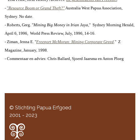
-
"
Resource Boom or Grand Theft?"
Australia West Papua Association,
Sydney. No date.
- Roberts, Greg. "
Mining Big Money in Irian Jaya
,"
Sydney Morning Herald,
April 6, 1996,
World Press Review, July, 1996, 14-16.
- Ziman, Jenna E. "
Freeport McMoran: Mining Corporate Greed
."
Z
Magazine, January, 1998.
- Commentaar en advies:
Chris Ballard,
Sjoerd Jaarsma en Anton Ploeg
© Stichting Papua Erfgoed
2001 - 2023