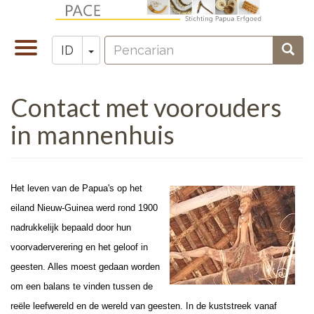
Lompat
ke
Pencarian
isi
Toggle
Toggle Dropdown
Penc
ID
Zoeken
utama
navigation
Contact met voorouders
in mannenhuis
Het leven van de Papua's op het
eiland Nieuw-Guinea werd rond 1900
nadrukkelijk bepaald door hun
voorvaderverering en het geloof in
geesten. Alles moest gedaan worden
om een balans te vinden tussen de
reële leefwereld en de wereld van geesten. In de kuststreek vanaf