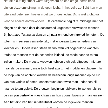
Het skin-cutting ritueel wordt uitgevoerd op een omgekeerde kano
binnen deze omheining, in de open lucht. In het volle zonlicht kan men
uiteraard beter zien hoe er moet wordt gesneden. Dit is niet zichtbaar
voor de andere dorpbewoners.
De ceremonie begint ’s middags met het
zingen en dansen door de schitterend uitgedoste volwassen mannen.
Bij het
haus Tambaran
dansen zij naar en rond een krokodillentotem. De
totem is meer een versierde tak, met onderaan twee schedels van
krokodillen. Ondertussen staan de vrouwen vol ongeduld te wachten
totdat de mannen met de besneden initiandi de ronde naar de totem
zullen maken. De meeste vrouwen hebben zich ook uitgedost, niet zo
fraai als de mannen, maar toch heel apart, met modder en bladeren. In
de loop van de ochtend worden de besneden jonge mannen op de rug
van hun vaders of ooms, ondersteund door twee man, ieder een bil,
naar de totem geleid. De vrouwen beginnen luidkeels te wenen, als ze
de van pijn vertrokken gezichten van hun zoons, broers of mannen zien.
Aan het eind van het initiatieritueel worden de ingewijde mannen