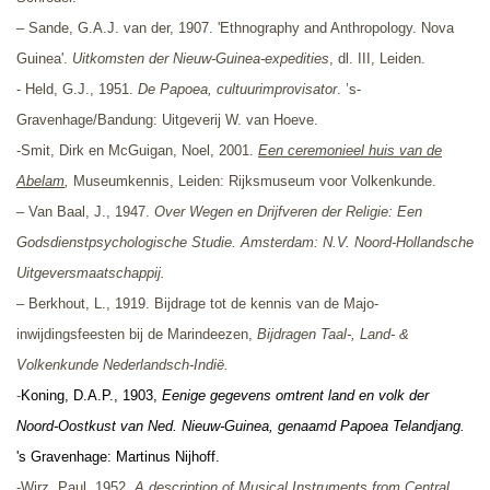
–
Sande, G.A.J. van der, 1907. '
Ethnography and Anthropology. Nova
Guinea'
.
Uitkomsten der Nieuw-Guinea-expedities
, dl.
III, Leiden.
- Held, G.J., 1951.
De Papoea, cultuurimprovisator
. ’s-
Gravenhage/Bandung: Uitgeverij W. van Hoeve.
-Smit, Dirk en McGuigan, Noel, 2001.
Een ceremonieel huis van de
Abelam
,
Museumkennis, Leiden:
Rijksmuseum voor Volkenkunde.
–
Van Baal, J., 1947.
Over Wegen en Drijfveren der Religie: Een
Godsdienstpsychologische Studie. Amsterdam: N.V. Noord-Hollandsche
Uitgeversmaatschappij.
– Berkhout, L., 1919. Bijdrage tot de kennis van de Majo-
inwijdingsfeesten bij de Marindeezen,
Bijdragen Taal-, Land- &
Volkenkunde Nederlandsch-Indië.
-
Koning, D.A.P., 1903,
Eenige gegevens omtrent land en volk der
Noord-Oostkust van Ned. Nieuw-Guinea, genaamd Papoea Telandjang.
's Gravenhage: Martinus Nijhoff.
-Wirz, Paul, 1952,
A description of Musical Instruments from Central