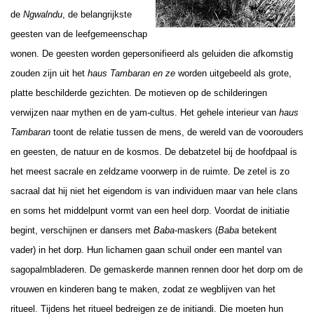
de
Ngwalndu
, de belangrijkste
geesten van de leefgemeenschap
wonen. De geesten worden gepersonifieerd als geluiden die afkomstig
zouden zijn uit het
haus Tambaran en ze
worden uitgebeeld als grote,
platte beschilderde gezichten. De motieven op de schilderingen
verwijzen naar mythen en de yam-cultus. Het gehele interieur van
haus
Tambaran
toont de relatie tussen de mens, de wereld van de voorouders
en geesten, de natuur en de kosmos. De debatzetel bij de hoofdpaal is
het meest sacrale en zeldzame voorwerp in de ruimte. De zetel is zo
sacraal dat hij niet het eigendom is van individuen maar van hele clans
en soms het middelpunt vormt van een heel dorp. Voordat de initiatie
begint, verschijnen er dansers met
Baba
-maskers (
Baba
betekent
vader) in het dorp. Hun lichamen gaan schuil onder een mantel van
sagopalmbladeren. De gemaskerde mannen rennen door het dorp om de
vrouwen en kinderen bang te maken, zodat ze wegblijven van het
ritueel. Tijdens het ritueel bedreigen ze de initiandi. Die moeten hun