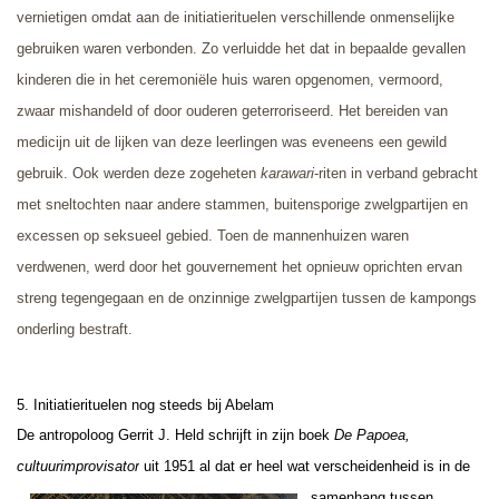
vernietigen omdat aan de initiatierituelen verschillende onmenselijke
gebruiken waren verbonden. Zo verluidde het dat in bepaalde gevallen
kinderen die in het ceremoniële huis waren opgenomen, vermoord,
zwaar mishandeld of door ouderen geterroriseerd. Het bereiden van
medicijn uit de lijken van deze leerlingen was eveneens een gewild
gebruik. Ook werden deze zogeheten
karawari
-riten in verband gebracht
met sneltochten naar andere stammen, buitensporige zwelgpartijen en
excessen op seksueel gebied. Toen de mannenhuizen waren
verdwenen, werd door het gouvernement het opnieuw oprichten ervan
streng tegengegaan en de onzinnige zwelgpartijen tussen de kampongs
onderling bestraft.
5. Initiatierituelen nog steeds bij Abelam
De antropoloog Gerrit J. Held schrijft in zijn boek
De Papoea,
cultuurimprovisator
uit 1951 al dat
er heel wat verscheidenheid is in de
samenhang tussen