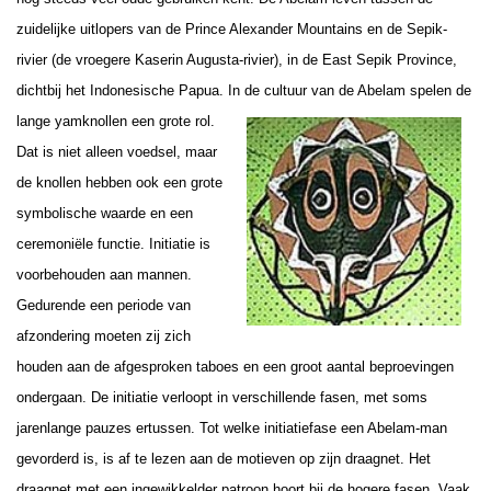
zuidelijke uitlopers van de Prince Alexander Mountains en de Sepik-
rivier (de vroegere Kaserin Augusta-rivier), in de East Sepik Province,
dichtbij het Indonesische Papua. In de
cultuur van de Abelam spelen de
lange yamknollen een grote rol.
Dat is niet alleen voedsel, maar
de knollen hebben ook een grote
symbolische waarde en een
ceremoniële functie. Initiatie is
voorbehouden aan mannen.
Gedurende een periode van
afzondering moeten zij zich
houden aan de afgesproken taboes en een groot aantal beproevingen
ondergaan. De initiatie verloopt in verschillende fasen, met soms
jarenlange pauzes ertussen. Tot welke initiatiefase een Abelam-man
gevorderd is, is af te lezen aan de motieven op zijn draagnet. Het
draagnet met een ingewikkelder patroon hoort bij de hogere fasen. Vaak