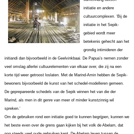
initiatie en andere
cultuurcomplexen. ‘Bij de
initiatie in het Sepik-
gebied wordt meer
betekenis gehecht aan het
grondig intimideren der
initiandi dan bijvoorbeeld in de Geelvinkbaai. De Papua’s nemen zonder
veel omslag allerlei cultuurelementen van elkaar over, die zij na een
korte tijd weer getroost loslaten. Met de Marind-Amin hebben de Sepik-
bewoners bijvoorbeeld de kunst van het schedel-modelleren gemeen.
De geprepareerde schedels van de Sepik winnen het van die der
Marind, als men in dit genre van meer of minder kunstzinnig wil
spreken.’
Om de gebruiken rond een initiatie goed te kunnen begrijpen, kunnen we
het beste even over de grens gaan kijken bij het volk de Abelam, dat
nog steeds veel oude gebruiken kent. De Abelam leven tussen de