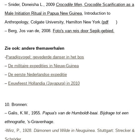
–
Snider, Doneisha L.,
2009
Crocodile Men
,
Crocodile Scarification as a
Male Initiation Ritual in Papua New Guinea
, Introduction to
Anthropology, Colgate University, Hamilton New York
.(
pdf
)
– Berg, Jos van de, 2008.
Foto's van reis door Sepik-gebied.
Zie ook: andere themaverhalen
-
Paradijsvogel: gevederde danser in het bos
–
De militaire expedities in Nieuw-Guinea
–
De eerste Nederlandse expeditie
–
Eeuwfeest Hollandia (Jayapura) in 2010
10. Bronnen:
–
Galis, K.W., 1955.
Papua's van de Humboldt-baai. Bijdrage tot een
ethnografie,
's-Gravenhage.
-
Wirz, P., 1928.
Dämonen und Wilde in Neuguinea
. Stuttgart: Strecker &
Schröder.