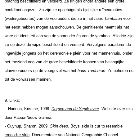
prachtig beschilderd en versierd. Ze krijgen onder andere een grote
hoofdtooi opgezet. Zo zijn ze opgetuigd als tijdelijke reïncarnaties
(wedergeboortes) van de voorouders die ze in het
haus Tambaran
voor
het eerst hebben mogen aanschouwen. De geïnitieerde neemt als het
ware de identiteit aan van de voorouder én van de yamknol. Alledrie zijn
ze op dezelfde wijze beschilderd en versierd. Vervolgens paraderen de
ingewijde jongens op het ceremoniële plein voor het mannenhuis, onder
het toeziend oog van de grote beschilderde koppen van belangrijke
clanvoorouders op de voorgevel van het
haus Tambaran
. Ze behoren nu
tot de volwassen mannen.
9. Links:
– Hannon, Kristine, 1998.
Dorpen aan de Sepik-rivier
. Website over reis
door Papua-Nieuw Guinea.
- Guynup, Sharon, 2009.
Skin deep.
Boys' skin is cut to resemble
crocodile skin
. Documentaire van National Geographic Channel.