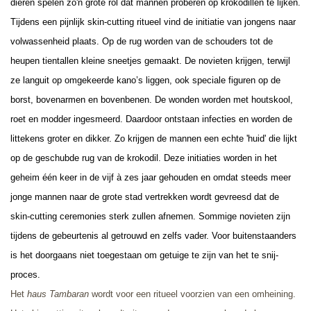
dieren spelen zo'n grote rol dat mannen proberen op krokodillen te lijken.
Tijdens een pijnlijk skin-cutting ritueel vind de initiatie van jongens naar
volwassenheid plaats. Op de rug worden van de schouders tot de
heupen tientallen kleine sneetjes gemaakt. De novieten krijgen, terwijl
ze languit op omgekeerde kano’s liggen, ook speciale figuren op de
borst, bovenarmen en bovenbenen. De wonden worden met houtskool,
roet en modder ingesmeerd. Daardoor ontstaan infecties en worden de
littekens groter en dikker. Zo krijgen de mannen een echte 'huid' die lijkt
op de geschubde rug van de krokodil. Deze initiaties worden in het
geheim één keer in de vijf à zes jaar gehouden en omdat steeds meer
jonge mannen naar de grote stad vertrekken wordt gevreesd dat de
skin-cutting ceremonies sterk zullen afnemen. Sommige novieten zijn
tijdens de gebeurtenis al getrouwd en zelfs vader. Voor buitenstaanders
is het doorgaans niet toegestaan om getuige te zijn van het te snij-
proces.
Het
haus Tambaran
wordt voor een ritueel voorzien van een omheining.