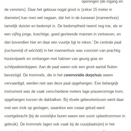
openingen (de ingang en
de vensters). Daar het gebouw nogal groot is (zeker 15 meter in
diameter) kan men wel nagaan, dat het in de
karawari
(mannenhuis)
tamelijk duister en bedompt is. De bedomptheid neemt nog toe, als er
een vijftig jonge, krachtige, goed gevleesde mannen in vertoeven, en
dan bovendien hier en daar een vuurtje ligt te roken.' De centrale paal
(
ruchuroridj
of
wòchòb
) in het mannenhuis was voorzien van prachtig
houtsnijwerk en omhangen met halmen van geurig gras en
schilpadeierdoppen. Aan de paal waren ook een groot aantal fluiten
bevestigd. De trommels, die in het
ceremoniële dorpshuis
waren
vervaardigd, werden niet aan deze paal opgehangen. Een belangrijk
instrument was de vaak verscheidene meters lage prauwvormige trom,
opgehangen tussen de dakbalken. Bij rituele gebeurtenissen werd daar
met een stok op geslagen, waardoor een zwaar geluid werd
voortgebracht (bij de oostelijke buren waren een soort spleettrommen in
gebruik). De trommels lagen ook vaak bij de vuurplaats(en) in het