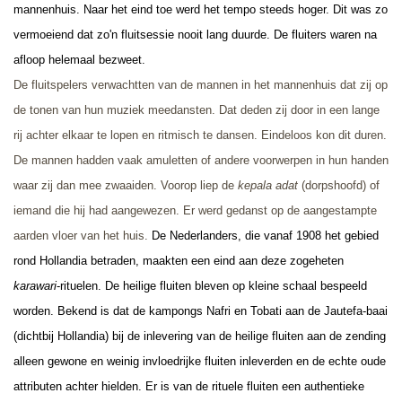
mannenhuis. Naar het eind toe werd het tempo steeds hoger. Dit was zo
vermoeiend dat zo'n fluitsessie nooit lang duurde. De fluiters waren na
afloop helemaal bezweet.
De fluitspelers verwachtten van de mannen in het mannenhuis dat zij op
de tonen van hun muziek meedansten. Dat deden zij door in een lange
rij achter elkaar te lopen en ritmisch te dansen. Eindeloos kon dit duren.
De mannen hadden vaak amuletten of andere voorwerpen in hun handen
waar zij dan mee zwaaiden. Voorop liep de
kepala adat
(dorpshoofd) of
iemand die hij had aangewezen. Er werd gedanst op de aangestampte
aarden vloer van het huis.
De Nederlanders, die vanaf 1908 het gebied
rond Hollandia betraden, maakten een eind aan deze zogeheten
karawari
-rituelen. De heilige fluiten bleven op kleine schaal bespeeld
worden. Bekend is dat de kampongs Nafri en Tobati aan de Jautefa-baai
(dichtbij Hollandia) bij de inlevering van de heilige fluiten aan de zending
alleen gewone en weinig invloedrijke fluiten inleverden en de echte oude
attributen achter hielden. Er is van de rituele fluiten een authentieke