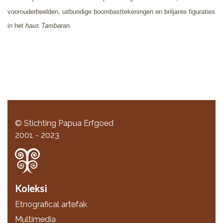
voorouderbeelden, uitbundige boombasttekeningen en briljante figuraties
in het
haus Tambaran
.
© Stichting Papua Erfgoed
2001 - 2023
Koleksi
Etnografical artefak
Multimedia