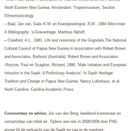
North Eastern New Guinea
, Amsterdam: Tropenmuseum, Section
Ethnomusicology.
– Baal, Jan van, Galis K.W. en Koentjaraningrat, R.M., 1984
West-Irian:
A Bibliography
. 's-Gravenhage: Martinus Nijhoff.
–
Crawford, A.L., 1981.
Life and ceremony of the Gogodala,
The National
Cultural Council of Papua New Guinea in association with Robert Brown
and Associates, Bathurst (Australia): Robert Brown and Associates.
-
Roscoe, Paul en Scaglion, Richard, 1990. '
Male Initiation and European
Intrusion in the Sepik: A Preliminary Analysis'
. In
Sepik Heritage:
Tradition and Change in Papua New Guinea
.
Nancy Lutkehaus, et al.
North Carolina: Carolina Academic Press.
Commentaar en advies
:
Jos van den Berg, beeldend kunstenaar en
verzamelaar van tribal art. Tijdens een reis in 2008/2009 door PNG
ervoer hij de oerkracht van de Sepik en zag er de maskers,