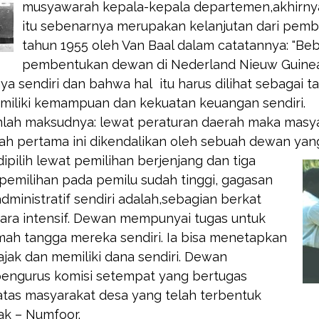
musyawarah kepala-kepala departemen,akhirnya
itu sebenarnya merupakan kelanjutan dari pem
tahun 1955 oleh Van Baal dalam catatannya: "B
pembentukan dewan di Nederland Nieuw Guinea”.
sendiri dan bahwa hal itu harus dilihat sebagai ta
miliki kemampuan dan kekuatan keuangan sendiri.
lah maksudnya: lewat peraturan daerah maka masy
rah pertama ini dikendalikan oleh sebuah dewan ya
pilih lewat pemilihan berjenjang dan tiga
 pemilihan pada pemilu sudah tinggi, gagasan
dministratif sendiri adalah,sebagian berkat
cara intensif. Dewan mempunyai tugas untuk
ah tangga mereka sendiri. Ia bisa menetapkan
ajak dan memiliki dana sendiri. Dewan
engurus komisi setempat yang bertugas
tas masyarakat desa yang telah terbentuk
ak – Numfoor.