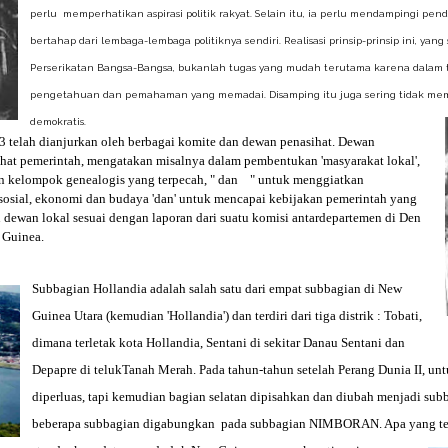
perlu memperhatikan aspirasi politik rakyat. Selain itu, ia perlu mendampingi
bertahap dari lembaga-lembaga politiknya sendiri. Realisasi prinsip-prinsip ini, ya
Perserikatan Bangsa-Bangsa, bukanlah tugas yang mudah terutama karena dalam 
pengetahuan dan pemahaman yang memadai. Disamping itu juga sering tidak mem
demokratis.
3 telah dianjurkan oleh berbagai komite dan dewan penasihat. Dewan
hat pemerintah, mengatakan misalnya dalam pembentukan 'masyarakat lokal',
 kelompok genealogis yang terpecah, " dan " untuk menggiatkan
 sosial, ekonomi dan budaya 'dan' untuk mencapai kebijakan pemerintah yang
dewan lokal sesuai dengan laporan dari suatu komisi antardepartemen di Den
 Guinea.
Subbagian Hollandia adalah salah satu dari empat subbagian di New
Guinea Utara (kemudian 'Hollandia') dan terdiri dari tiga distrik : Tobati,
dimana terletak kota Hollandia, Sentani di sekitar Danau Sentani dan
Depapre di telukTanah Merah. Pada tahun-tahun setelah Perang Dunia II, un
diperluas, tapi kemudian bagian selatan dipisahkan dan diubah menjadi sub
beberapa subbagian digabungkan pada subbagian NIMBORAN. Apa yang ters