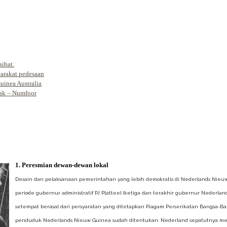
ihat.
arakat pedesaan
uinea Australia
iak – Numfoor
1. Peresmian dewan-dewan lokal
Desain dan pelaksanaan pemerintahan yang lebih demokratis di Nederlands Nieuw-
periode gubernur administratif PJ Platteel (ketiga dan terakhir gubernur Neder
setempat berasal dari persyaratan yang ditetapkan Piagam Perserikatan Bangsa
penduduk Nederlands Nieuw Guinea sudah ditentukan. Nederland sepatutnya m