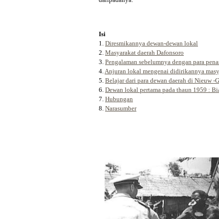
Isi
1.
Diresmikannya dewan-dewan lokal
2.
Masyarakat daerah Dafonsoro
3.
Pengalaman sebelumnya dengan para penas
4.
Anjuran lokal mengenai didirikannya masy
5.
Belajar dari para dewan daerah di Nieuw -G
6.
Dewan lokal pertama pada thaun 1959 : B
7.
Hubungan
8.
Narasumber