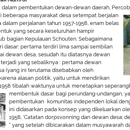
or dalam pembentukan dewan-dewan daerah. Percob
ri beberapa masyarakat desa setempat berjalan
 dalam perjalanan tahun 1957-1958, enam belas
bentuk yang secara keseluruhan hampir
ub bagian Kepulauan Schouten. Sebagaimana
i dasar: pertama terdiri lima sampai sembilan
gai dewan desa, sesudah itu diatasnya dewan
 terjadi yang sebaliknya : pertama dewan
a (yang ini terutama disebabkan oleh
arena alasan politik, yaitu untuk mendirikan
1958 tibalah waktunya untuk menetapkan seperangk
membentuk dasar bagi perundang-undangan, ya
pembentukan komunitas independen lokal denga
ini didasarkan pada konsep yang dikeluarkan ole
1958, 'Catatan dorpsvonning dan dewan desa; de
" yang setelah dibicarakan dalam musyawarah d