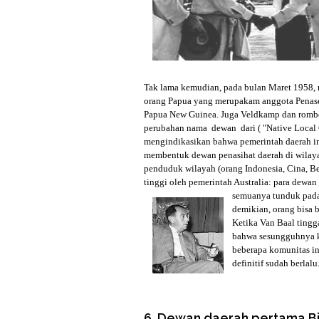
Tak lama kemudian, pada bulan Maret 1958, r
orang Papua yang merupakam anggota Penase
Papua New Guinea. Juga Veldkamp dan rombo
perubahan nama dewan dari ( "Native Local
mengindikasikan bahwa pemerintah daerah ini
membentuk dewan penasihat daerah di wilay
penduduk wilayah (orang Indonesia, Cina, B
tinggi oleh pemerintah Australia: para dewa
semuanya tunduk pada 
demikian, orang bisa b
Ketika Van Baal tingg
bahwa sesungguhnya k
beberapa komunitas i
definitif sudah berlalu
6. Dewan daerah pertama B