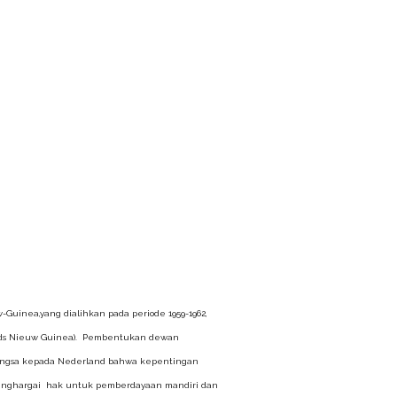
Guinea,yang dialihkan pada periode 1959-1962,
lands Nieuw Guinea). Pembentukan dewan
-Bangsa kepada Nederland bahwa kepentingan
enghargai hak untuk pemberdayaan mandiri dan