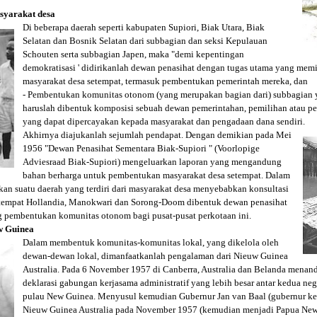
syarakat desa
Di beberapa daerah seperti kabupaten Supiori, Biak Utara, Biak
Selatan dan Bosnik Selatan dari subbagian dan seksi Kepulauan
Schouten serta subbagian Japen, maka "demi kepentingan
demokratisasi ' didirikanlah dewan penasihat dengan tugas utama yang memili
masyarakat desa setempat, termasuk pembentukan pemerintah mereka, dan
- Pembentukan komunitas otonom (yang merupakan bagian dari) subbagian 
haruslah dibentuk komposisi sebuah dewan pemerintahan, pemilihan atau pe
yang dapat dipercayakan kepada masyarakat dan pengadaan dana sendiri.
Akhirnya diajukanlah sejumlah pendapat. Dengan demikian pada Mei
1956 "Dewan Penasihat Sementara Biak-Supiori " (Voorlopige
Adviesraad Biak-Supiori) mengeluarkan laporan yang mengandung
bahan berharga untuk pembentukan masyarakat desa setempat. Dalam
n suatu daerah yang terdiri dari masyarakat desa menyebabkan konsultasi
t-tempat Hollandia, Manokwari dan Sorong-Doom dibentuk dewan penasihat
 pembentukan komunitas otonom bagi pusat-pusat perkotaan ini.
ew Guinea
Dalam membentuk komunitas-komunitas lokal, yang dikelola oleh
dewan-dewan lokal, dimanfaatkanlah pengalaman dari Nieuw Guinea
Australia. Pada 6 November 1957 di Canberra, Australia dan Belanda men
deklarasi gabungan kerjasama administratif yang lebih besar antar kedua 
pulau New Guinea. Menyusul kemudian Gubernur Jan van Baal (gubernur k
Nieuw Guinea Australia pada November 1957 (kemudian menjadi Papua New 