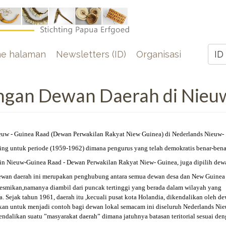
e
e halaman
Newsletters (ID)
Organisasi
ID
Z
ngan Dewan Daerah di Nieu
Nieuw - Guinea Raad (Dewan Perwakilan Rakyat Niew Guinea) di Nederlands Nieuw-
ng untuk periode (1959-1962) dimana pengurus yang telah demokratis benar-bena
in Nieuw-Guinea Raad - Dewan Perwakilan Rakyat Niew- Guinea, juga dipilih dew
 Dewan daerah ini merupakan penghubung antara semua dewan desa dan New Guinea
esmikan,namanya diambil dari puncak tertinggi yang berada dalam wilayah yang
. Sejak tahun 1961, daerah itu ,kecuali pusat kota Holandia, dikendalikan oleh d
kan untuk menjadi contoh bagi dewan lokal semacam ini diseluruh Nederlands Nie
ndalikan suatu ”masyarakat daerah” dimana jatuhnya batasan teritorial sesuai den