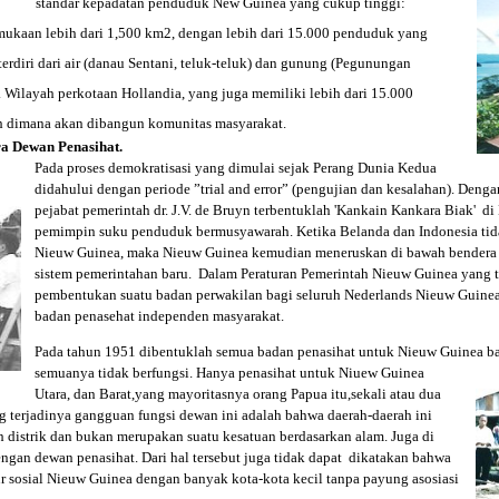
standar kepadatan penduduk New Guinea yang
cukup tinggi:
ukaan lebih dari 1,500 km2, dengan lebih dari 15.000 penduduk yang
 terdiri dari air (danau Sentani, teluk-teluk) dan gunung (Pegunungan
 Wilayah perkotaan Hollandia, yang juga memiliki lebih dari 15.000
h dimana akan dibangun komunitas masyarakat.
a Dewan Penasihat.
Pada proses demokratisasi yang dimulai sejak Perang Dunia Kedua
didahului dengan periode ”trial and error” (pengujian dan kesalahan). Deng
pejabat pemerintah dr. J.V. de Bruyn terbentuklah 'Kankain Kankara Biak' d
pemimpin suku penduduk bermusyawarah. Ketika Belanda dan Indonesia tid
Nieuw Guinea, maka Nieuw Guinea kemudian meneruskan di bawah bendera 
sistem pemerintahan baru. Dalam Peraturan Pemerintah Nieuw Guinea yang 
pembentukan suatu badan perwakilan bagi seluruh Nederlands Nieuw Guinea
badan penasehat independen masyarakat.
Pada tahun 1951 dibentuklah semua badan penasihat untuk Nieuw Guinea ba
semuanya tidak berfungsi. Hanya penasihat untuk Niuew Guinea
Utara, dan Barat,yang mayoritasnya orang Papua itu,sekali atau dua
g terjadinya gangguan fungsi dewan ini adalah bahwa daerah-daerah ini
h distrik dan bukan merupakan suatu kesatuan berdasarkan alam. Juga di
ngan dewan penasihat. Dari hal tersebut juga tidak dapat dikatakan bahwa
ur sosial Nieuw Guinea dengan banyak kota-kota kecil tanpa payung asosiasi