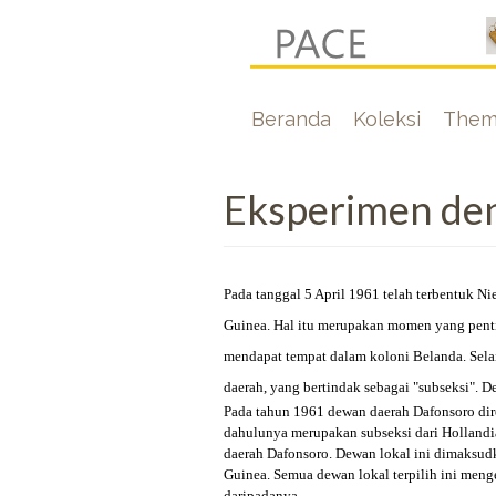
Lompat
ke
isi
Hoofdnavigati
Beranda
Koleksi
Them
utama
Eksperimen de
Pada tanggal 5 April 1961 telah terbentuk 
Guinea. Hal itu merupakan momen yang penti
mendapat tempat dalam koloni Belanda. Sela
daerah, yang bertindak sebagai "subseksi".
Pada tahun 1961 dewan daerah Dafonsoro dir
dahulunya merupakan subseksi dari Hollandia
daerah Dafonsoro. Dewan lokal ini dimaksud
Guinea. Semua dewan lokal terpilih ini menge
daripadanya.