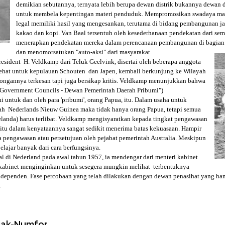
demikian sebutannya, ternyata lebih berupa dewan distrik bukannya dewan 
untuk membela kepentingan materi penduduk. Mempromosikan swadaya mas
legal memiliki hasil yang mengesankan, terutama di bidang pembangunan j
kakao dan kopi. Van Baal tersentuh oleh kesederhanaan pendekatan dari sem
menerapkan pendekatan mereka dalam perencanaan pembangunan di bagian 
dan menomorsatukan "auto-aksi" dari masyarakat.
esident H. Veldkamp dari Teluk Geelvink, disertai oleh beberapa anggota
hat untuk kepulauan Schouten dan Japen, kembali berkunjung ke Wilayah
ngannya terkesan tapi juga bersikap kritis. Veldkamp menunjukkan bahwa
 Government Councils - Dewan Pemerintah Daerah Pribumi")
 untuk dan oleh para 'pribumi', orang Papua, itu. Dalam usaha untuk
ah Nederlands Nieuw Guinea maka tidak hanya orang Papua, tetapi semua
elanda) harus terlibat. Veldkamp mengisyaratkan kepada tingkat pengawasan
n itu dalam kenyataannya sangat sedikit menerima batas kekuasaan. Hampir
pengawasan atau persetujuan oleh pejabat pemerintah Australia.
Meskipun
elajar banyak dari cara berfungsinya.
al di Nederland pada awal tahun 1957, ia mendengar dari menteri kabinet
abinet menginginkan untuk sesegera mungkin melihat terbentuknya
ndependen. Fase percobaan yang telah dilakukan dengan dewan penasihat yang h
.
iak-Numfor