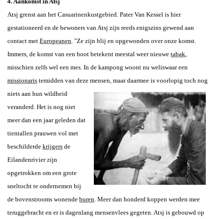
4. Aankomst in Atsj
Atsj grenst aan het Casuarinenkustgebied. Pater Van Kessel is hier
gestationeerd en de bewoners van Atsj zijn reeds enigszins gewend aan
contact met
Europeanen
. "Ze zijn blij en opgewonden over onze komst.
Immers, de komst van een boot betekent meestal weer nieuwe
tabak
,
misschien zelfs wel een mes.
In de kampong woont nu weliswaar een
missionaris
temidden van deze mensen, maar daarmee is voorlopig toch nog
niets aan hun wildheid
veranderd.
Het is nog niet
meer dan een jaar geleden dat
tientallen prauwen vol met
beschilderde
krijgers
de
Eilandenrivier zijn
opgetrokken om een grote
sneltocht te ondernemen bij
de bovenstrooms wonende
buren
. Meer dan honderd koppen werden mee
teruggebracht en er is dagenlang mensenvlees gegeten.
Atsj is gebouwd op