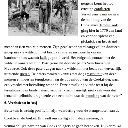
nergens komt het tot
ernstige
conflicten
.
Vervolgens gaan we naar
de monding van de
Cookrivier.
James Cook
ging hier in 1770 aan land
en verloor tijdens een
picknick
aan het
strand
meer dan tien van zijn mensen. Zijn gezelschap werd aangevallen door een
groep naakte wilden, in het bezit van speren met weerhaken en
bamboekokers
waaruit
kalk
gegooid werd. Het volgende contact met de
wilde bewoners werd in 1948 gemaakt door de paters Verschueren en
Meuwese. Ook deze paters zagen naakte wilden, in het bezit van vervaarlijk
uitziende
speren
.
De paters maakten kennis met de
agressiviteit
van deze
mensen en moesten terugkeren naar de bovenloop van de Cookrivier, waar
een vreedzamer bevolking woonde. Deze bevolking vierde feest bij de
terugkomst van beide paters, want het kwam namelijk niet vaak voor dat
iemand heelhuids terugkeerde van een tocht naar de
monding
van de rivier.”
6. Vredesfeest in Atsj
Bettekam is weinig positief in zijn waardering voor de stamgenoten aan de
Cookbaai, de Aorket. Hij raadt ons stellig af om deze mensen, de
vermoedelijke nazaten van Cooks belagers, te gaan bezoeken. Hij vertrouwt