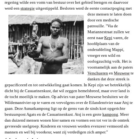
regering wilde een vorm van bestuur over het gebied brengen en daarvoor
werd een
strategie
uitgestippeld.
Besloten werd de eerste contactpoging met
deze mensen te laten doen
door een medische
patrouille. "Via de
Mariannestraat zullen we
eerst naar
Kepi
varen, de
hoofdplaats van de
onderafdeling Mappi,
vroeger een wild en
oorlogzuchtig volk. Het is
voornamelijk aan de paters
Verschueren
en
Meuwese
te
danken dat deze streek is
gepacificeerd en tot ontwikkeling gaat komen. In Kepi zijn we betrekkelijk
dicht bij de Casuarinenkust, dat wil zeggen hemelsbreed, maar over land is
de tocht moeilijk te maken.
Op advies van pater Meuwese besluiten we de
Wildemanrivier op te varen en vervolgens over de Eilandenrivier naar Atsj te
gaan. Deze Asmatkampong ligt op de grens van de sinds kort opgerichte
bestuurspost Agats en de Casuarinenkust. Atsj is een grote
kampong
.
Meer
dan duizend mensen wonen hier samen en vormen een tot ver in de omtrek
gevreesde snelgroep. Kinderen en vrouwen worden evenzeer vermoord als
mannen en wel bij voorkeur, want zij verdedigen zich amper.”