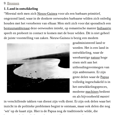
9.
Bronnen
1. Land in ontwikkeling
“Meestal stelt men zich
Nieuw-Guinea
voor als een barbaars primitief,
ongezond land, waar in de donkere oerwouden barbaarse wilden zich onledig
houden met het verorberen van elkaar. Men stelt zich voor dat sporadisch een
bestuursambtenaar
deze oerwouden intrekt, op romantische manier
Indiaantje
speelt en probeert in contact te komen met de boze wilden. Dit is niet geheel
de juiste voorstelling van zaken.
Nieuw-Guinea is bezig een modern
geadministreerd land te
worden. Het is een land in
ontwikkeling, waar de
weerbarstige
natuur
hoge
eisen stelt aan het
uithoudingsvermogen van
zijn ambtenaren. Er zijn
grote delen waar de
Papua
volledig ingeschakeld is in
het ontwikkelingsproces,
moderne
machines
bedient
en als bijvoorbeeld
mantri
in verschillende takken van dienst zijn volk dient.
Er zijn ook delen waar het
inzicht in de politieke problemen begint te ontstaan, maar ook delen die nog
‘wit’ op de kaart zijn. Hier is de Papua nog de traditionele wilde, die