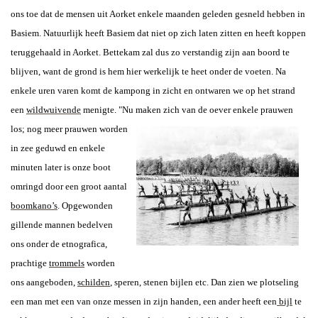
ons toe dat de mensen uit Aorket enkele maanden geleden gesneld hebben in
Basiem. Natuurlijk heeft Basiem dat niet op zich laten zitten en heeft koppen
teruggehaald in Aorket.
Bettekam zal dus zo verstandig zijn aan boord te
blijven, want de grond is hem hier werkelijk te heet onder de voeten. Na
enkele uren varen komt de kampong in zicht en ontwaren we op het strand
een
wildwuivende
menigte. "Nu
maken zich
van de oever enkele prauwen
los;
nog meer prauwen worden
in zee geduwd en enkele
minuten later is onze boot
omringd door een groot aantal
boomkano’s
.
Opgewonden
gillende mannen bedelven
ons onder de etnografica,
prachtige
trommels
worden
ons aangeboden,
schilden
, speren, stenen bijlen etc. Dan zien we plotseling
een man met een van onze messen in zijn handen, een ander heeft een
bijl
te