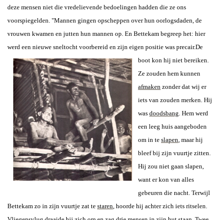
deze mensen niet die vredelievende bedoelingen hadden die ze ons
voorspiegelden. "Mannen gingen opscheppen over hun oorlogsdaden, de
vrouwen kwamen
en jutten hun mannen op.
En Bettekam begreep het: hier
werd een nieuwe sneltocht voorbereid en zijn eigen positie was precair.
De
boot kon hij niet bereiken.
Ze zouden hem kunnen
afmaken
zonder dat wij er
iets van zouden merken. Hij
was
doodsbang
. Hem werd
een leeg huis aangeboden
om in te
slapen
, maar hij
bleef bij zijn vuurtje zitten.
Hij zou niet gaan slapen,
want er kon van alles
gebeuren die nacht.
Terwijl
Bettekam zo in zijn vuurtje zat te
staren
, hoorde hij achter zich iets ritselen.
Vliegensvlug draaide hij zich om en zag drie mensen in zijn
hut
staan. Twee