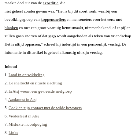
maakte deel uit van de
expeditie
, die
niet geheel zonder gevaar was. “Het is bij dit soort werk, waarbij een
bevolkingsgroep van
koppensnellers
en menseneters voor het eerst met
blanken
en met een groot vaartuig kennismaakt, nimmer bekend, of er pijlen
zullen gaan snorren of dat
sago
wordt aangeboden als teken van vriendschap.
Het is altijd oppassen,” schreef hij indertijd in een persoonlijk verslag. De
informatie in dit artikel is geheel afkomstig uit zijn verslag.
Inhoud
1.
Land in ontwikkeling
2.
De sneltocht en rituele slachting
3.
In
Atsj woont een gevreesde snelgroep
4.
Aankomst in Atsj
5.
Cook en zijn contact met de wilde bewoners
6.
Vredesfeest in Atsj
7.
Mislukte moordpoging
8.
Links