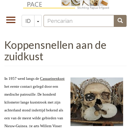
Lompat
ke
Pencarian
isi
Toggle
Toggle Dropdown
Penc
ID
Zoeken
utama
navigation
Koppensnellen aan de
zuidkust
I
n 1957 werd langs de
Casuarinenkust
het eerste contact gelegd door een
medische patrouille. De honderd
kilometer lange kuststrook met zijn
achterland stond indertijd bekend als
een van de meest wilde gebieden van
Nieuw-Guinea.
e arts
Willem Visser
D