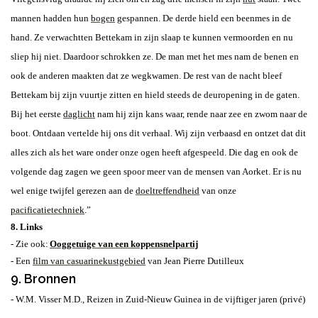
mannen hadden hun
bogen
gespannen. De derde hield een beenmes in de
hand. Ze verwachtten Bettekam in zijn slaap te kunnen vermoorden en nu
sliep hij niet.
Daardoor schrokken ze. De man met het mes nam de benen en
ook de anderen maakten dat ze wegkwamen. De rest van de nacht bleef
Bettekam bij zijn vuurtje zitten en hield steeds de deuropening in de gaten.
Bij het eerste
daglicht
nam hij zijn kans waar, rende naar zee en zwom naar de
boot. Ontdaan vertelde hij ons dit verhaal. Wij zijn verbaasd en ontzet dat dit
alles zich als het ware onder onze ogen heeft afgespeeld.
Die dag en ook de
volgende dag zagen we geen spoor meer van de mensen van Aorket. Er is nu
wel enige twijfel gerezen aan de
doeltreffendheid
van onze
pacificatietechniek
.”
8. Links
- Zie ook:
Ooggetuige van een koppensnelpartij
-
Een
film van casuarinekustgebied
van Jean Pierre Dutilleux
9. Bronnen
- W.M. Visser M.D., Reizen in Zuid-Nieuw Guinea in de vijftiger jaren (privé)