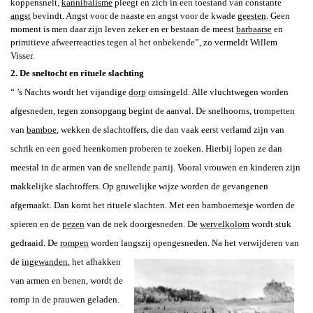
koppensnelt,
kannibalisme
pleegt en zich in een toestand van constante
angst
bevindt. Angst voor de naaste en angst voor de kwade
geesten
.
Geen
moment is men daar zijn leven zeker en er bestaan de meest
barbaarse
en
primitieve afweerreacties tegen al het onbekende”, zo vermeldt
Willem
Visser
.
2. De sneltocht en rituele slachting
“ ’s
Nachts
wordt het vijandige
dorp
omsingeld. Alle vluchtwegen worden
afgesneden, tegen zonsopgang begint de aanval. De snelhoorns, trompetten
van
bamboe
, wekken de slachtoffers, die dan vaak eerst verlamd zijn van
schrik en een goed heenkomen proberen te zoeken.
Hierbij lopen ze dan
meestal in de armen van de snellende partij. Vooral vrouwen en kinderen zijn
makkelijke slachtoffers. Op gruwelijke wijze worden de gevangenen
afgemaakt. Dan komt het rituele slachten. Met een bamboemesje worden de
spieren en de
pezen
van de nek doorgesneden. De
wervelkolom
wordt stuk
gedraaid.
De
rompen
worden langszij opengesneden.
Na het verwijderen van
de
ingewanden
, het afhakken
van armen en benen, wordt de
romp in de prauwen geladen.