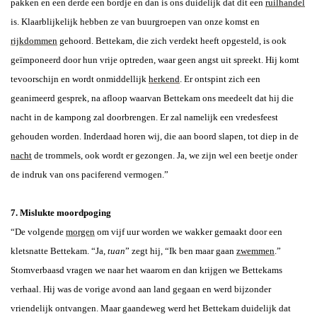
pakken en een derde een bordje
en dan is ons duidelijk dat dit een
ruilhandel
is.
Klaarblijkelijk hebben ze van buurgroepen van onze komst en
rijkdommen
gehoord.
Bettekam, die zich verdekt heeft opgesteld, is ook
geïmponeerd door hun vrije optreden, waar geen angst uit spreekt. Hij komt
tevoorschijn en wordt onmiddellijk
herkend
. Er ontspint zich een
geanimeerd gesprek, na afloop waarvan Bettekam ons meedeelt dat hij die
nacht in de kampong zal doorbrengen. Er zal namelijk een vredesfeest
gehouden worden.
Inderdaad horen wij, die aan boord slapen, tot diep in de
nacht
de trommels, ook wordt er gezongen. Ja, we zijn wel een beetje onder
de indruk van ons paciferend vermogen.”
7. Mislukte moordpoging
“De volgende
morgen
om vijf uur worden we wakker gemaakt door een
kletsnatte Bettekam. “Ja,
tuan
” zegt hij, “Ik ben maar gaan
zwemmen
.”
Stomverbaasd vragen we naar het waarom en dan krijgen we Bettekams
verhaal. Hij was de vorige avond aan land gegaan en werd bijzonder
vriendelijk ontvangen. Maar gaandeweg werd het Bettekam duidelijk dat