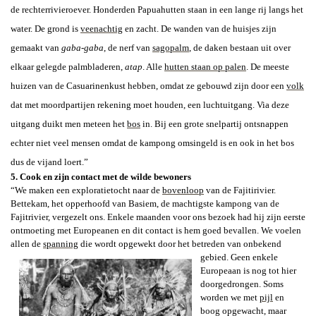
de rechterrivieroever. Honderden Papuahutten staan in een lange rij langs het
water.
De grond is
veenachtig
en zacht. De wanden van de huisjes zijn
gemaakt van
gaba-gaba
, de nerf van
sagopalm
, de daken bestaan uit over
elkaar gelegde palmbladeren,
atap
. Alle
hutten staan op palen
.
De meeste
huizen van de Casuarinenkust hebben, omdat ze gebouwd zijn door een
volk
dat met moordpartijen rekening moet houden, een luchtuitgang. Via deze
uitgang duikt men meteen het
bos
in. Bij een grote snelpartij ontsnappen
echter niet veel mensen omdat de kampong omsingeld is en ook in het bos
dus de vijand loert.”
5. Cook en zijn contact met de wilde bewoners
“We maken een exploratietocht naar de
bovenloop
van de Fajitirivier.
Bettekam, het opperhoofd van Basiem, de machtigste kampong van de
Fajitrivier, vergezelt ons. Enkele maanden voor ons bezoek had hij zijn eerste
ontmoeting met Europeanen en dit contact is hem goed bevallen.
We voelen
allen de
spanning
die wordt opgewekt door het betreden van onbekend
gebied.
Geen enkele
Europeaan is nog tot hier
doorgedrongen. Soms
worden we met
pijl
en
boog opgewacht, maar