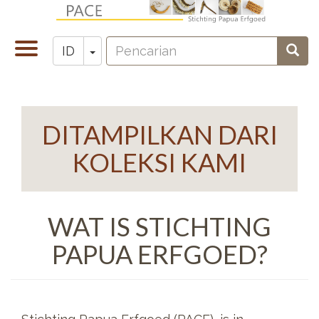
Lompat
ke
Pencarian
isi
Toggle
Toggle Dropdown
Penc
ID
Zoeken
utama
navigation
DITAMPILKAN DARI
KOLEKSI KAMI
WAT IS STICHTING
PAPUA ERFGOED?