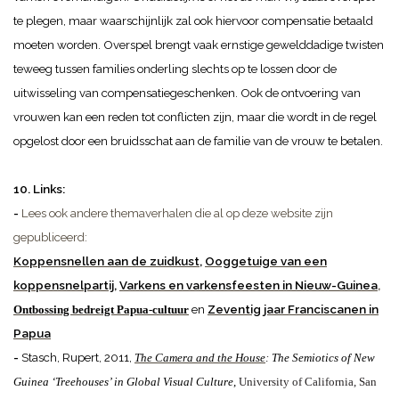
te plegen, maar waarschijnlijk zal ook hiervoor compensatie betaald
moeten worden. Overspel brengt vaak ernstige gewelddadige twisten
teweeg tussen families onderling slechts op te lossen door de
uitwisseling van compensatiegeschenken. Ook de ontvoering van
vrouwen kan een reden tot conflicten zijn, maar die wordt in de regel
opgelost door een bruidsschat aan de familie van de vrouw te betalen.
10. Links:
-
Lees ook andere themaverhalen die al op deze website zijn
gepubliceerd:
Koppensnellen aan de zuidkust
,
Ooggetuige van een
koppensnelpartij
,
Varkens en varkensfeesten in Nieuw-
Guinea
,
en
Zeventig
jaar Franciscanen in
Ontbossing bedreigt Papua-cultuur
Papua
-
Stasch, Rupert, 2011,
The Camera and the House
:
The
Semiotics of New
Guinea ‘Treehouses’
in Global Visual Culture
,
University of California, San