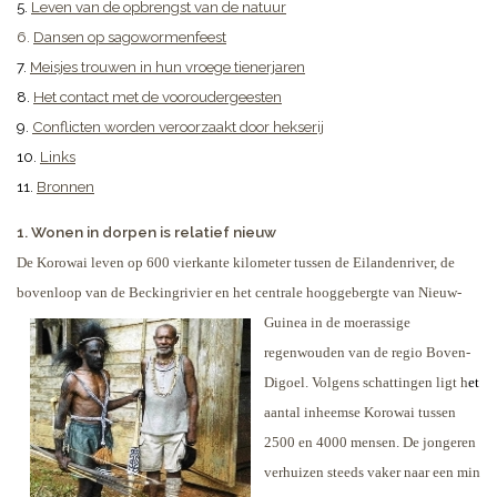
5.
Leven van de opbrengst van de natuur
6.
Dansen op sagowormenfeest
7.
Meisjes trouwen in hun vroege tienerjaren
8.
Het contact met de vooroudergeesten
9.
Conflicten worden veroorzaakt door hekserij
10.
Links
11.
Bronnen
1. Wonen in dorpen is relatief nieuw
De Korowai leven op 600 vierkante kilometer tussen de Eilandenriver, de
bovenloop van de Beckingrivier en het
centrale hooggebergte van Nieuw-
Guinea in de moerassige
regenwouden van de regio Boven-
Digoel. Volgens schattingen ligt h
et
aantal inheemse Korowai tussen
2500 en 4000 mensen. De jongeren
verhuizen steeds vaker naar een min