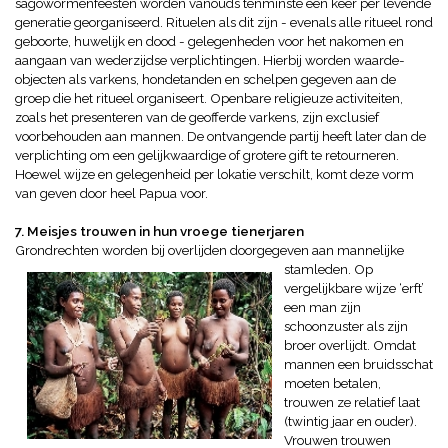
sagowormenfeesten worden vanouds tenminste één keer per levende
generatie georganiseerd.
Rituelen als dit zijn - evenals alle ritueel rond
geboorte, huwelijk en dood - gelegenheden voor het nakomen en
aangaan van wederzijdse verplichtingen. Hierbij worden waarde-
objecten als varkens, hondetanden en schelpen gegeven aan de
groep die het ritueel organiseert.
Openbare religieuze activiteiten,
zoals het presenteren van de geofferde varkens, zijn exclusief
voorbehouden aan mannen.
De ontvangende partij heeft later dan de
verplichting om een gelijkwaardige of grotere gift te retourneren.
Hoewel wijze en gelegenheid per lokatie verschilt, komt deze vorm
van geven door heel Papua voor.
7. Meisjes trouwen in hun vroege tienerjaren
Grondrechten worden bij overlijden doorgegeven
aan mannelijke
stamleden. Op
vergelijkbare wijze ‘erft’
een man zijn
schoonzuster als zijn
broer overlijdt. Omdat
mannen een bruidsschat
moeten betalen,
trouwen ze relatief laat
(twintig jaar en ouder).
Vrouwen trouwen