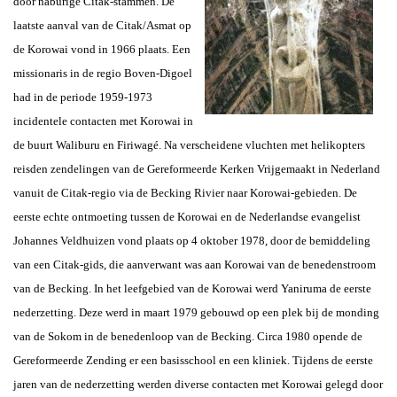
door naburige Citak-stammen. De
laatste aanval van de Citak/Asmat op
de Korowai vond in 1966 plaats.
Een
missionaris in de regio Boven-Digoel
had in de periode 1959-1973
incidentele contacten met Korowai in
de buurt Waliburu en Firiwagé. Na verscheidene vluchten met helikopters
reisden zendelingen van de Gereformeerde Kerken Vrijgemaakt in Nederland
vanuit de Citak-regio via de Becking Rivier naar Korowai-gebieden. De
eerste echte ontmoeting tussen de Korowai en
de Nederlandse
evangelist
Johannes Veldhuizen vond plaats op 4 oktober 1978, door de bemiddeling
van een Citak-gids, die aanverwant was aan Korowai van de benedenstroom
van de Becking. In het leefgebied van de Korowai werd Yaniruma de eerste
nederzetting. Deze werd in maart 1979 gebouwd op een plek bij de monding
van de Sokom in de benedenloop van de Becking. Circa 1980 opende de
Gereformeerde Zending er een basisschool en een kliniek. Tijdens de eerste
jaren van de nederzetting werden diverse contacten met Korowai gelegd door