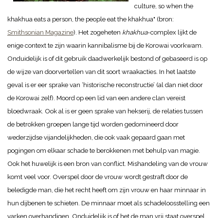
culture, so when the
khakhua eats a person, the people eat the khakhua" (bron:
Smithsonian Magazine
).
Het zogeheten
khakhua
-complex lijkt de
enige context te zijn waarin kannibalisme bij de Korowai voorkwam.
Onduidelijk is of dit gebruik daadwerkelijk bestond of gebaseerd is op
de wijze van doorvertellen van dit soort wraakacties. In het laatste
geval is er eer sprake van ‘historische reconstructie’ (al dan niet door
de Korowai zelf).
Moord op een lid van een andere clan vereist
bloedwraak. Ook al is er geen sprake van hekserij, de relaties tussen
de betrokken groepen lange tijd worden gedomineerd door
wederzijdse vijandelijkheden, die ook vaak gepaard gaan met
pogingen om elkaar schade te berokkenen met behulp van magie.
Ook het huwelijk is een bron van conflict. Mishandeling van de vrouw
komt veel voor. Overspel door de vrouw wordt gestraft door de
beledigde man, die het recht heeft om zijn vrouw en haar minnaar in
hun dijbenen te schieten. De minnaar moet als schadeloosstelling een
varken overhandigen. Onduidelijk is of het de man vrij staat overspel