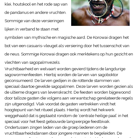
klei, houtskool en het rode sap van
de pandanus en andere vruchten.
Sommige van deze versieringen
lijken in verband te staan met
symbolen van mythische en magische aard. D
e Korowai dragen het
bot van een casuaris-vleugel als versiering door het tussenschot van
de neus. Sommige Korowai dragen ook merktekens op hun gezicht en
vlechten van sagopalmvezels.
Vruchtbaarheid en welvaart worden gevierd tijdens de langdurige
sagowormenfeesten. Hierbij worden de larven van sagoboktor
geconsumeerd. De larven gedijen in de rottende stammen van
speciaal daartoe gevelde sagopalmen. Deze larven worden gezien als
de ultieme dragers van levenskracht. De feesten worden bijgewoond
door talloze gasten die volgens aan verwantschap gerelateerde regels
zijn uitgenodigd. Vlak voordat de gasten vertrekken vindt het
hoogtepunt van het ritueel plaats. Hierbij wordt het hekwerk
weggehaald dat is geplaatst rondom de ‘centrale heilige paal’ in het
speciaal voor het feest gebouwde langwerpige feestbivak.
Ondertussen zingen leden van de groep liederen om de
vruchtbaarheidsdansen door jongere mannen te begeleiden. De