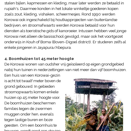
stalen bijlen, kapmessen en kleding, maar later werden ze betaald in
rupiah's. Daarmee konden in het lokale winkeltje goederen kopen
zoals zout, kleding, vishaken, scheermesjes. Rond 1990 werden
Korowai ook ingeschakeld bij houtkapprojecten van buitenlandse
bedrijven, en stroomafwaarts werden Korowai betaald voor hun
diensten als toeristische gids of kanoroeier. Intussen hebben veel jonge
Korowai niet alleen de basisschool gevolgd, maar ook het voortgezet
onderwijs in Kouh of Boma (Boven-Digoel district). Er studeren zelfs al
enkele jongeren in Jayapura/Abepura.
4. Boomhuizen tot 45 meter hoogte
De Korowai wonen van oudsher vrij geïsoleerd op eigen grondgebied
nabij hun tuinen in nederzettingen van niet meer dan vijf
boomhuizen.
Een huis van een Korowai-gezin
is acht tot twaalf meter boven de
grond gebouwd. In gebieden
stroomopwaarts komen enkele
huizen op 45 meter hoogte voor.
De boomhuizen
beschermen
families tegen de zwermen
muggen onder hen, evenals
tegen lastige buren en boze
geesten.
Om een boomhuis te
bouwen, wordt eerst een stevige