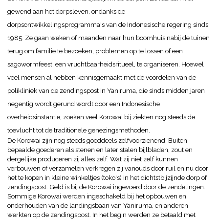
gewend aan het dorpsleven, ondanks de
dorpsontwikkelingsprogramma's van de Indonesische regering sinds
1985.
Ze gaan weken of maanden naar hun boomhuis nabij de tuinen
terug om familie te bezoeken, problemen op te lossen of een
sagowormfeest, een vruchtbaarheidsritueel, te organiseren.
Hoewel
veel mensen al hebben kennisgemaakt met de voordelen van de
polikliniek van de zendingspost in Yaniruma, die sinds midden jaren
negentig wordt gerund wordt door een Indonesische
overheidsinstantie, zoeken veel Korowai bij ziekten nog steeds de
toevlucht tot de traditionele genezingsmethoden.
De Korowai zijn nog steeds goeddeels zelfvoorzienend. Buiten
bepaalde goederen als stenen en later stalen bijlbladen, zout en
dergelijke produceren zij alles zelf. Wat zij niet zelf kunnen
verbouwen of verzamelen verkregen zij vanouds door ruil en nu door
het te kopen in kleine winkeltjes (toko's) in het dichtstbijzijnde dorp of
zendingspost. Geld is bij de Korowai ingevoerd door de zendelingen.
Sommige Korowai werden ingeschakeld bij het opbouwen en
onderhouden van de landingsbaan van Yaniruma, en anderen
werkten op de zendingspost. In het begin werden ze betaald met