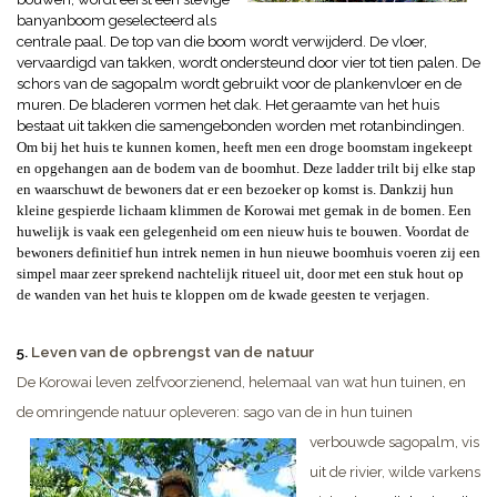
b
anyanboom
geselecteerd als
centrale paal. De top van die boom wordt verwijderd. De vloer,
vervaardigd van takken, wordt ondersteund door vier tot tien palen. De
schors van de sagopalm wordt gebruikt voor de plankenvloer en de
muren. De bladeren vormen het dak. Het geraamte van het huis
bestaat uit takken die samengebonden worden met rotanbindingen.
Om bij het huis te kunnen komen, heeft men een droge boomstam ingekeept
en opgehangen aan de bodem van de boomhut. Deze ladder trilt bij elke stap
en waarschuwt de bewoners dat er een bezoeker op komst is. Dankzij hun
kleine gespierde lichaam klimmen de Korowai met gemak in de bomen. Een
huwelijk is vaak een gelegenheid om een nieuw huis te bouwen. Voordat de
bewoners definitief hun intrek nemen in hun nieuwe boomhuis voeren zij een
simpel maar zeer sprekend nachtelijk ritueel uit, door met een stuk hout op
de wanden van het huis te kloppen om de kwade geesten te verjagen.
5.
Leven van de opbrengst van de natuur
De Korowai leven zelfvoorzienend, helemaal van wat hun tuinen, en
de omringende natuur opleveren: sago van de in hun tuinen
verbouwde sagopalm, vis
uit de rivier, wilde varkens