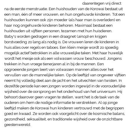
daarentegen vrij direct
na de eerste menstruatie. Een huishouden van de Korowai bestaat uit
een man, één of meer vrouwen, en hun ongehuwde kinderen. Tot een
huishouden kunnen ook zijn moeder (als haar man is overleden) en
haar nog ongehuwde kinderen behoren. Maximaal bestaat een
huishouden uit vijftien personen, tezamen met hun huisdieren.
Baby's worden gedragen in een draagnet (
ainop
) en krijgen
borstvoeding zo lang als nodig is. De vrouwen leren de kinderen in
huis alles over regels en taboes. Een klein meisje wordt zo spoedig
mogelijk actief betrokken in alle vrouwelijke taken. Met haar huwelijk
wordt het meisje ook als een volwassen vrouw beschouwd. Jongens
trekken in hun vroege tienerjaren al in bij de mannen. Een
opgroeiende jongen leert van volwassen mannen alles over het
vervullen van de mannelijke taken. Op de leeftijd van ongeveer vijftien
neemt hij volledig deel aan de jacht en het uitvechten van twisten. In
dezelfde periode kan een jongen worden ingewijd in de voorouderlijke
wijsheid over de oorsprong en het onderhoud van het universum. Hij
behoort daarover geen vragen te stellen, want het is de taak van de
ouderen om hem de nodige informatie te verstrekken. Al op jonge
leeftijd maken de Korowai hun kinderen vertrouwd met de begrippen
goed en kwaad. Ze worden ook voorgelicht over de kosmische balans,
gezondheid, seksualiteit, en traditionele wijsheid over de onzichtbare
geestenwereld.