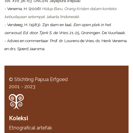
vol. XVII
, 38-63. UNCEN. Jayapura (Papua).
- Venema, H. (2006)
Hidup Baru. Orang Kristen dalam konteks
kebudayaan setempat.
Jakarta (Indonesië).
-
Versteeg, H. (1983). Zijn stam en taal.
Een open plek in het
oerwoud, Ed. door Tjerk S. de Vries
, 21-25. Groningen: De Vuurbaak.
- Advies en commentaar: Prof. dr. Lourens de Vries, ds. Henk Venema
en drs. Sjoerd Jaarsma
© Stichting Papua Erfgoed
2001 - 2023
Koleksi
Etnografical artefak