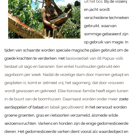
uit het bos.
Bij de visserij
en jacht wordt
verscheidene technieken
gebruikt, waarvan
sommige gebaseerd zijn
op gebruik van magie. In
tijden van schaarste worden speciale magische pijlen gebruikt om de
goede krachten te versterken.
Het
basisvoedsel van dit Papua-volk
bestaat uit sago en bananen. Een enkel huishouden gebruikt één
sagoboom per week. Nadat de vezelige stam door mannen gekapt en
gespleten is, komt er zetmeel vrij, het sagomerg, dat door vrouwen
wordt gewassen en gekneed. Elke Korowai-familie heeft eigen tuinen
in de buurt van de boomhuizen. Daarnaast worden onder meer
zoete
aardappelen of bataat
en tabak gecultiveerd.
In het oerwoud worden
groene groenten, gras en rietsoorten verzameld, alsmede wilde
seizoensvruchten. Varkens en honden zijn de enige gedomesticeerde
dieren. Het gedomesticeerde varken dient vooral als waardeobject en