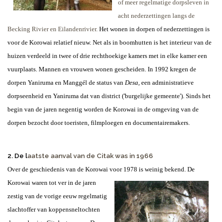
of meer regelmatige dorpsleven in
acht nederzettingen langs de
Becking Rivier en Eilandenrivier.
Het wonen in dorpen of nederzettingen is
voor de Korowai relatief nieuw. Net als in boomhutten is het interieur van de
huizen verdeeld in twee of drie rechthoekige kamers met in elke kamer een
vuurplaats. Mannen en vrouwen wonen gescheiden. In 1992 kregen de
dorpen Yaniruma en Manggél de status van
Desa
, een administratieve
dorpseenheid en Yaniruma dat van district ('burgelijke gemeente'). Sinds het
begin van de jaren negentig worden de Korowai in de omgeving van de
dorpen bezocht door toeristen, filmploegen en documentairemakers.
2. De l
aatste aanval van de Citak was in 1966
Over de geschiedenis van de Korowai voor 1978 is weinig bekend.
D
e
Korowai waren tot ver in de jaren
zestig van de vorige eeuw regelmatig
slachtoffer van koppensneltochten