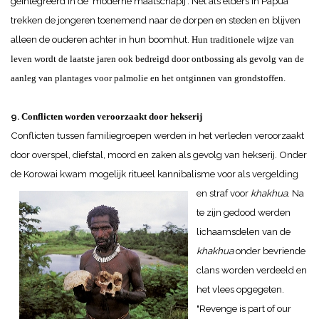
geïntegreerd in de ‘moderne maatschapij’. Net als elders in Papua
trekken de jongeren toenemend naar de dorpen en steden en blijven
alleen de ouderen achter in hun boomhut.
Hun traditionele wijze van
leven wordt de laatste jaren ook bedreigd door ontbossing als gevolg van
de
aanleg van
plantages voor palmolie en het ontginnen van grondstoffen.
9.
Conflicten worden veroorzaakt door hekserij
Conflicten tussen familiegroepen werden in het verleden veroorzaakt
door overspel, diefstal, moord en zaken als gevolg van hekserij.
Onder
de Korowai kwam mogelijk ritueel kannibalisme voor als vergelding
en straf
voor
khakhua
. Na
te zijn gedood werden
lichaamsdelen van de
khakhua
onder bevriende
clans worden verdeeld en
het vlees opgegeten.
"Revenge is part of our