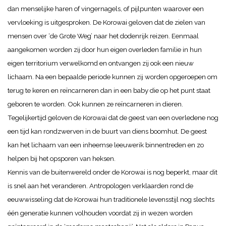
dan menselijke haren of vingernagels, of pijlpunten waarover een
vervloeking is uitgesproken.
De Korowai geloven dat de zielen van
mensen over ‘de Grote Weg’ naar het dodenrijk reizen. Eenmaal
aangekomen worden zij door hun eigen overleden familie in hun
eigen territorium verwelkomd en ontvangen zij ook een nieuw
lichaam. Na een bepaalde periode kunnen zij worden opgeroepen om
terug te keren en reïncarneren dan in een baby die op het punt staat
geboren te worden. Ook kunnen ze reïncarneren in dieren.
Tegelijkertijd geloven de Korowai dat de geest van een overledene nog
een tijd kan rondzwerven in de buurt van diens boomhut. De geest
kan het lichaam van een inheemse leeuwerik binnentreden en zo
helpen bij het opsporen van heksen.
Kennis van de buitenwereld onder de Korowai is nog beperkt, maar dit
is snel aan het veranderen. Antropologen verklaarden rond de
eeuwwisseling dat de Korowai hun
traditionele levensstijl
nog
slechts
één generatie kunnen volhouden voordat zij in wezen worden