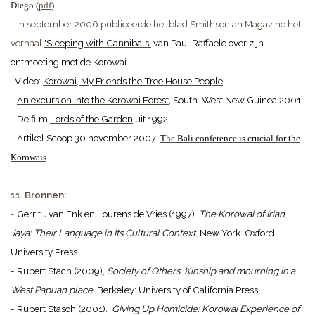
Diego.(
pdf
)
- In september 2006 publiceerde het blad Smithsonian Magazine het
verhaal
'Sleeping with Cannibals'
van Paul Raffaele over zijn
ontmoeting met de Korowai.
-Video:
Korowai, My Friends the Tree House People
-
An excursion into the Korowai Forest
, South-West New Guinea 2001
- De film
Lords of the Garden
uit 1992
- Artikel Scoop 30 november 2007:
The Bali conference is crucial for the
Korowais
11. Bronnen:
-
Gerrit J.van Enk en Lourens de Vries (1997).
The Korowai of Irian
Jaya: Their Language in Its Cultural Context.
New York. Oxford
University Press.
- Rupert Stach (2009),
Society of Others. Kinship and mourning in a
West Papuan place
. Berkeley: University of California Press.
- Rupert Stasch (2001).
'Giving Up Homicide: Korowai Experience of