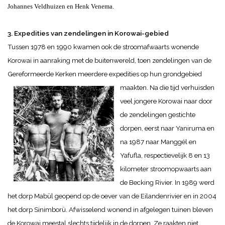
Johannes Veldhuizen en Henk Venema.
3. Expedities van zendelingen in Korowai-gebied
Tussen 1978 en 1990 kwamen ook de stroomafwaarts wonende
Korowai in aanraking met de buitenwereld, toen zendelingen van de
Gereformeerde Kerken meerdere expedities op hun grondgebied
maakten.
Na die tijd verhuisden
veel jongere Korowai naar door
de zendelingen gestichte
dorpen, eerst naar Yaniruma en
na 1987 naar Manggél en
Yafufla, respectievelijk 8 en 13
kilometer stroomopwaarts aan
de Becking Rivier. In 1989 werd
het dorp Mabül geopend op de oever van de Eilandenrivier en in 2004
het dorp Sinimborü.
Afwisselend wonend in afgelegen tuinen bleven
de Korowai meestal slechts tijdelijk in de dorpen. Ze raakten niet