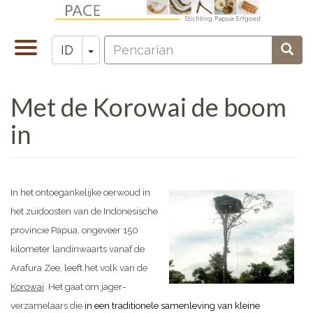
Lompat
ke
Pencarian
isi
Toggle
Toggle Dropdown
Penc
ID
Zoeken
utama
navigation
Met de Korowai de boom
in
In het ontoegankelijke oerwoud in
het zuidoosten van de Indonesische
provincie Papua, ongeveer 150
kilometer landinwaarts vanaf de
Arafura Zee, leeft het volk van de
Korowai
. Het gaat om jager-
verzamelaars die
in een traditionele samenleving van kleine