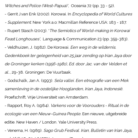
Witches and Police (West-Papua)'
, Oceania 72 (pp. 33 - 52).
- Gerrit J.van Enk (2002). Korowai. In
Encyclopedia of World Cultures
- Supplement
. New York a.o: Macmillan Reference USA: 183 - 187.
- Rupert Stasch (2003). '
The Semiotics of World-making in Korowai
Feast Longhouses'
, Language & Communication 23 (pp. 359-383).
- Veldhuizen, J. (1982). De Korowai.
Een weg in de wildernis.
Gedenkboek ter gelegenheid van 25 jaar zending op Irian Jaya door
de Groninger kerken (1956-1981), Ed. door Jac. van der Velden et
al.
., 29-38. Groningen: De Vuurbaak.
- Godschalk, Jan A. (1993).
Sela vallei. Een etnografie van een Mek
samenleving in de oostelijke Hooglanden, Irian Jaya, Indonesië
.
Proefschrift. Vrije Universiteit van Amsterdam.
- Rapport, Roy A. (1984).
Varkens voor de Voorouders - Ritual in de
ecologie van een Nieuw-Guinea People.
Een nieuwe, uitgebreide
editie. New Haven / London. Yale University Press.
- Venema, H. (1989).
Sago Grub Festival. Irian
,
Bulletin van Irian Jaya,