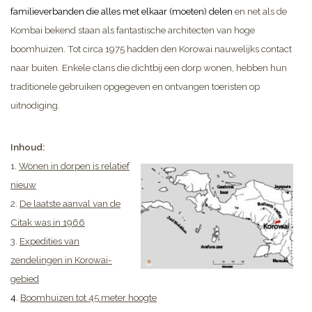
familieverbanden die alles met elkaar (moeten) delen
en net als de
Kombai bekend staan als fantastische architecten van hoge
boomhuizen. Tot circa 1975 hadden den Korowai nauwelijks contact
naar buiten.
Enkele clans die dichtbij een dorp wonen, hebben hun
traditionele gebruiken opgegeven en ontvangen toeristen op
uitnodiging.
Inhoud:
1.
Wonen in dorpen is relatief
nieuw
2.
De laatste aanval van de
Citak was in 1966
3.
Expedities van
zendelingen in Korowai-
gebied
4.
Boomhuizen tot 45 meter hoogte