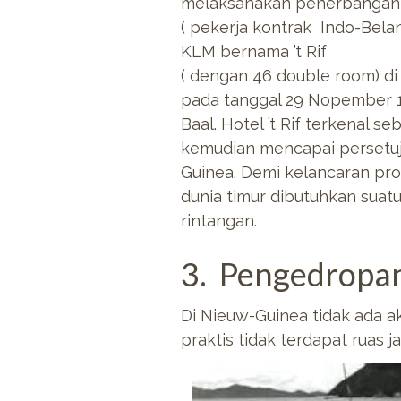
melaksanakan penerbangan 
( pekerja kontrak Indo-Bela
KLM bernama ’t Rif
( dengan 46 double room) di
pada tanggal 29 Nopember 1
Baal. Hotel ’t Rif terkenal
kemudian mencapai persetuj
Guinea. Demi kelancaran pr
dunia timur dibutuhkan suat
rintangan.
3. Pengedropa
Di Nieuw-Guinea tidak ada ak
praktis tidak terdapat ruas 