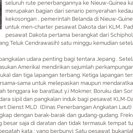
seluruh rute penerbangannya ke Nieuw-Guinea ka
merupakan bagian dari senario penyerahan kedau
kekosongan , pemerintah Belanda di Nieuw-Guin
untuk men-charter pesawat Dakota dari KLM.. Pad
pesawat Dakota pertama berangkat dari Schiphol 
arang Teluk Cendrawasih) satu minggu kemudian set
angkalan udara penting bagi tentara Jepang . Sete
asukan Amerika) mendirikan sejumlah perkampungan 
buka) dan tiga lapangan terbang. Ketiga lapangan te
ersama-sama untuk melepaskan maupun mendaratkan
arah tenggara ke baratlaut y.i Mokmer, Boruku dan Sor
ara sipil dan pangkalan induk bagi pesawat KLM-D
aart Dienst MLD (Dinas Penerbangan Angkatan Laut) 
engkap dengan barak-barak dan gudang-gudang. Fr
 besar saja di daratan dan tidak termasuk tempat tu
pepatah kata : yang berbunyi: Satu pesawat bukanla