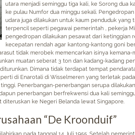
utara menjadi seminggu tiga kali, ke Sorong dua ka
ke pulau Numfor dua minggu sekali. Pengedropa
udara juga dilakukan untuk kaum penduduk yang t
terpencil seperti pegawai pemerintah , pekerja Mi
pengedropan dilakukan pesawat dari ketinggian
kecepatan rendah agar kantong-kantong goni beri
parasut tidak merobek memencarkan isinya kemana-
runkan muatan seberat 3 ton dan kadang-kadang pe
 diturunkan. Dimana tidak terdapat tempat pendara
erti di Enarotali di Wisselmeren yang terletak pad
tinggi. Penerbangan-penerbangan serupa dilakukan 
dapun penerbangan berfrekwensi dua kali seminggu k
 diteruskan ke Negeri Belanda lewat Singapore.
erusahaan “De Kroonduif”
lahirkan pada tanggal 14 Juli 1955. Setelah pemerinta