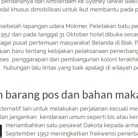
perdananya dari Amsterdam ke Sydney (lewat Biak)
nda) khusus dimobilisasi untuk ikut membantu pada
 sebelah lapangan udara Mokmer. Peletakan batu pert
952 dan pada tanggal 31 Oktober hotel dibuka secar
 sebagai pusat pertemuan masyarakat Belanda di Biak
uan baru tentang kebijakan pelaksanaan penerban
oses penggarapan dan pembangunan koloni terakhir
u hubungan lalu lintas yang baik apalagi di wilaya
n barang pos dan bahan ma
ternatif lain untuk melakukan perjalanan kecuali mel
jalan jangankan kendaraan umum seperti bis atau ker
menambahkan satu pesawat
Dakota kepada arma
September 1952 meningkatkan frekwensi penerban