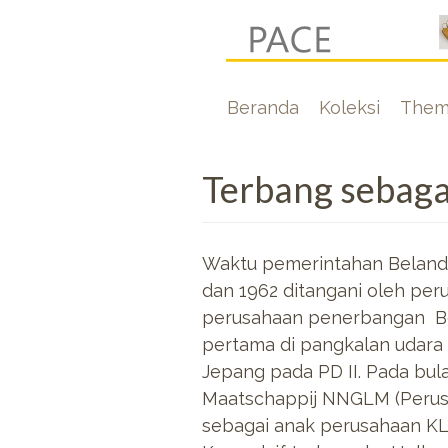
Lompat
ke
isi
Hoofdnavigati
Beranda
Koleksi
Them
utama
Terbang sebaga
Waktu pemerintahan Belanda
dan 1962 ditangani oleh pe
perusahaan penerbangan B
pertama di pangkalan udara
Jepang pada PD II. Pada bul
Maatschappij NNGLM (Perus
sebagai anak perusahaan KLM