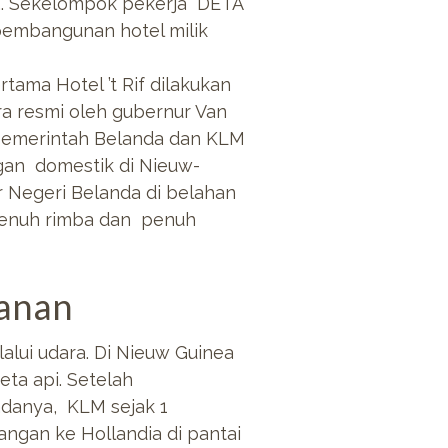
.. Sekelompok pekerja DETA
 pembangunan hotel milik
ama Hotel ’t Rif dilakukan
a resmi oleh gubernur Van
. Pemerintah Belanda dan KLM
gan domestik di Nieuw-
 Negeri Belanda di belahan
h penuh rimba dan penuh
kanan
alui udara. Di Nieuw Guinea
eta api. Setelah
danya, KLM sejak 1
gan ke Hollandia di pantai