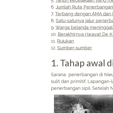
5.
Tahun kecelakaan yang 
6.
Jumlah Rute Penerbangan
7.
Terbang dengan AMA dan
8.
Satu-satunya jalur penerb
9.
Warga belanda meninggalk
10.
Berakhirnya riwayat De K
11.
Rujukan
12.
Sumber-sumber
1. Tahap awal d
Sarana penerbangan di Nieu
sulit dan primitif. Lapanga
penerbangan sipil. Setelah