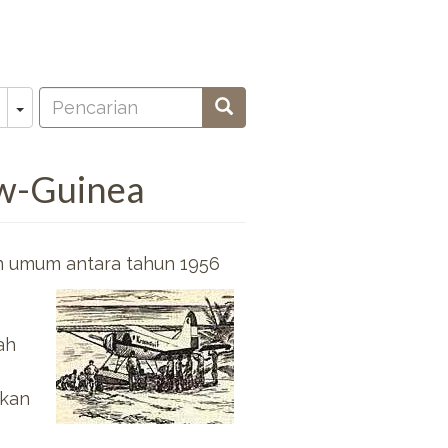
Pencarian
Toggle Dropdown
Pencarian
oeken
uw-Guinea
n umum antara tahun 1956
ah
pkan