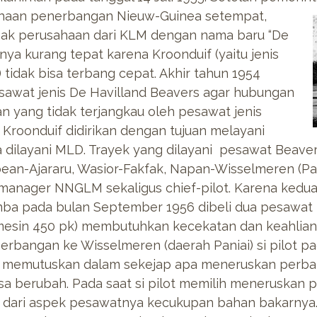
ahaan penerbangan Nieuw-Guinea
setempat,
ak perusahaan dari KLM dengan nama baru “De
ya kurang tepat karena Kroonduif (yaitu jenis
tidak bisa terbang cepat. Akhir tahun 1954
awat jenis De Havilland Beavers agar hubungan
 yang tidak terjangkau oleh pesawat jenis
 Kroonduif didirikan dengan tujuan melayani
 dilayani MLD. Trayek yang dilayani pesawat Beaver 
an-Ajararu, Wasior-Fakfak, Napan-Wisselmeren (Pan
 manager NNGLM sekaligus chief-pilot. Karena kedu
rimba pada bulan September 1956 dibeli dua pesaw
mesin 450 pk) membutuhkan kecekatan dan keahlian
erbangan ke Wisselmeren (daerah Paniai) si pilot p
memutuskan dalam sekejap apa meneruskan perban
isa berubah. Pada saat si pilot memilih meneruskan 
rn” dari aspek pesawatnya kecukupan bahan bakarnya