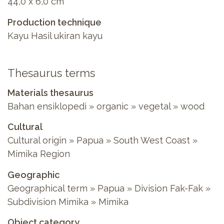
44,0 x 6,0 cm
Production technique
Kayu Hasil ukiran kayu
Thesaurus terms
Materials thesaurus
Bahan ensiklopedi
»
organic
»
vegetal
»
wood
Cultural
Cultural origin
»
Papua
»
South West Coast
»
Mimika Region
Geographic
Geographical term
»
Papua
»
Division Fak-Fak
»
Subdivision Mimika
»
Mimika
Object category