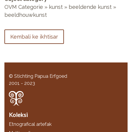
OVM Categorie
»
kunst
»
beeldende kunst
»
beeldhouwkunst
Kembali ke ikhtisar
© Stichting Papua Erfgoed
2001 - 2023
Koleksi
Etnografical artefak