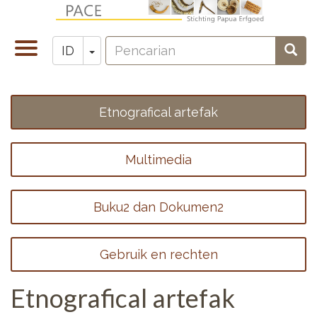
Lompat
ke
Pencarian
isi
Toggle
Toggle Dropdown
Penc
ID
Zoeken
utama
navigation
Etnografical artefak
Footer
menu
Multimedia
1
Buku2 dan Dokumen2
Gebruik en rechten
Etnografical artefak