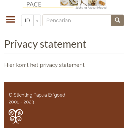
Lompat
ke
Pencarian
isi
Toggle
Toggle Dropdown
Penc
ID
Zoeken
utama
navigation
Privacy statement
Hier komt het privacy statement
© Stichting Papua Erfgoed
2001 - 2023