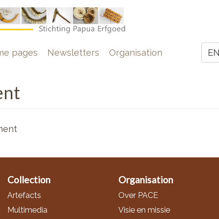
e
me pages
Newsletters
Organisation
E
Z
ent
ment
Collection
Organisation
Artefacts
Over PACE
Multimedia
Visie en missie