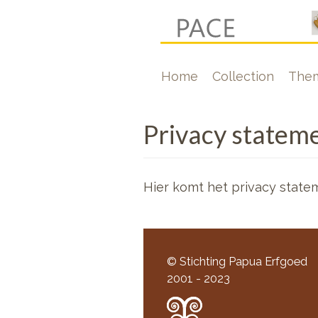
Skip
to
main
Hoofdnavigati
Home
Collection
The
content
Privacy statem
Hier komt het privacy state
© Stichting Papua Erfgoed
2001 - 2023