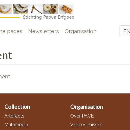
e
me pages
Newsletters
Organisation
E
Z
ent
ment
Collection
Organisation
Artefacts
Over PACE
Multimedia
Visie en missie