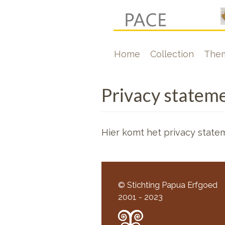
Skip
to
main
Hoofdnavigati
Home
Collection
The
content
Privacy statem
Hier komt het privacy state
© Stichting Papua Erfgoed
2001 - 2023