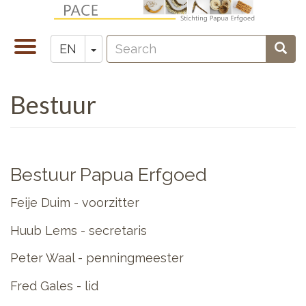
Skip
to
Search
main
Toggle
Toggle Dropdown
Sear
EN
Zoeken
content
navigation
Bestuur
Bestuur Papua Erfgoed
Feije Duim - voorzitter
Huub Lems - secretaris
Peter Waal - penningmeester
Fred Gales - lid