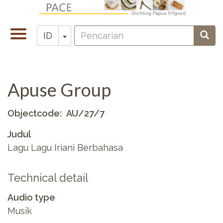
Lompat
ke
Pencarian
isi
Toggle
Toggle Dropdown
Penc
ID
Zoeken
utama
navigation
Apuse Group
Objectcode
AU/27/7
Judul
Lagu Lagu Iriani Berbahasa
Technical detail
Audio type
Musik