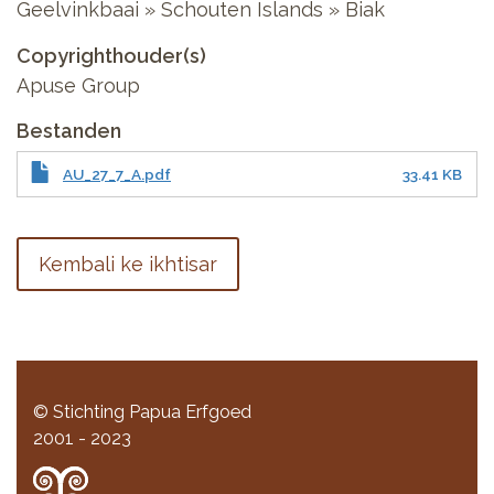
Geelvinkbaai » Schouten Islands » Biak
Copyrighthouder(s)
Apuse Group
Bestanden
AU_27_7_A.pdf
33.41 KB
Kembali ke ikhtisar
© Stichting Papua Erfgoed
2001 - 2023