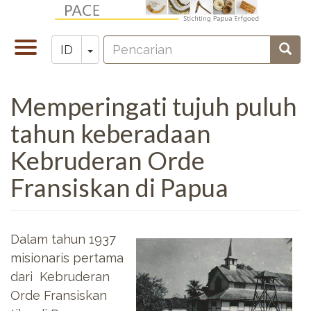
Lompat
ke
Pencarian
isi
Toggle
Toggle Dropdown
Penc
ID
Zoeken
utama
navigation
Memperingati tujuh puluh
tahun keberadaan
Kebruderan Orde
Fransiskan di Papua
Dalam tahun 1937
misionaris pertama
dari Kebruderan
Orde Fransiskan