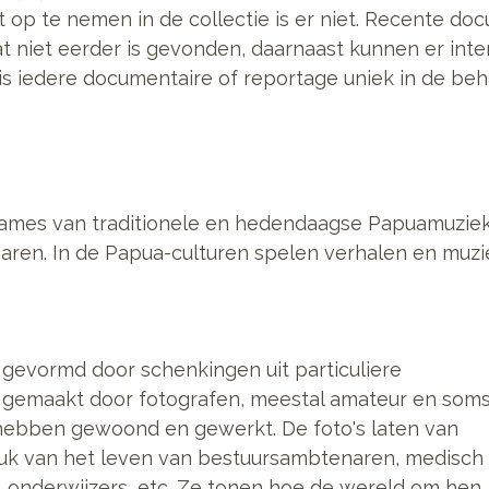
t op te nemen in de collectie is er niet. Recente d
at niet eerder is gevonden, daarnaast kunnen er inter
is iedere documentaire of reportage uniek in de be
names van traditionele en hedendaagse Papuamuziek
en. In de Papua-culturen spelen verhalen en muziek
is gevormd door schenkingen uit particuliere
n gemaakt door fotografen, meestal amateur en som
 hebben gewoond en gewerkt. De foto's laten van
druk van het leven van bestuursambtenaren, medisch
 onderwijzers, etc. Ze tonen hoe de wereld om hen