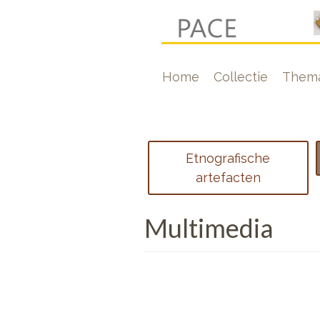
Overslaan
en
naar
Hoofdnavigati
Home
Collectie
Thema
de
inhoud
gaan
Footer
Etnografische
menu
artefacten
1
Multimedia