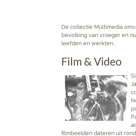
De collectie Multimedia omva
bevolking van vroeger en n
leefden en werkten.
Film & Video
S
Ja
c
N
p
P
a
filmbeelden dateren uit rond