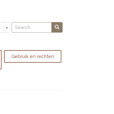
Search
Toggle Dropdown
Search
L
oeken
Gebruik en rechten