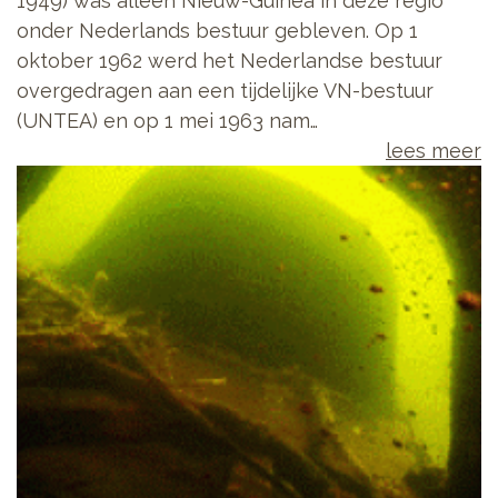
1949) was alleen Nieuw-Guinea in deze regio
onder Nederlands bestuur gebleven. Op 1
oktober 1962 werd het Nederlandse bestuur
overgedragen aan een tijdelijke VN-bestuur
(UNTEA) en op 1 mei 1963 nam…
lees meer