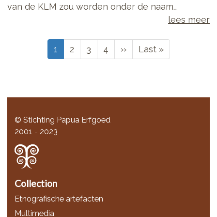
van de KLM zou worden onder de naam…
lees meer
Paginering
Huidige
1
Page
2
Page
3
Page
4
Volgende
››
Laatste
Last »
pagina
pagina
pagina
© Stichting Papua Erfgoed
2001 - 2023
Collection
Etnografische artefacten
Multimedia