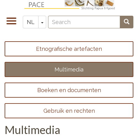
Overslaan
en
Search
naar
Navigatie
Toggle Dropdown
Sear
NL
Zoeken
de
wisselen
inhoud
gaan
Etnografische artefacten
Footer
menu
Multimedia
1
Boeken en documenten
Gebruik en rechten
Multimedia