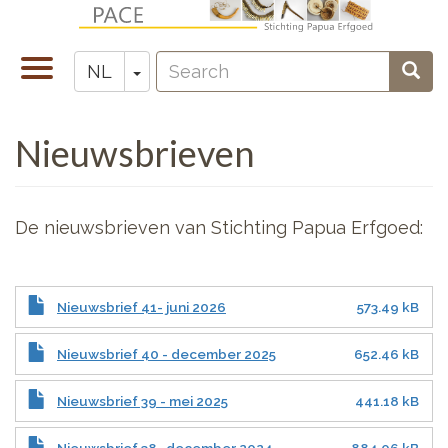
Overslaan
en
Search
naar
Navigatie
Toggle Dropdown
Sear
NL
Zoeken
de
wisselen
inhoud
Nieuwsbrieven
gaan
De nieuwsbrieven van Stichting Papua Erfgoed:
Nieuwsbrief 41- juni 2026
573.49 kB
Nieuwsbrief 40 - december 2025
652.46 kB
Nieuwsbrief 39 - mei 2025
441.18 kB