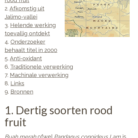
rood fruit
2.
Afkomstig uit
Jalimo-vallei
3.
Helende werking
toevallig ontdekt
4.
Onderzoeker
behaalt titel in 2000
5.
Anti-oxidant
6.
Traditionele verwerking
7.
Machinale verwerking
8.
Links
9.
Bronnen
1. Dertig soorten rood
fruit
Buah merah
ofwel
Pandanus conoideus Lam
is