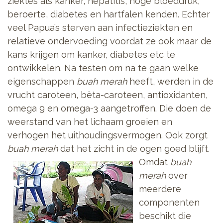
ziektes als kanker, hepatitis, hoge bloeddruk,
beroerte, diabetes en hartfalen kenden. Echter
veel Papua’s sterven aan infectieziekten en
relatieve ondervoeding voordat ze ook maar de
kans krijgen om kanker, diabetes etc te
ontwikkelen. Na testen om na te gaan welke
eigenschappen
buah merah
heeft, werden in de
vrucht caroteen, bèta-caroteen, antioxidanten,
omega 9 en omega-3 aangetroffen. Die doen de
weerstand van het lichaam groeien en
verhogen het uithoudingsvermogen. Ook zorgt
buah merah
dat het zicht in de ogen goed blijft.
Omdat
buah
merah
over
meerdere
componenten
beschikt die