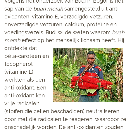
Volgens het onderzoek van Budi in Bogor is het
sap van de
buah merah
samengesteld uit anti-
oxidanten, vitamine E, verzadigde vetzuren,
onverzadigde vetzuren, calcium, proteïne en
voedingsvezels. Budi wilde weten waarom
buah
merah
effect op het menselijk lichaam heeft.
Hij
ontdekte dat
bèta-caroteen en
tocopherol
(vitamine E)
werkten als een
anti-oxidant. Een
anti-oxidant kan
vrije radicalen
(stoffen die cellen beschadigen) neutraliseren
door met die radicalen te reageren, waardoor ze
onschadelijk worden. De anti-oxidanten zouden