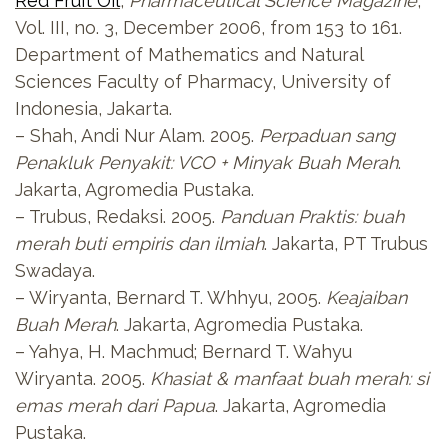
Red Fruit Oil
,
Pharmaceutical Science Magazine
,
Vol. III, no. 3, December 2006, from 153 to 161.
Department of Mathematics and Natural
Sciences Faculty of Pharmacy, University of
Indonesia, Jakarta.
– Shah, Andi Nur Alam. 2005.
Perpaduan sang
Penakluk Penyakit: VCO + Minyak Buah Merah
.
Jakarta, Agromedia Pustaka.
– Trubus, Redaksi. 2005.
Panduan Praktis: buah
merah buti empiris dan ilmiah
. Jakarta, PT Trubus
Swadaya.
– Wiryanta, Bernard T. Whhyu, 2005.
Keajaiban
Buah Merah
. Jakarta, Agromedia Pustaka.
– Yahya, H. Machmud; Bernard T. Wahyu
Wiryanta. 2005.
Khasiat & manfaat buah merah: si
emas merah dari Papua
. Jakarta, Agromedia
Pustaka.