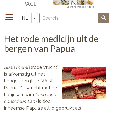
Overslaan
en
Search
naar
Navigatie
Toggle Dropdown
Sear
NL
Zoeken
de
wisselen
inhoud
Het rode medicijn uit de
gaan
bergen van Papua
Buah merah
(rode vrucht)
is afkomstig uit het
hooggebergte in West-
Papua. De vrucht met de
Latijnse naam
Pandanus
conoideus Lam
is door
inheemse Papua's altijd gebruikt als