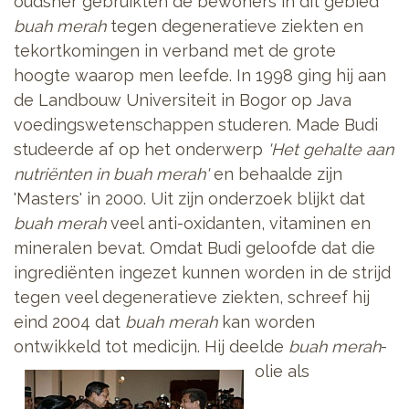
oudsher gebruikten de bewoners in dit gebied
buah merah
tegen degeneratieve ziekten en
tekortkomingen in verband met de grote
hoogte waarop men leefde. In 1998 ging hij aan
de Landbouw Universiteit in Bogor op Java
voedingswetenschappen studeren. Made Budi
studeerde af op het onderwerp
'Het gehalte aan
nutriënten in buah merah'
en behaalde zijn
'Masters' in 2000. Uit zijn onderzoek blijkt dat
buah merah
veel anti-oxidanten, vitaminen en
mineralen bevat. Omdat Budi geloofde dat die
ingrediënten ingezet kunnen worden in de strijd
tegen veel degeneratieve ziekten, schreef hij
eind 2004 dat
buah merah
kan worden
ontwikkeld tot medicijn.
Hij deelde
buah merah
-
olie als