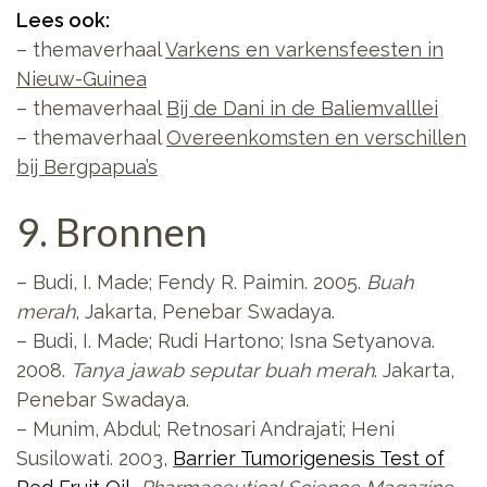
Lees ook:
– themaverhaal
Varkens en varkensfeesten in
Nieuw-Guinea
– themaverhaal
Bij de Dani in de Baliemvalllei
– themaverhaal
Overeenkomsten en verschillen
bij Bergpapua’s
9. Bronnen
– Budi, I. Made; Fendy R. Paimin. 2005.
Buah
merah
, Jakarta, Penebar Swadaya.
– Budi, I. Made; Rudi Hartono; Isna Setyanova.
2008.
Tanya jawab seputar buah merah
. Jakarta,
Penebar Swadaya.
– Munim, Abdul; Retnosari Andrajati; Heni
Susilowati. 2003,
Barrier Tumorigenesis Test of