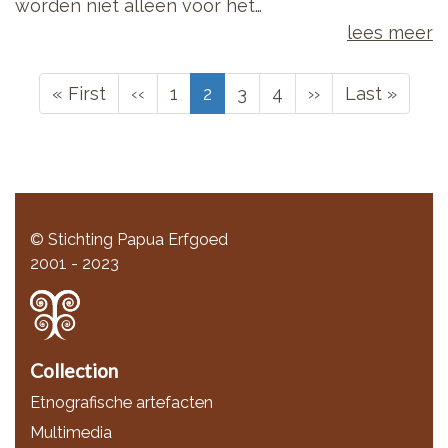
worden niet alleen voor het…
lees meer
Paginering
Eerste
« First
Vorige
‹‹
Page
1
Huidige
2
Page
3
Page
4
Volgende
››
Laatste
Last »
pagina
pagina
pagina
pagina
pagina
© Stichting Papua Erfgoed
2001 - 2023
Collection
Etnografische artefacten
Multimedia