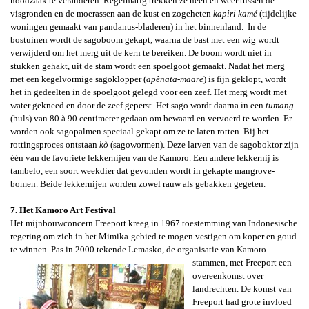
noodzaak te veranderen.
Regelmatig trekken ze heen en weer tussen de
visgronden en de moerassen aan de kust en zogeheten
kapiri kamé
(tijdelijke
woningen gemaakt van pandanus-bladeren) in het binnenland.
In de
bostuinen wordt de sagoboom gekapt, waarna de bast met een wig wordt
verwijderd om het merg uit de kern te bereiken. De boom wordt niet in
stukken gehakt, uit de stam wordt een spoelgoot gemaakt. Nadat het merg
met een kegelvormige sagoklopper (
apènata-maare
) is fijn geklopt, wordt
het in gedeelten in de spoelgoot gelegd voor een zeef. Het merg wordt met
water gekneed en door de zeef geperst. Het sago wordt daarna in een
tumang
(huls) van 80 à 90 centimeter gedaan om bewaard en vervoerd te worden. Er
worden ook sagopalmen speciaal gekapt om ze te laten rotten. Bij het
rottingsproces ontstaan
kò
(sagowormen). Deze larven van de sagoboktor zijn
één van de favoriete lekkernijen van de Kamoro. Een andere lekkernij is
tambelo
, een soort weekdier dat gevonden wordt in gekapte mangrove-
bomen. Beide lekkernijen worden zowel rauw als gebakken gegeten.
7. Het Kamoro Art Festival
Het mijnbouwconcern
Freeport kreeg in 1967 toestemming van
Indonesische
regering om zich in het Mimika-gebied te mogen vestigen om koper en goud
te winnen. Pas in 2000 tekende Lemasko, de organisatie
van Kamoro-
stammen, met Freeport een
overeenkomst over
landrechten. De komst van
Freeport had grote invloed