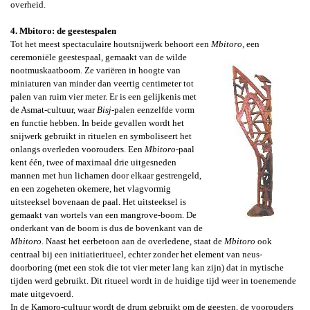
overheid.
4. Mbitoro: de geestespalen
Tot het meest spectaculaire
houtsnijwerk behoort een
Mbitoro
, een
ceremoniële geestespaal,
gemaakt van de wilde
nootmuskaatboom. Ze variëren in hoogte van
miniaturen van minder dan veertig centimeter tot
palen van ruim vier meter. Er is een gelijkenis met
de Asmat-cultuur, waar
Bisj
-palen eenzelfde vorm
en functie hebben. In beide gevallen wordt het
snijwerk gebruikt in rituelen en symboliseert het
onlangs overleden voorouders. Een
Mbitoro
-
paal
kent één, twee of maximaal drie uitgesneden
mannen met hun lichamen door elkaar gestrengeld,
en een zogeheten
okemere
, het vlagvormig
uitsteeksel bovenaan de paal. Het uitsteeksel is
gemaakt van wortels van een mangrove-boom. De
onderkant van de boom is dus de bovenkant van de
Mbitoro
. Naast het eerbetoon aan de overledene, staat de
Mbitoro
ook
centraal bij een initiatieritueel, echter zonder het element van neus-
doorboring (met een stok die tot vier meter lang kan zijn) dat in mytische
tijden werd gebruikt. Dit ritueel wordt in de huidige tijd weer in toenemende
mate uitgevoerd
.
In de Kamoro-cultuur wordt de drum gebruikt om de geesten, de voorouders