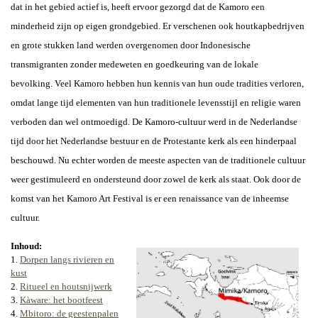
dat in het gebied actief is, heeft ervoor gezorgd dat de Kamoro een
minderheid zijn op eigen grondgebied. Er verschenen ook houtkapbedrijven
en grote stukken land werden overgenomen door Indonesische
transmigranten zonder medeweten en goedkeuring van de lokale
bevolking.
Veel Kamoro hebben hun kennis van hun oude tradities verloren,
omdat lange tijd elementen van hun traditionele levensstijl en religie waren
verboden dan wel ontmoedigd. De Kamoro-cultuur werd in de Nederlandse
tijd door
het Nederlandse bestuur en de Protestante kerk
als een hinderpaal
beschouwd. Nu echter worden de meeste aspecten van de traditionele cultuur
weer gestimuleerd en ondersteund door zowel de kerk als
staat
. Ook door de
komst van het
Kamoro Art Festival is er een renaissance van de inheemse
cultuur.
Inhoud:
1.
Dorpen langs rivieren en
kust
2.
Ritueel en houtsnijwerk
3.
Kàware: het bootfeest
4.
Mbitoro: de geestenpalen