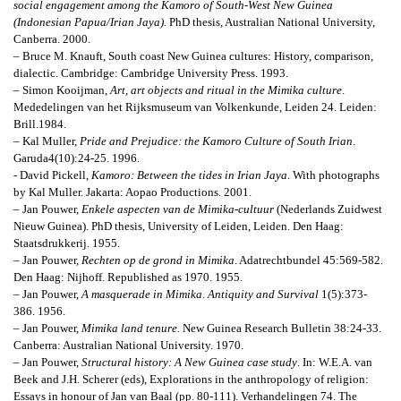
social engagement among the Kamoro of South-West New Guinea
(Indonesian Papua/Irian Jaya).
PhD thesis, Australian National University,
Canberra. 2000.
– Bruce M. Knauft,
South coast New Guinea cultures: History, comparison,
dialectic
. Cambridge: Cambridge University Press. 1993.
– Simon Kooijman,
Art, art objects and ritual in the Mimika culture
.
Mededelingen van het Rijksmuseum van Volkenkunde, Leiden 24. Leiden:
Brill.1984.
– Kal Muller,
Pride and Prejudice: the Kamoro Culture of South Irian
.
Garuda
4(10):24-25. 1996.
- David Pickell,
Kamoro: Between the tides in Irian Jaya
. With photographs
by Kal Muller.
Jakarta: Aopao Productions. 2001.
– Jan Pouwer,
Enkele aspecten van de Mimika-cultuur
(Nederlands Zuidwest
Nieuw Guinea). PhD thesis, University of Leiden, Leiden. Den Haag:
Staatsdrukkerij. 1955.
– Jan Pouwer,
Rechten op de grond in Mimika
.
Adatrechtbundel 45:569-582.
Den Haag: Nijhoff. Republished as 1970. 1955.
– Jan Pouwer,
A masquerade in Mimika.
Antiquity and Survival
1(5):373-
386. 1956.
– Jan Pouwer,
Mimika land tenure.
New Guinea Research Bulletin 38:24-33.
Canberra: Australian National University. 1970.
– Jan Pouwer,
Structural history: A New Guinea case study
.
In: W.E.A. van
Beek and J.H. Scherer (eds), Explorations in the anthropology of religion:
Essays in honour of Jan van Baal (pp. 80-111). Verhandelingen 74. The