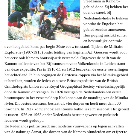
vreedzaam in Kamoro-
gebied door. Zij hebben het
doel de streek bij
Nederlands-Indië te trekken
voordat de Engelsen het
gebied zouden annexeren.
Hun poging mislukt echter
en bestuurlijke controle
over het gebied komt pas begin 20ste eeuw tot stand. Tijdens de Militaire
Exploratie (1907-1915) onder leiding van kapitein A.J. Gooszen wordt voor
het eerst ook Kamoro houtsnijwerk verzameld. Ongeveer de helft van de
Kamoro-collectie van het Rijksmuseum voor Volkenkunde in Leiden stamt
van deze expeditie. Pas in 1910-11 en 1912 bezoeken de eerste westerlingen
het achterland. In hun pogingen de Carstensz-toppen via het Mimika-gebied
te bereiken, worden de leden van twee Britse expedities van de
British
Ornithologists Union
en de
Royal Geographical Society
vriendschappelijk
door de Kamoro ontvangen. In 1926 vestigen de Nederlanders een eerste
bestuurspost in het verzameldorp Kaokonao aan de monding van de Mimika-
rivier. Dit bestuurscentrum bestaat uit vier dorpen en heeft meer dan 500
inwoners. In 1927 komt er ook een Rooms Katholieke missiepost. Het gebied
is tussen 1926 en 1963 onder
Nederlands bestuur geweest en praktisch
iedereen wordt gedoopt.
De Nederlands politie treedt met moderne vuurwapens op tegen aanvallen
van de naburige Asmat, die dorpen van de Kamoro plunderden om er ijzer te