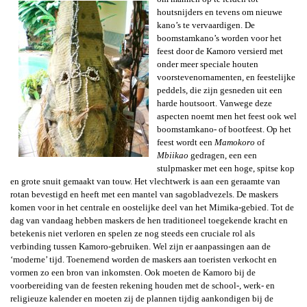
houtsnijders en tevens om nieuwe
kano’s te vervaardigen. De
boomstamkano’s worden voor het
feest door de Kamoro versierd met
onder meer speciale houten
voorstevenornamenten, en feestelijke
peddels, die zijn gesneden uit een
harde houtsoort. Vanwege deze
aspecten noemt men het feest ook wel
boomstamkano- of bootfeest. Op het
feest wordt een
Mamokoro
of
Mbiikao
gedragen, een een
stulpmasker met een hoge, spitse kop
en grote snuit
gemaakt van touw. Het vlechtwerk is aan een geraamte van
rotan bevestigd en heeft met een mantel van sagobladvezels. De maskers
komen voor in het centrale en oostelijke deel van het Mimika-gebied. Tot de
dag van vandaag hebben maskers de hen traditioneel toegekende kracht en
betekenis niet verloren en spelen ze nog steeds een cruciale rol als
verbinding tussen Kamoro-gebruiken. Wel zijn er aanpassingen aan de
‘moderne’ tijd. Toenemend worden de maskers aan toeristen verkocht en
vormen zo een bron van inkomsten. Ook moeten de Kamoro bij de
voorbereiding van de feesten rekening houden met de school-, werk- en
religieuze kalender en moeten zij de plannen tijdig aankondigen bij de