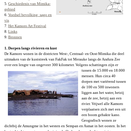
5.
Geschiedenis van Mimika-
gebied
6.
Voedsel bevolking: sago en
vis
7.
Het Kamoro Art Festival
8.
Links
9.
Bronnen
1.
Dorpen langs rivieren en kust
De Kamoro wonen in de districten West-, Centraal- en Oost-Mimika die deel
uitmaken van de kuststreek van FakFak tot Merauke langs de Arafura Zee
over een lengte van ongeveer 300 kilometer. Volgens schattingen zijn er
tussen de
15.000 en 18.000
mensen. Hun circa 40
dorpen met variërend tussen
de 100 en 500 inwoners
liggen aan het water, hetzij
aan de zee, hetzij aan een
rivier. Vrijwel alle Kamoro
verplaatsen zich met een uit
een boom gehakte kano.
Geografisch wonen ze
dichtbij de Amungme in het westen en Sempan en Asmat in het oosten. In het