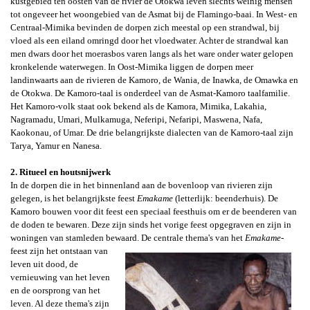
kustgebied ten oosten van de rivier de Otokwa leven slechts weinig mensen
tot ongeveer het woongebied van de Asmat bij de Flamingo-baai. In West- en
Centraal-Mimika bevinden de dorpen zich meestal op een strandwal, bij
vloed als een eiland omringd door het vloedwater. Achter de strandwal kan
men dwars door het moerasbos varen langs als het ware onder water gelopen
kronkelende waterwegen. In Oost-Mimika liggen de dorpen meer
landinwaarts aan de rivieren de Kamoro, de Wania, de Inawka, de Omawka en
de Otokwa. De Kamoro-taal is onderdeel van de Asmat-Kamoro taalfamilie.
Het Kamoro-volk staat ook bekend als de Kamora, Mimika, Lakahia,
Nagramadu, Umari, Mulkamuga, Neferipi, Nefaripi, Maswena, Nafa,
Kaokonau, of Umar. De drie belangrijkste dialecten van de Kamoro-taal zijn
Tarya, Yamur en Nanesa.
2. Ritueel en houtsnijwerk
In de dorpen die in het binnenland aan de bovenloop van rivieren zijn
gelegen,
is het belangrijkste feest
Emakame
(letterlijk:
beenderhuis). De
Kamoro bouwen voor dit feest een speciaal feesthuis om er de beenderen van
de doden te bewaren. Deze zijn sinds het vorige feest opgegraven en zijn in
woningen van stamleden bewaard.
De centrale
thema's van
het
Emakame
-
feest zijn het ontstaan van
leven uit dood, de
vernieuwing van het leven
en de oorsprong van het
leven. Al deze thema's zijn