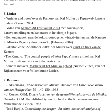
festival.
8. Links:
–
'Articles and notes'
over de Kamoro van Kal Muller op Papuaweb. Laatste
update 29 maart 2004.
– Video van
Kamoro Art Festival uit 2003
met houtsnijders,
dansvoorstellingen en kanoraces in het dorpje Pigapu.
– Een onderzoek
naar de
kokosnootoogst en visactiviteiten
van de Kamoro
in Mimika Regency door pwarr3n, (February 2004)
– Jakarta Globe, 22 oktober 2009: Kal Muller over
kunst en trots van de
Kamoro
.
- The Kamoro. ‘
The coastal people of West Papua
’
is een artikel van Kal
Muller op de website van indahnesia.com.
- Kamoro-maskers,
Maskers uit het Mimika-gebied
(Nieuw-Guinea) van het
Rijksmuseum voor Volkenkunde Leiden.
9. Bronnen:
– J. Akkermans,
Uit de missie van Mimika.
Annalen van Onze Lieve Vrouw
van het Heilige Hart
. 56: 149-150. 1938
– J.
Coenen OFM,
Enkele facetten van de geestelijke cultuur van de Mimika
.
Omawka: OFM. Unpublished typescript held at the Rijksmuseum voor
Volkenkunde, Leiden. 1963.
– Todd Harple,
Controlling the dragon
: An ethno-historical analysis of