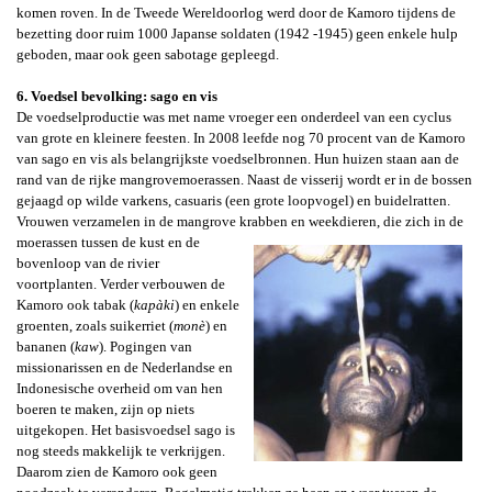
komen roven
. In de Tweede Wereldoorlog werd door de Kamoro tijdens
de
bezetting door ruim 1000
Japanse soldaten (1942 -1945) geen enkele hulp
geboden, maar ook geen sabotage gepleegd.
6. Voedsel bevolking: sago en vis
De voedselproductie was met name vroeger een onderdeel van een cyclus
van grote en kleinere feesten.
In 2008 leefde nog 70 procent van de Kamoro
van sago
en vis als belangrijkste voedselbronnen. Hun
huizen staan aan de
rand van de rijke mangrovemoerassen.
Naast de visserij wordt er in de bossen
gejaagd op wilde varkens, casuaris (een grote loopvogel) en buidelratten.
Vrouwen verzamelen in de mangrove krabben en weekdieren, die zich in de
moerassen tussen de kust
en de
bovenloop van de rivier
voortplanten. Verder verbouwen de
Kamoro ook tabak (
kapàki
) en enkele
groenten, zoals suikerriet
(
monè
)
en
bananen (
kaw
). Pogingen van
missionarissen en de Nederlandse en
Indonesische overheid om van hen
boeren te maken, zijn op niets
uitgekopen. Het basisvoedsel sago is
nog steeds makkelijk te verkrijgen.
Daarom zien de Kamoro ook geen