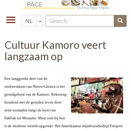
Overslaan
en
Search
naar
Navigatie
Toggle Dropdown
Sear
NL
Zoeken
de
wisselen
inhoud
Cultuur Kamoro veert
gaan
langzaam op
Een langgerekt deel van de
zuidwestkust van Nieuw-Guinea is het
grondgebied van de Kamoro. Rekening
houdend met de getijden leven deze
semi-nomaden langs de kust van
FakFak tot Merauke. Maar ook bij hen
is de moderne wereld opgerukt. Het Amerikaanse mijnbouwbedrijf Freeport