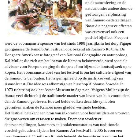
op de samenleving en de
natuur, onder andere door de
gedwongen verplaatsing
van Kamoro-nederzettingen.
Naast die negatieve effecten
was er evenwel ook een
positief bijeffect. Freeport
werd de voornaamste sponsor van het sinds 1998 jaarlijks
in het dorp Pigapu
georganiseerde
Kamoro Art Festival, ook bekend als
Kamoro Kakuru
.
De
Hongaars-Amerikaanse f
otograaf van National Geographic en antropoloog
Kal Muller, die zich om het lot van de Kamoro bekommerde, werd speciale
adviseur voor Freeport en ging de dorpen af om bijzonder houtsnijwerk op te
kopen. Het voornaamste doel van het festival is om het culturele erfgoed van
de Kamoro te behouden. Het is geïnspireerd op de jaarlijkse veiling van
Asmat-kunst. Dat idee was afkomstig van bisschop Alphonse Sowada. In
1973 richtte hij ook het Asmat Museum in Agats op. Volgens Muller zijn de
Asmat veel dichter bij de traditionele manier van leven van hun voorouders
dan de Kamoro gebleven. Hoewel beide volken dezelfde symbolen
gebruiken, maken de Kamoro meer gladde, verfijnde beelden.
Het festival betekent een bron van inkomsten voor houtsnijders en vrouwen
die gras weven om er tassen te maken. Daarnaast worden er
dansvoorstellingen, kanoraces en kookdemonstraties van traditionele
voedsel gehouden. Tijdens het Kamoro Art Festival in 2005 is voor een
beeldhouwwerk 11 miljoen Rupiah betaald, de hoogste prijs ooit op het