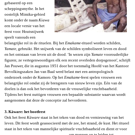
gebaseerd op een
scheppingsmythe. In het
oostelijk Mimika-gebied
komt onder de naam
K
iawa
een locale versie van het
feest voor.
Houtsnijwerk
speelt vanouds een
belangrijke rol in de rituelen.
Bij het
Emakame
-ritueel worden schilden,
Yamate
,
gebruikt. Het snijwerk van de schilden symboliseert leven en dood
en het ontstaan van leven uit de dood. ‘In wezen zijn
Yamate
voorouderlijke
figuren; ze vertegenwoordigen elk een recent overleden dorpsgenoot', schrijft
Jan Pouwer, die
in augustus 1951 door het toenmalig Hoofd van het Kantoor
Bevolkingszaken Jan van Baal werd belast met een antropologisch
onderzoek onder de Kamoro. Op het
Emakame
-
feest spelen vrouwen een
belangrijke rol omdat zij de brengsters van nieuw leven zijn. Eén van de
doelen is dan ook het bevorderen van de vrouwelijke vruchtbaarheid.
Tijdens het feest nuttigen vrouwen een bepaalde substantie waarvan wordt
aangenomen dat deze de conceptie zal bevorderen.
3. Kàware: het bootfeest
Ook het feest
Kàware
staat in het teken van dood en vernieuwing van het
leven. Dit feest wordt geassocieerd met de zee, het strand, de kust. Het ritueel
staat in het teken van mannelijke spirituele vruchtbaarheid
en dient er voor
om mannen op te leiden tot