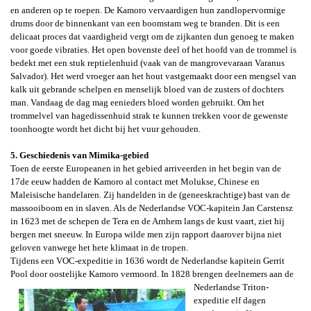
en anderen op te roepen. De Kamoro vervaardigen hun zandlopervormige
drums door de binnenkant van een boomstam weg te branden. Dit is een
delicaat proces dat vaardigheid vergt om de zijkanten dun genoeg te maken
voor goede vibraties. Het open bovenste deel of het hoofd van de trommel is
bedekt met een stuk reptielenhuid (vaak van de mangrovevaraan
Varanus
Salvador
). Het werd vroeger aan het hout vastgemaakt door een mengsel van
kalk uit gebrande schelpen en menselijk bloed van de zusters of dochters
man. Vandaag de dag mag eenieders bloed worden gebruikt. Om het
trommelvel van hagedissenhuid strak te kunnen trekken voor de gewenste
toonhoogte wordt het dicht bij het vuur gehouden.
5. Geschiedenis van Mimika-gebied
Toen de eerste Europeanen in het gebied arriveerden in het begin van de
17de eeuw
hadden de Kamoro al contact
met Molukse, Chinese en
Maleisische handelaren. Zij handelden in de (geneeskrachtige) bast van de
massooiboom en in slaven. Als d
e Nederlandse VOC-kapitein Jan Carstensz
in 1623 met de schepen de Tera en de Arnhem langs de kust vaart, ziet hij
bergen met sneeuw. In Europa wilde men zijn rapport daarover bijna niet
geloven vanwege het hete klimaat in de tropen.
Tijdens een VOC-expeditie in 1636 wordt de Nederlandse kapitein Gerrit
Pool door oostelijke Kamoro vermoord. In 1828 brengen
deelnemers aan de
Nederlandse Triton-
expeditie elf dagen