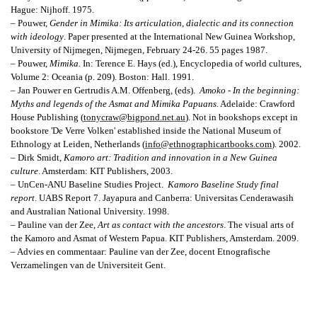
Hague: Nijhoff. 1975.
– Pouwer,
Gender in Mimika
: Its articulation, dialectic and its connection
with ideology
. Paper presented at the International New Guinea Workshop,
University of Nijmegen, Nijmegen, February 24-26. 55 pages 1987.
– Pouwer,
Mimika.
In: Terence E. Hays (ed.), Encyclopedia of world cultures,
Volume 2: Oceania (p. 209). Boston: Hall. 1991.
–
Jan Pouwer en Gertrudis A.M. Offenberg, (eds).
Amoko - In the beginning:
Myths and legends of the Asmat and Mimika Papuans.
Adelaide: Crawford
House Publishing (
tonycraw@bigpond.net.au
). Not in bookshops except in
bookstore 'De Verre Volken' established inside the National Museum of
Ethnology at Leiden, Netherlands (
info@ethnographicartbooks.com
). 2002.
– Dirk Smidt,
Kamoro art: Tradition and innovation in a New Guinea
culture
. Amsterdam: KIT Publishers, 2003.
– UnCen-ANU Baseline Studies Project.
Kamoro Baseline Study final
report
.
UABS Report 7. Jayapura and Canberra: Universitas Cenderawasih
and Australian National University. 1998.
– Pauline van der Zee,
Art as contact with the ancestors
. The visual arts of
the Kamoro and Asmat of Western Papua.
KIT Publishers, Amsterdam. 2009.
– Advies en commentaar:
Pauline van der Zee, docent
Etnografische
Verzamelingen van de Universiteit Gent.