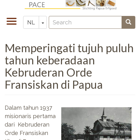
Overslaan
en
Search
naar
Navigatie
Toggle Dropdown
Sear
NL
Zoeken
de
wisselen
inhoud
Memperingati tujuh puluh
gaan
tahun keberadaan
Kebruderan Orde
Fransiskan di Papua
Dalam tahun 1937
misionaris pertama
dari Kebruderan
Orde Fransiskan