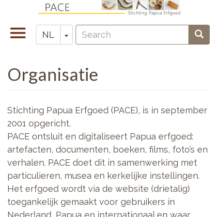
Overslaan
en
Search
naar
Navigatie
Toggle Dropdown
Sear
NL
Zoeken
de
wisselen
inhoud
Organisatie
gaan
Stichting Papua Erfgoed (PACE), is in september
2001 opgericht.
PACE ontsluit en digitaliseert Papua erfgoed:
artefacten, documenten, boeken, films, foto’s en
verhalen. PACE doet dit in samenwerking met
particulieren, musea en kerkelijke instellingen.
Het erfgoed wordt via de website (drietalig)
toegankelijk gemaakt voor gebruikers in
Nederland, Papua en internationaal en waar