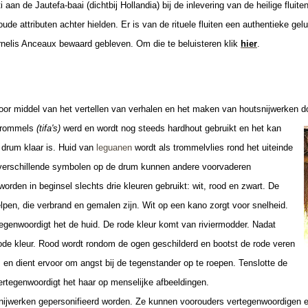
aan de Jautefa-baai (dichtbij Hollandia) bij de inlevering van de heilige flui
 oude attributen achter hielden. Er is van de rituele fluiten een authentieke ge
nelis Anceaux bewaard gebleven. Om die te beluisteren klik
hier
.
oor middel van het vertellen van verhalen en het maken van houtsnijwerken d
 trommels
(tifa's)
werd en wordt nog steeds hardhout gebruikt en het kan
drum klaar is. Huid van
leguanen
wordt als trommelvlies rond het uiteinde
 verschillende symbolen op de drum kunnen andere voorvaderen
orden in beginsel slechts drie kleuren gebruikt: wit, rood en zwart. De
pen, die verbrand en gemalen zijn. Wit op een kano zorgt voor snelheid.
tegenwoordigt het de huid. De rode kleur komt van riviermodder. Nadat
rode kleur. Rood wordt rondom de ogen geschilderd en bootst de rode veren
 en dient ervoor om angst bij de tegenstander op te roepen. Tenslotte de
ertegenwoordigt het haar op menselijke afbeeldingen.
ijwerken gepersonifieerd worden. Ze kunnen voorouders vertegenwoordigen e