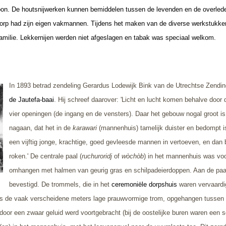
oon. De houtsnijwerken kunnen bemiddelen tussen de levenden en de overle
r dorp had zijn eigen vakmannen. Tijdens het maken van de diverse werkstukk
amilie. Lekkernijen werden niet afgeslagen en tabak was speciaal welkom.
In 1893 betrad zendeling Gerardus Lodewijk Bink van de Utrechtse Zendi
de Jautefa-baai
. Hij schreef daarover: 'Licht en lucht komen behalve door 
vier openingen (de ingang en de vensters). Daar het gebouw nogal groot i
nagaan, dat het in de
karawari
(mannenhuis) tamelijk duister en bedompt i
een vijftig jonge, krachtige, goed gevleesde mannen in vertoeven, en dan b
roken.' De centrale paal (
ruchuroridj
of
wòchòb
) in het mannenhuis was voo
omhangen met halmen van geurig gras en schilpadeierdoppen. Aan de paal 
bevestigd. De trommels, die in het
ceremoniële dorpshuis
waren vervaardi
s de vaak verscheidene meters lage prauwvormige trom, opgehangen tussen de
oor een zwaar geluid werd voortgebracht (bij de oostelijke buren waren een s