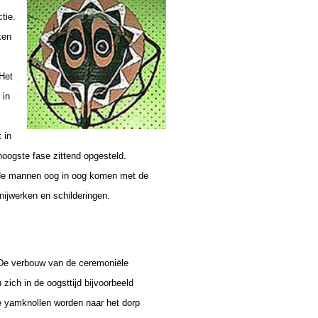
tie.
ken
 Het
 in
 in
hoogste fase zittend opgesteld.
r de mannen oog in oog komen met de
ijwerken en schilderingen.
 De
verbouw van de ceremoniële
ich in de oogsttijd bijvoorbeeld
e yamknollen worden naar het dorp