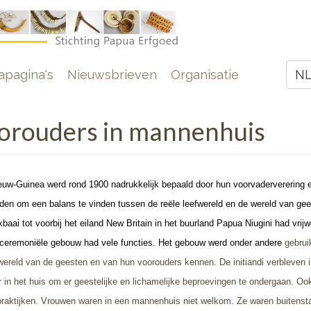
e
pagina's
Nieuwsbrieven
Organisatie
N
Z
orouders in mannenhuis
euw-Guinea werd rond 1900 nadrukkelijk bepaald door hun voorvaderverering 
den om een balans te vinden tussen de reële leefwereld en de wereld van gee
aai tot voorbij het eiland New Britain in het buurland Papua Niugini had vrijw
ceremoniële gebouw had vele functies.
Het gebouw werd onder andere
gebrui
reld van de geesten en van hun voorouders kennen. De initiandi verbleven i
 in het huis om er geestelijke en lichamelijke beproevingen te ondergaan. Oo
praktijken. Vrouwen waren in een mannenhuis niet welkom. Ze waren buitens