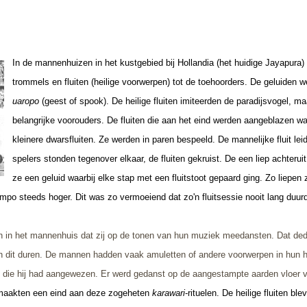
In de mannenhuizen in het kustgebied bij Hollandia (het huidige Jayapura
trommels en fluiten (heilige voorwerpen) tot de toehoorders. De geluiden
uaropo
(geest of spook). De heilige fluiten imiteerden de paradijsvogel, 
belangrijke voorouders. De fluiten die aan het eind werden aangeblazen wa
kleinere dwarsfluiten. Ze werden in paren bespeeld. De mannelijke fluit le
spelers stonden tegenover elkaar, de fluiten gekruist. De een liep achteru
ze een geluid waarbij elke stap met een fluitstoot gepaard ging. Zo liepen 
mpo steeds hoger. Dit was zo vermoeiend dat zo'n fluitsessie nooit lang duurd
 in het mannenhuis dat zij op de tonen van hun muziek meedansten. Dat deden 
on dit duren. De mannen hadden vaak amuletten of andere voorwerpen in hun
 die hij had aangewezen. Er werd gedanst op de aangestampte aarden vloer v
, maakten een eind aan deze zogeheten
karawari
-rituelen. De heilige fluiten b