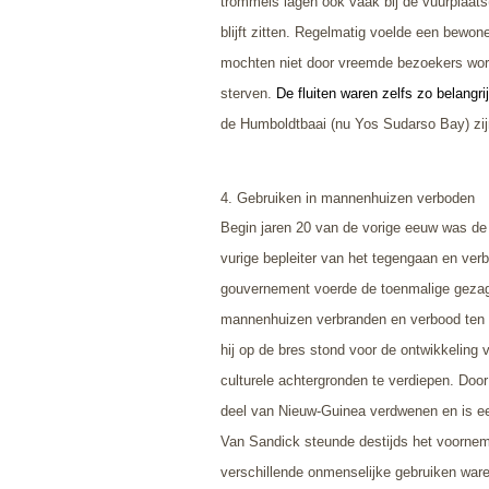
trommels lagen ook vaak bij de vuurplaats
blijft zitten. Regelmatig voelde een bewo
mochten niet door vreemde bezoekers worde
sterven.
De fluiten waren zelfs zo belangr
de Humboldtbaai (nu Yos Sudarso Bay) zij
4. Gebruiken in mannenhuizen verboden
Begin jaren 20 van de vorige eeuw was de
vurige bepleiter van het tegengaan en ve
gouvernement voerde de toenmalige gezagheb
mannenhuizen verbranden en verbood ten 
hij op de bres stond voor de ontwikkeling
culturele achtergronden te verdiepen. Door
deel van Nieuw-Guinea verdwenen en is een
Van Sandick steunde destijds het voorneme
verschillende onmenselijke gebruiken waren