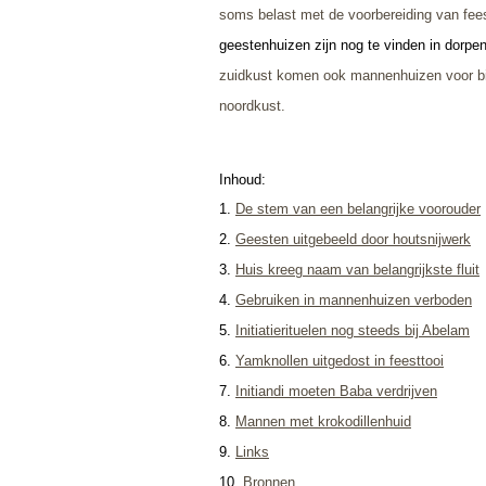
soms belast met de voorbereiding van fee
geestenhuizen zijn nog te vinden in dorpen
zuidkust komen ook mannenhuizen voor bij
noordkust.
Inhoud:
1.
De stem van een belangrijke voorouder
2
.
Geesten uitgebeeld door houtsnijwerk
3.
Huis kreeg naam van belangrijkste fluit
4.
Gebruiken in mannenhuizen verboden
5.
Initiatierituelen nog steeds bij Abelam
6.
Yamknollen uitgedost in feesttooi
7.
Initiandi moeten Baba verdrijven
8.
Mannen met krokodillenhuid
9.
Links
10.
Bronnen