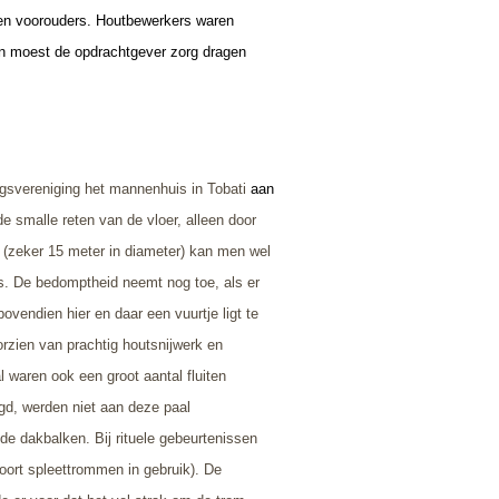
den voorouders. Houtbewerkers waren
en moest de opdrachtgever zorg dragen
ngsvereniging
het mannenhuis in Tobati
aan
de smalle reten van de vloer, alleen door
s (zeker 15 meter in diameter) kan men wel
s. De bedomptheid neemt nog toe, als er
ovendien hier en daar een vuurtje ligt te
rzien van prachtig houtsnijwerk en
waren ook een groot aantal fluiten
gd, werden niet aan deze paal
 dakbalken. Bij rituele gebeurtenissen
oort spleettrommen in gebruik). De