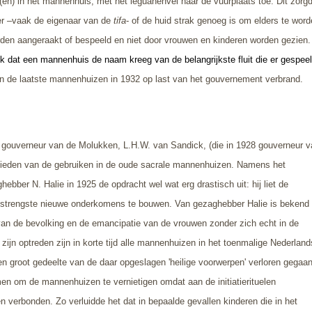
(en) in het mannenhuis, met het leguanenvel naar de vuurplaats toe. Dit zorgd
ner –vaak de eigenaar van de
tifa
- of de huid strak genoeg is om elders te wor
n aangeraakt of bespeeld en niet door vrouwen en kinderen worden gezien. B
ijk dat een mannenhuis de naam kreeg van de belangrijkste fluit die er gespee
n de laatste mannenhuizen in 1932 op last van het gouvernement verbrand.
 gouverneur van de Molukken, L.H.W. van Sandick, (die in 1928 gouverneur 
rbieden van de gebruiken in de oude sacrale mannenhuizen. Namens het
ber N. Halie in 1925 de opdracht wel wat erg drastisch uit: hij liet de
strengste nieuwe onderkomens te bouwen. Van gezaghebber Halie is bekend 
 van de bevolking en de emancipatie van de vrouwen zonder zich echt in de
 zijn optreden zijn in korte tijd alle mannenhuizen in het toenmalige Nederlan
 groot gedeelte van de daar opgeslagen 'heilige voorwerpen' verloren gegaan
n om de mannenhuizen te vernietigen omdat aan de initiatierituelen
 verbonden. Zo verluidde het dat in bepaalde gevallen kinderen die in het