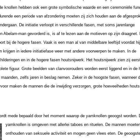
ar de knollen hebben ook een grote symbolische waarde en een ceremoniële func
durende een periode van afzondering moeten zij zich houden aan de afgespro
dergaan. De initiatie verloopt in verschillende fasen, met soms jarenlange
en Abelam-man gevorderd is, is af te lezen aan de motieven op zijn draagnet.
rt bij de hogere fasen. Vaak is een man al van middelbare leeftijd voordat hij
 krijgen in iedere initiatiefase weer met andere voorwerpen te maken. In de
hilderingen en in de hogere fasen houtsnijwerk. Het houtsnijwerk zien zij eerst
ete figuur. Grote beelden van clanvoorouders worden eerst liggend en in de 
kan maanden, zelfs jaren in beslag nemen. Zeker in de hoogste fasen, wannee
voor maken de mannen die de inwijding verzorgen, grote hoeveelheden houtsn
lam wordt mede bepaald door het moment waarop de yamknollen geoogst worden.
yamknollen is omgeven met allerlei taboes en rituelen. De mannen moeten z
onthouden van seksuele activiteit en mogen geen vlees eten. De geoogst