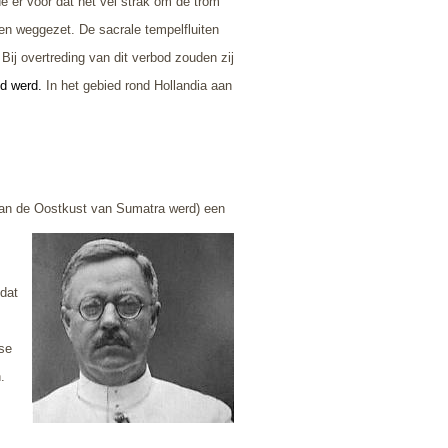
e er voor dat het vel strak om de trom
den weggezet. De sacrale tempelfluiten
ij overtreding van dit verbod zouden zij
ld werd.
In het gebied rond Hollandia aan
van de Oostkust van Sumatra
werd) een
dat
dse
.