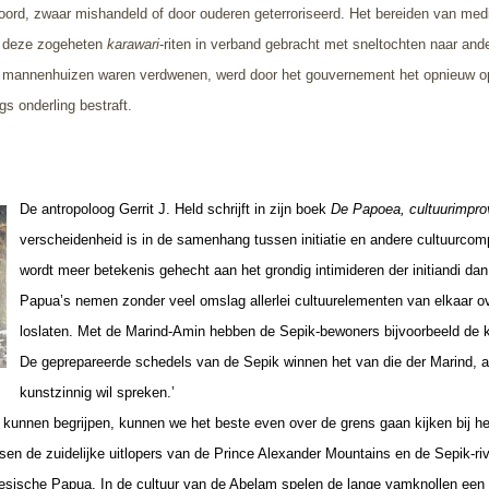
d, zwaar mishandeld of door ouderen geterroriseerd. Het bereiden van medici
n deze zogeheten
karawari
-riten in verband gebracht met sneltochten naar and
 mannenhuizen waren verdwenen, werd door het gouvernement het opnieuw op
s onderling bestraft.
De antropoloog Gerrit J. Held schrijft in zijn boek
De Papoea, cultuurimpro
verscheidenheid is in de samenhang tussen initiatie en andere cultuurcomple
wordt meer betekenis gehecht aan het grondig intimideren der initiandi dan
Papua’s nemen zonder veel omslag allerlei cultuurelementen van elkaar over
loslaten. Met de Marind-Amin hebben de Sepik-bewoners bijvoorbeeld de 
De geprepareerde schedels van de Sepik winnen het van die der Marind, a
kunstzinnig wil spreken.’
e kunnen begrijpen, kunnen we het beste even over de grens gaan kijken bij h
n de zuidelijke uitlopers van de Prince Alexander Mountains en de Sepik-rivie
nesische Papua. In de
cultuur van de Abelam spelen de lange yamknollen een