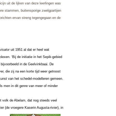
jn uit de lijken van deze leerlingen was
ere stammen, buitensporige zwelgpartijen
richten ervan streng tegengegaan en de
visator
uit 1951 al dat
er heel wat
xen. ‘Bij de initiatie in het Sepik-gebied
 bijvoorbeeld in de Geelvinkbaai. De
, die zij na een korte tijd weer getroost
kunst van het schedel-modelleren gemeen.
ls men in dit genre van meer of minder
et volk de Abelam, dat nog steeds veel
r (de vroegere Kaserin Augusta-rivier), in