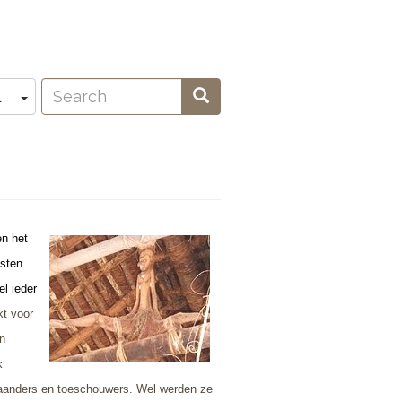
Search
Toggle Dropdown
Search
L
oeken
en het
sten.
el ieder
kt voor
n
k
taanders en toeschouwers. Wel werden ze