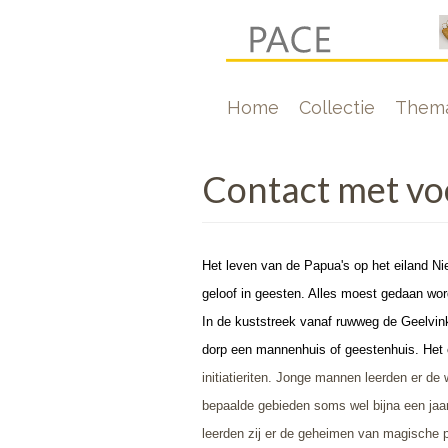
Overslaan
en
naar
Hoofdnavigati
Home
Collectie
Thema
de
inhoud
gaan
Contact met vo
Het leven van de Papua's op het eiland Ni
geloof in geesten. Alles moest gedaan wor
In de kuststreek vanaf ruwweg de Geelvinkb
dorp een mannenhuis of geestenhuis.
Het 
initiatieriten.
Jonge mannen leerden er de we
bepaalde gebieden soms wel bijna een jaar
leerden zij er de geheimen van magische 