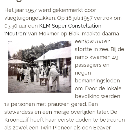
Het jaar 1957 werd gekenmerkt door
vliegtuigongelukken. Op 16 juli 1957 vertrok om
03.30 uur een
KLM Super Constellation
'Neutron'
van Mokmer op Biak, maakte daarna
een
low run
en
stortte in zee. Bij de
ramp kwamen 49
passagiers en
negen
bemanningsleden
om. Door de lokale
bevolking werden
12 personen met prauwen gered. Een
stewardess en een meisje overlijden later. De
Kroonduif heeft haar eerste doden te betreuren
als zowel een Twin Pioneer als een Beaver