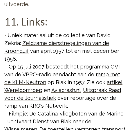
uitvoerde.
11. Links:
-
Uniek materiaal uit de collectie van David
Zekria:
Zeldzame dienstregelingen van de
Kroonduif
van april 1957 tot en met december
1958.
– Op 15 juli 2007 besteedt het programma OVT
van de VPRO-radio aandacht aan de
ramp met
de KLM-Neutron
op Biak in 1957.
Zie ook
artikel
Wereldomroep
en
Aviacrash.nl
.
Uitspraak Raad
voor de Journalistiek
over reportage over de
ramp van KRO's Netwerk.
– Filmpje: De Catalina-vliegboten van de Marine
Luchtvaart Dienst van Biak naar de
Wisselmeren. De toestellen verzorgen
transport