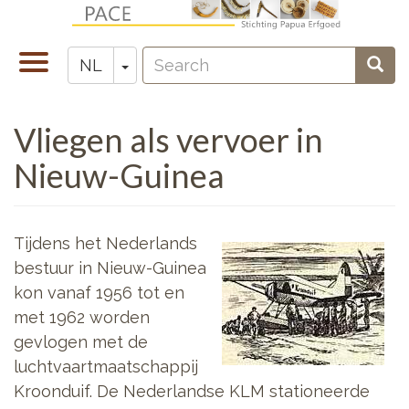
Overslaan
en
Search
naar
Navigatie
Toggle Dropdown
Sear
NL
Zoeken
de
wisselen
inhoud
Vliegen als vervoer in
gaan
Nieuw-Guinea
Tijdens het Nederlands
bestuur in Nieuw-Guinea
kon vanaf 1956 tot en
met 1962 worden
gevlogen met de
luchtvaartmaatschappij
Kroonduif. De Nederlandse KLM stationeerde