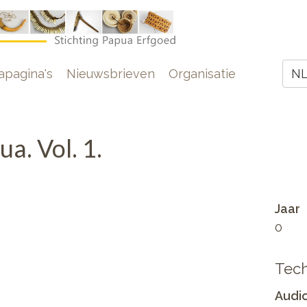
e
pagina's
Nieuwsbrieven
Organisatie
N
Z
a. Vol. 1.
Jaar
0
Tech
Audi