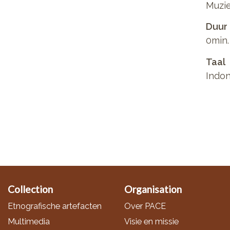
Muzi
Duur
0min.
Taal
Indon
Collection
Organisation
Etnografische artefacten
Over PACE
Multimedia
Visie en missie