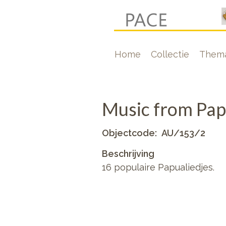
Overslaan
en
naar
Hoofdnavigati
Home
Collectie
Thema
de
inhoud
gaan
Music from Papu
Objectcode
AU/153/2
Beschrijving
16 populaire Papualiedjes.