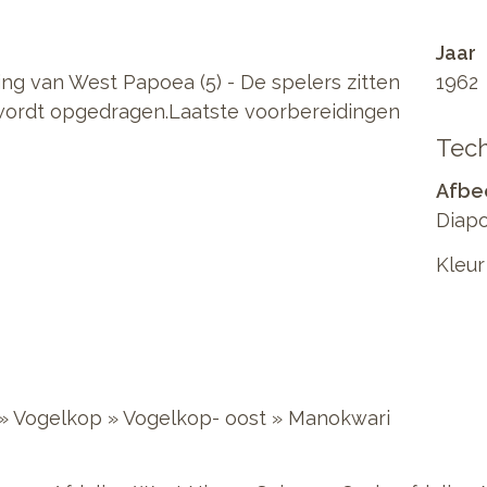
Jaar
ng van West Papoea (5) - De spelers zitten
1962
d wordt opgedragen.Laatste voorbereidingen
Tech
Afbe
Diapo
Kleur
 » Vogelkop » Vogelkop- oost » Manokwari