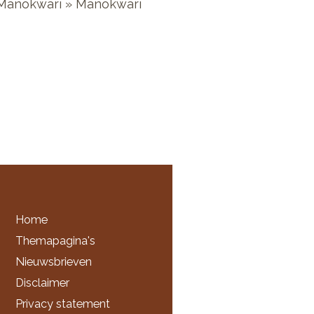
 Manokwari » Manokwari
Home
Themapagina's
Nieuwsbrieven
Disclaimer
Privacy statement