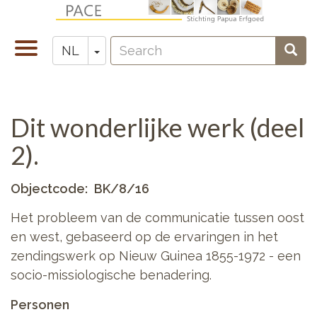
Overslaan
en
Search
naar
Navigatie
Toggle Dropdown
Sear
NL
Zoeken
de
wisselen
inhoud
gaan
Dit wonderlijke werk (deel
2).
Objectcode
BK/8/16
Het probleem van de communicatie tussen oost
en west, gebaseerd op de ervaringen in het
zendingswerk op Nieuw Guinea 1855-1972 - een
socio-missiologische benadering.
Personen