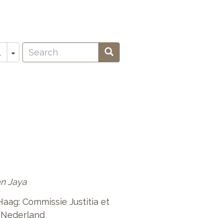
Search
Toggle Dropdown
Search
L
oeken
ian Jaya
aag: Commissie Justitia et
 Nederland