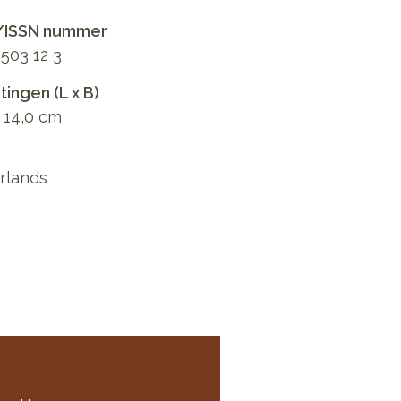
/ISSN nummer
503 12 3
ingen (L x B)
x 14,0 cm
rlands