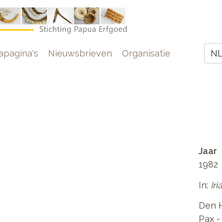
e
pagina's
Nieuwsbrieven
Organisatie
N
Z
Jaar
1982
In:
Ir
Den H
Pax -