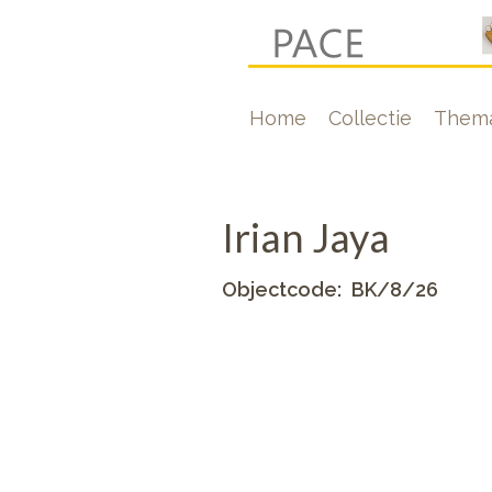
Overslaan
en
naar
Hoofdnavigati
Home
Collectie
Thema
de
inhoud
gaan
Irian Jaya
Objectcode
BK/8/26