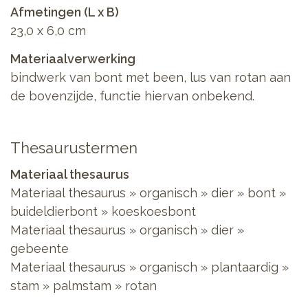
Afmetingen (L x B)
23,0 x 6,0 cm
Materiaalverwerking
bindwerk van bont met been, lus van rotan aan
de bovenzijde, functie hiervan onbekend.
Thesaurustermen
Materiaal thesaurus
Materiaal thesaurus
»
organisch
»
dier
»
bont
»
buideldierbont
»
koeskoesbont
Materiaal thesaurus
»
organisch
»
dier
»
gebeente
Materiaal thesaurus
»
organisch
»
plantaardig
»
stam
»
palmstam
»
rotan