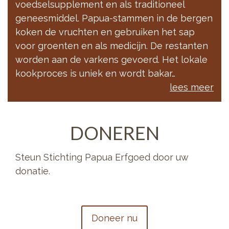
voedselsupplement en als traditioneel
geneesmiddel. Papua-stammen in de bergen
koken de vruchten en gebruiken het sap
voor groenten en als medicijn. De restanten
worden aan de varkens gevoerd. Het lokale
kookproces is uniek en wordt bakar…
lees meer
DONEREN
Steun Stichting Papua Erfgoed door uw
donatie.
Doneer nu