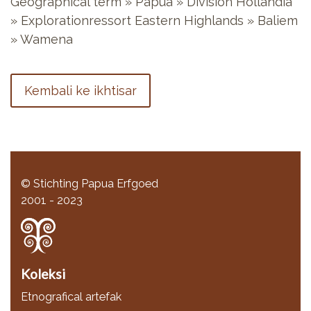
Geographical term » Papua » Division Hollandia
» Explorationressort Eastern Highlands » Baliem
» Wamena
Kembali ke ikhtisar
© Stichting Papua Erfgoed
2001 - 2023
Koleksi
Etnografical artefak