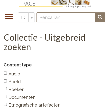
Lompat
ke
Pencarian
isi
Toggle
Toggle Dropdown
Penc
ID
Zoeken
utama
navigation
Collectie - Uitgebreid
zoeken
Content type
Audio
Beeld
Boeken
Documenten
Etnografische artefacten