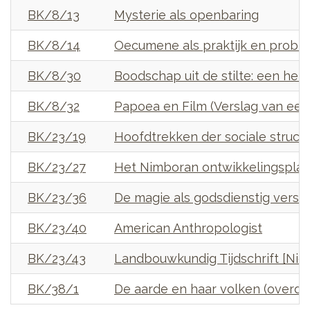
BK/8/13
Mysterie als openbaring
BK/8/14
Oecumene als praktijk en probl
BK/8/30
Boodschap uit de stilte: een he
BK/8/32
Papoea en Film (Verslag van een
BK/23/19
Hoofdtrekken der sociale structu
BK/23/27
Het Nimboran ontwikkelingspla
BK/23/36
De magie als godsdienstig versch
BK/23/40
American Anthropologist
BK/23/43
Landbouwkundig Tijdschrift [Ni
BK/38/1
De aarde en haar volken (overdr