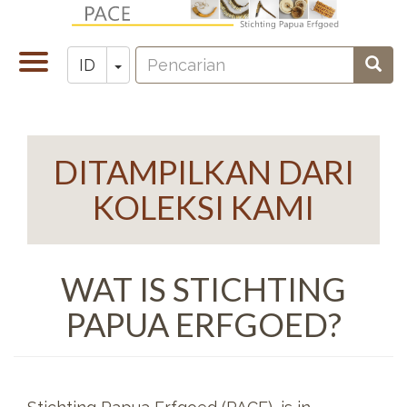
Lompat
ke
Pencarian
isi
Toggle
Toggle Dropdown
Penc
ID
Zoeken
utama
navigation
DITAMPILKAN DARI
KOLEKSI KAMI
WAT IS STICHTING
PAPUA ERFGOED?