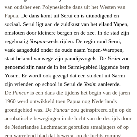
van oudsher een Polynesische dans uit het Westen van
Papua.
De dans komt uit Serui en is uitnodigend en
sociaal. Serui
ligt aan de zuidkust van het eiland Yapen,
omsloten door kleinere bergen en de zee. In de stad zijn
regelmatig
Yospan
-wedstrijden. De regio rond Serui,
vaak aangeduid onder de oude naam Yapen-Waropen,
staat bekend vanwege zijn paradijsvogels. De
Yosim
zou
genoemd zijn naar de in het Sarmi-gebied liggende berg
Yosim. Er wordt ook gezegd dat een student uit Sarmi
zijn vrienden op school in Serui de
Yosim
aanleerde.
De
Pancar
is een dans die tijdens het begin van de jaren
1960 werd ontwikkeld toen Papua nog Nederlands
grondgebied was
.
De
Pancar
zou geïnspireerd zijn op de
acrobatische bewegingen in de lucht van de destijds door
de Nederlandse Luchtmacht gebruikte straaljagers of op
een warrelend blad dat beweegt op de luchtstroming