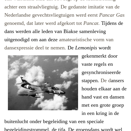
achter een straalvliegtuig. De gedanste imitatie van de
Nederlandse gevechtsvliegtuigen werd eerst
Pancar Gas
genoemd, dat later werd afgekort tot
Panca
r.
Tijdens de
dans werden alle leden van Biakse samenleving
uitgenodigd om aan deze
amateuristische vorm van
dansexpressie deel te nemen.
De
Lemonipis
wordt
gekenmerkt door
vaste regels en
gesynchroniseerde
stappen.
De d
ansers
houden elkaar aan de
hand vast en dansen
met een grote groep
in een kring in de
buitenlucht onder begeleiding van een speciale
begeleidingstrommel, de t
ifa
.
De groepsdans wordt wel