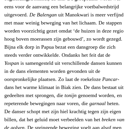
eens voor de aanvang een belangrijke voetbalwedstrijd
uitgevoerd.
De Balengan
uit Manokwari is meer verfijnd
met maar weinig beweging van het lichaam. De stappen
worden voorzichtig gezet omdat ‘de huizen in deze regio
hoog boven moerassen zijn gebouwd’, zo wordt gezegd.
Bijna elk dorp in Papua bezat een dansgroep die zich
steeds verder ontwikkelde.
Ondanks het feit dat de
Yospan
is samengesteld uit verschillende dansen kunnen
in de dans elementen worden gevonden uit de
oorspronkelijke plaatsen. Zo laat d
e roekeloze
Pancar-
dans het
warme klimaat in Biak zien. De dans
bestaat uit
gedeelten met sprongen, die
tonijn
genoemd worden, en
repeterende bewegingen naar voren, die
garnaal
heten.
De danser schopt met zijn hiel krachtig tegen zijn eigen
billen, dat het geluid moet verbeelden van het
breken van
de golven
.
De springende beweging voelt aan alsof men