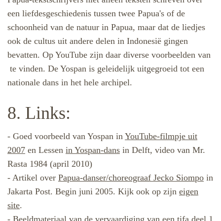
een liefdesgeschiedenis tussen twee Papua's of de
schoonheid van de natuur in Papua, maar dat de liedjes
ook de cultus uit andere delen in Indonesië gingen
bevatten. Op YouTube zijn daar diverse voorbeelden van
te vinden. De Yospan is geleidelijk uitgegroeid tot een
nationale dans in het hele archipel.
8. Links:
- Goed voorbeeld van Yospan in
YouTube-filmpje uit
2007
en Lessen
in Yospan-dans
in Delft, video van Mr.
Rasta 1984 (april 2010)
- A
rtikel o
ver
Papua-danser/choreograaf Jecko Siompo
in
Jakarta Post. Begin juni 2005. Kijk ook op z
ijn
eigen
site
.
- Beeldmateriaal van de vervaardiging van een tifa
deel 1