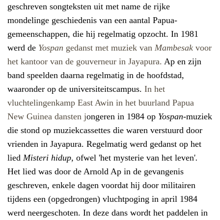
geschreven songteksten uit met name de rijke
mondelinge geschiedenis van een aantal Papua-
gemeenschappen, die hij regelmatig opzocht.
In 1981
werd de
Yospan
gedanst met muziek van
Mambesak
voor
het kantoor van de gouverneur in Jayapura.
Ap en zijn
band speelden daarna regelmatig in de hoofdstad,
waaronder op de universiteitscampus.
In het
vluchtelingenkamp East Awin in het buurland Papua
New Guinea dansten j
ongeren in 1984 op
Yospan
-muziek
die stond op muziekcassettes die waren verstuurd door
vrienden in Jayapura. Regelmatig werd gedanst
op het
lied
Misteri hidup,
ofwel 'het mysterie van het leven'
.
Het lied was door de Arnold Ap in de gevangenis
geschreven, enkele dagen voordat hij door militairen
tijdens een (opgedrongen) vluchtpoging in april 1984
werd neergeschoten. In d
eze dans wordt het paddelen in