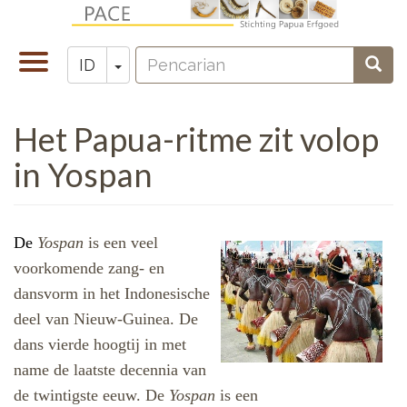
Lompat
ke
Pencarian
isi
Toggle
Toggle Dropdown
Penc
ID
Zoeken
utama
navigation
Het Papua-ritme zit volop
in Yospan
De
Yospan
is een veel
voorkomende zang- en
dansvorm in het Indonesische
deel van Nieuw-Guinea. De
dans vierde hoogtij in met
name de laatste decennia van
de twintigste eeuw. De
Yospan
is een