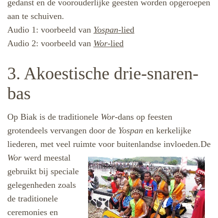
gedanst en de voorouderlijke geeste
n worden opgeroepen
aan te schuiven.
A
udio 1: voorbeeld van
Yospan
-lied
A
udio 2: voorbeeld van
Wor
-lied
3. Akoestische drie-snaren-
bas
Op Biak is de traditionele
Wor
-dans op feesten
grotendeels vervangen door de
Yospan
en kerkelijke
liederen, met veel ruimte voor buitenlandse invloeden.
De
Wor
werd meestal
gebruikt bij speciale
gelegenheden zoals
de traditionele
ceremonies en