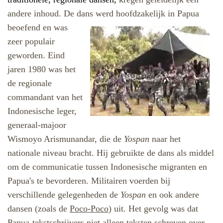
andere inhoud. De dans werd hoofdzakelijk in Papua
beoefend
en was
zeer populair
geworden. Eind
jaren 1980 was het
de regionale
commandant van het
Indonesische leger,
generaal-majoor
Wismoyo Arismunandar, die de
Yospan
naar het
nationale niveau bracht. Hij gebruikte de dans als middel
om de communicatie tussen Indonesische migranten en
Papua's te bevorderen. Militairen voerden bij
verschillende gelegenheden de
Yospan
en ook andere
dansen (zoals de
Poco-Poco
)
uit. Het gevolg was dat
Papua-tekstschrijvers niet alleen teksten schreven over