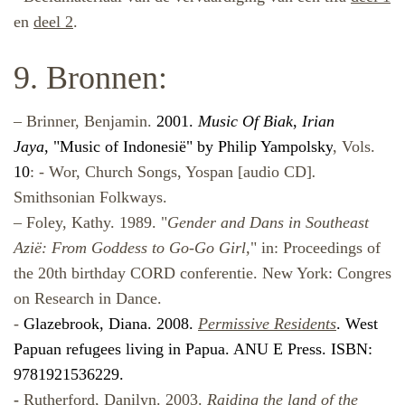
en
deel 2
.
9. Bronnen:
– Brinner, Benjamin.
2001.
Music Of Biak
,
Irian
Jaya
,
"
Music of Indonesië
" by Philip Yampolsky
, Vols.
10
:
- Wor, Church Songs, Yospan
[audio CD]
.
Smithsonian Folkways.
– Foley, Kathy. 1989. "
Gender and Dans in Southeast
Azië: From Goddess to Go-Go Girl,
" in: Proceedings of
the 20th birthday CORD conferentie.
New York: Congres
on Research in Dance.
-
Glazebrook, Diana. 2008.
Permissive Residents
. West
Papuan refugees living in Papua.
ANU E Press.
ISBN:
9781921536229.
-
Rutherford, Danilyn. 2003.
Raiding the land of the