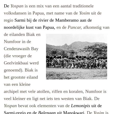
De
Yospan
is een mix van een aantal traditionele
volksdansen in Papua, met name van de
Yosim
uit de
regio
Sarmi bij de rivier de Mamberamo aan de
noordelijke kust van Papua,
en de
Pancar,
afkomstig van
de eilanden Biak
en
Numfoor in de
Cenderawasih Bay
(die vroeger de
Geelvinkbaai werd
genoemd). Biak is
het grootste eiland
van een kleine
archipel met vele atollen, riffen en koralen, Numfoor is
veel kleiner en ligt net iets ten westen van Biak. De
Yospan
bevat ook elementen van de
Lemonipis
uit de
Sarmi-regio en de
Balengan
uit Manokwari
.
De
Yosim
is