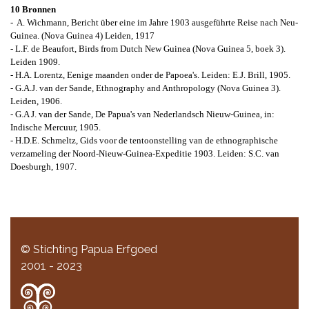
10 Bronnen
-
A.
Wichmann,
Bericht über eine im Jahre 1903 ausgeführte Reise nach Neu-
Guinea. (Nova Guinea 4) Leiden, 1917
- L.F. de Beaufort,
Birds from Dutch New Guinea
(Nova Guinea 5, boek 3).
Leiden 1909.
- H.A. Lorentz,
Eenige maanden onder de Papoea's
. Leiden: E.J. Brill, 1905.
- G.A.J. van der Sande,
Ethnography and Anthropology
(Nova Guinea 3).
Leiden, 1906.
- G.A J. van der Sande,
De Papua's van Nederlandsch Nieuw-Guinea
, in:
Indische Mercuur, 1905.
- H.D.E. Schmeltz,
Gids voor de tentoonstelling van de ethnographische
verzameling der Noord-Nieuw-Guinea-Expeditie 1903
. Leiden: S.C. van
Doesburgh, 1907.
© Stichting Papua Erfgoed
2001 - 2023