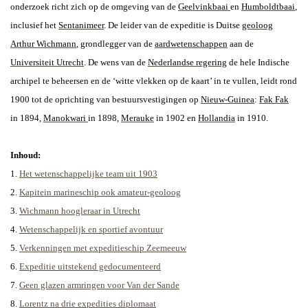
onderzoek richt zich op de omgeving van de
Geelvinkbaai
en
Humboldtbaai
,
inclusief het
Sentanimeer
. De leider van de expeditie is Duitse
geoloog
Arthur Wichmann
, grondlegger van de
aardwetenschappen
aan de
Universiteit Utrecht
.
De wens van de
Nederlandse regering
de hele Indische
archipel te beheersen en de ‘witte vlekken op de kaart’ in te vullen, leidt rond
1900 tot de oprichting van bestuursvestigingen op
Nieuw-Guinea
:
Fak Fak
in 1894,
Manokwari
in 1898,
Merauke
in 1902 en
Hollandia
in 1910.
Inhoud:
1.
Het wetenschappelijke team uit 1903
2.
Kapitein marineschip ook amateur-geoloog
3.
Wichmann hoogleraar in Utrecht
4.
Wetenschappelijk en sportief avontuur
5.
Verkenningen met expeditieschip
Zeemeeuw
6.
Expeditie uitstekend gedocumenteerd
7.
Geen glazen armringen voor Van der Sande
8.
Lorentz na drie expedities diplomaat