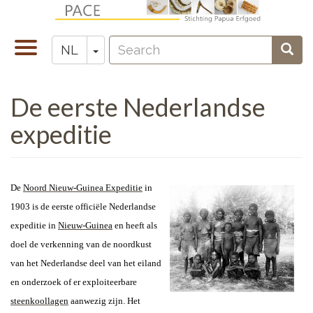
Overslaan
en
Search
naar
Navigatie
Toggle Dropdown
Sear
NL
Zoeken
de
wisselen
inhoud
De eerste Nederlandse
gaan
expeditie
De
Noord Nieuw-Guinea Expeditie
in
1903 is de eerste officiële Nederlandse
expeditie in
Nieuw-Guinea
en heeft als
doel de verkenning van de noordkust
van het Nederlandse deel van het eiland
en onderzoek of er exploiteerbare
steenkoollagen
aanwezig zijn. Het