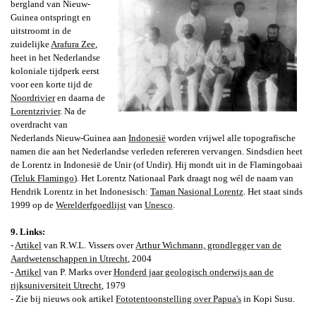
bergland van Nieuw-
Guinea ontspringt en
uitstroomt in de
zuidelijke
Arafura Zee
,
heet in het Nederlandse
koloniale tijdperk eerst
voor een korte tijd de
Noordrivier
en daarna de
Lorentzrivier
. Na de
overdracht van
Nederlands Nieuw-Guinea aan
Indonesië
worden vrijwel alle topografische
namen die aan het Nederlandse verleden refereren vervangen. Sindsdien heet
de Lorentz in Indonesië de
Unir (of Undir).
Hij mondt uit in de Flamingobaai
(
Teluk Flamingo
). Het Lorentz Nationaal Park draagt nog wél de naam van
Hendrik Lorentz in het Indonesisch:
Taman Nasional Lorentz
. Het staat sinds
1999 op de
Werelderfgoedlijst
van
Unesco
.
9. Links:
-
Artikel
van
R.W.L. Vissers over
Arthur Wichmann, grondlegger van de
Aardwetenschappen in Utrecht
, 2004
-
Artikel
van P. Marks over
Honderd jaar geologisch onderwijs aan de
rijksuniversiteit Utrecht
, 1979
- Zie bij nieuws ook artikel
Fototentoonstelling over Papua's
in Kopi Susu.