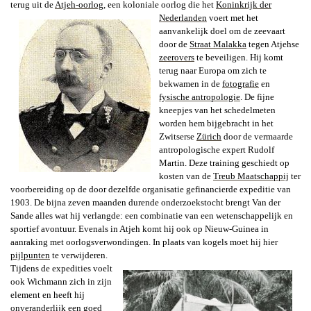
terug uit de
Atjeh-oorlog
, een koloniale oorlog die het
Koninkrijk der
Nederlanden
voert met
het
aanvankelijk doel om de zeevaart
door
de
Straat Malakka
tegen Atjehse
zeerovers
te beveiligen. Hij komt
terug naar Europa om zich te
bekwamen in de
fotografie
en
fysische antropologie
. De fijne
kneepjes van het schedelmeten
worden hem bijgebracht in het
Zwitserse
Zürich
door de vermaarde
antropologische expert Rudolf
Martin. Deze training geschiedt op
kosten van de
Treub Maatschappij
ter
voorbereiding op de door dezelfde organisatie gefinancierde expeditie van
1903. De bijna zeven maanden durende onderzoekstocht brengt Van der
Sande alles wat hij verlangde: een combinatie van een wetenschappelijk en
sportief avontuur. Evenals in Atjeh komt hij ook op Nieuw-Guinea in
aanraking met oorlogsverwondingen. In plaats van kogels moet hij hier
pijlpunten
te verwijderen.
Tijdens de expedities
voelt
ook Wichmann zich in zijn
ele­ment en heeft hij
onveranderlijk een goed