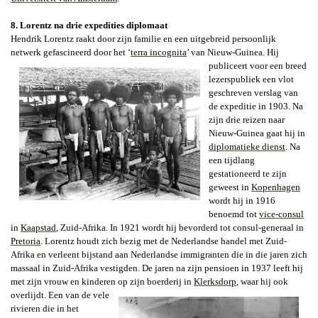
8. Lorentz na drie expedities diplomaat
Hendrik Lorentz raakt door zijn familie en een uitgebreid persoonlijk
netwerk gefascineerd door het ‘
terra incognita
’ van Nieuw-Guinea. Hij
publiceert voor een
breed
lezerspubliek een vlot
geschreven verslag van
de expeditie in 1903. Na
zijn drie reizen naar
Nieuw-Guinea gaat hij in
diplomatieke dienst
. Na
een tijdlang
gestationeerd te zijn
geweest in
Kopenhagen
wordt hij in 1916
benoemd tot
vice-consul
in
Kaapstad
,
Zuid-Afrika. In 1921 wordt hij bevorderd tot consul-generaal in
Pretoria
. Lorentz houdt zich bezig met de Nederlandse handel met Zuid-
Afrika en verleent bijstand aan Nederlandse immigranten die in die jaren zich
massaal in Zuid-Afrika vestigden. De jaren na zijn pensioen in 1937 leeft hij
met zijn vrouw en kinderen op zijn boerderij in
Klerksdorp
, waar
hij ook
overlijdt. Een van de vele
rivieren die in het