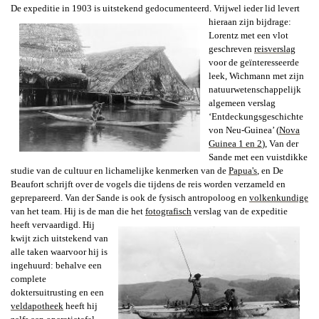
De expeditie in 1903 is uitstekend gedocumenteerd. Vrijwel ieder lid levert
hieraan zijn
bijdrage:
Lorentz met een vlot
geschreven
reisverslag
voor de geïnteresseerde
leek, Wichmann met zijn
natuurwetenschappelijk
algemeen verslag
‘
Entdeckungsgeschichte
von Neu-Guinea’ (
Nova
Guinea 1 en 2
), Van der
Sande met een vuistdikke
studie van de cultuur en lichamelijke kenmerken van de
Papua's
, en De
Beaufort schrijft over de vogels die tijdens de reis worden verzameld en
geprepareerd. Van der Sande is ook de fysisch antropoloog en
volkenkundige
van het team. Hij is de man
die het
fotografisch
verslag van de expeditie
heeft vervaardigd. Hij
kwijt zich uitstekend van
alle taken waarvoor hij is
ingehuurd: behalve een
complete
doktersuitrusting en een
veldapotheek
heeft hij