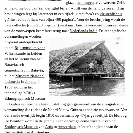
glazen
armringen
te verwerven. Zelfs
zijn enorme bod van 'een dertigtal
bijlen
' wordt van de hand gewezen. Zijn
bevindingen legt hij later neer in een rijkelijk met foto's en
kleurenlitho's
geïllustreerde
foliant
van bijna 400 pagina's. Voor de beschrijving wordt de
hele collectie (ruim 900 objecten) eerst naar Europa vervoerd; ruim een derde
van de voorwerpen keert later terug naar
Nederlands-Indië
. De etnografische
verzamelingen worden
blijvend ondergebracht
in het
Rijksmuseum voor
Volkenkunde
in
Leiden
en het
Museum van het
Bataviaasch
Genootschap
in
Batavia
,
nu het
Museum Nasional
Indonesia
in
Jakarta
. In
1907 wordt in het
toenmalige 's Rijks
Ethnographisch Museum
in Leiden een speciale tentoonstelling georganiseerd van de etnografische
verzameling die tijdens de
Noord Nieuw-Guinea
expeditie is verworven. Van
der Sande overlijdt begin 1910 onverwacht op 47-jarige leeftijd. De bioloog
De Beaufort wordt in de jaren 20 van de vorige eeuw directeur van het
Zoölogisch Museum
van
Artis
in
Amsterdam
en later hoogleraar aan de
Universiteit van Amsterdam
.