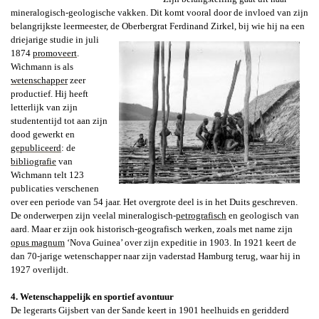
mineralogisch-geologische vakken. Dit komt vooral door de invloed van zijn
belangrijkste leermeester, de Oberbergrat Fer­dinand Zirkel, bij wie hij na een
driejarige
studie in juli
1874
promoveert
.
Wichmann is als
wetenschapper
zeer
productief. Hij heeft
letterlijk van zijn
studententijd tot aan zijn
dood gewerkt en
gepubliceerd
: de
bibliografie
van
Wichmann telt 123
publicaties verschenen
over een periode van 54 jaar. Het overgrote deel is in het Duits geschreven.
De onderwerpen zijn veelal mineralogisch-
petrografisch
en geologisch van
aard. Maar er zijn ook historisch-geografisch werken, zoals met name zijn
opus magnum
‘Nova Guinea’ over zijn expeditie in 1903.
In
1921 keert de
dan 70-jarige wetenschapper naar zijn vaderstad Hamburg terug,
waar hij in
1927
overlijdt.
4. Wetenschappelijk en sportief avontuur
De legerarts Gijsbert van der Sande keert in 1901 heelhuids en geridderd