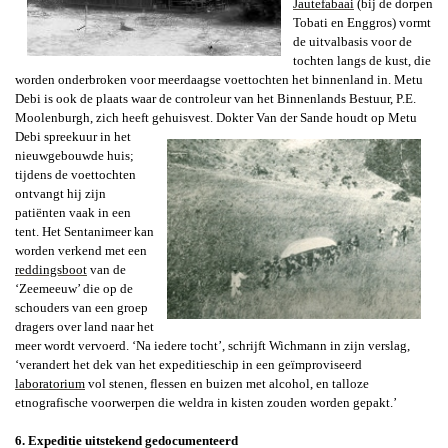
Jautefabaai
(bij de dorpen
Tobati en Enggros) vormt
de uitvalbasis voor de
tochten langs de kust, die
worden onderbroken voor meerdaagse voettochten het binnenland in. Metu
Debi is ook de plaats waar de controleur van het Binnenlands Bestuur, P.E.
Moolenburgh, zich heeft gehuisvest.
Dokter Van der Sande houdt op Metu
Debi spreekuur in het
nieuwgebouwde huis;
tijdens de voettochten
ontvangt hij zijn
patiënten vaak in een
tent. Het Sentanimeer kan
worden verkend met een
reddingsboot
van de
‘Zeemeeuw’ die op de
schouders van een groep
dragers over land naar het
meer wordt vervoerd. ‘Na iedere tocht’, schrijft Wichmann in zijn verslag,
‘verandert het dek van het expeditieschip in een geïmproviseerd
laboratorium
vol stenen, flessen en buizen met alcohol, en talloze
etnografische voorwerpen die weldra in kisten zouden worden gepakt.’
6. Expeditie uitstekend gedocumenteerd