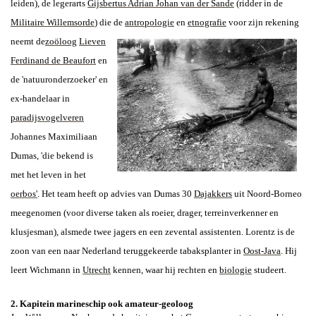
leiden), de legerarts
Gijsbertus Adrian Johan
van der Sande
(ridder in de
Militaire Willemsorde
) die de
antropologie
en
etnografie
voor zijn rekening
neemt de
zoöloog
Lieven
Ferdinand de Beaufort
en
de 'natuuronderzoeker' en
ex-handelaar in
paradijsvogelveren
Johannes Maximiliaan
Dumas
, 'die bekend is
met het leven in het
oerbos'
. Het team heeft op advies van Dumas 30
Dajakkers
uit Noord-Borneo
meegenomen (voor diverse taken als roeier, drager, terreinverkenner en
klusjesman), alsmede twee jagers en een zevental assistenten. Lorentz is de
zoon van een naar Nederland teruggekeerde tabaksplanter in
Oost-Java
. Hij
leert Wichmann in
Utrecht
kennen, waar hij rechten en
biologie
studeert.
2. Kapitein marineschip ook amateur-geoloog