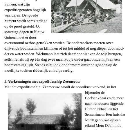
humeur, wat zijn
expeditiegenoten hogelijk
waarderen. Dat goede
humeur wordt soms terdege
op de proef gesteld. Op
sommige dagen in Nieuw-
Guinea moet er door
overstroomd oerbos getrokken worden. De onderzoekers moeten over
drijvende
boomstammen
klimmen of tot het middel of nog dieper door mod­
der en water waden. Wichmann laat zich daardoor niet van de wijs brengen,
zelfs niet als hij op één dag twee maal kopje onder gaat omdat hij van een
boomstam afglijdt. Steeds is hij ook onder zware omstandigheden op de
moeilijke tochten ridderlijk en hulpvaardig.
5. Verkenningen met expeditieschip
Zeemeeuw
Met het expeditieschip ‘
Zeemeeuw’
wordt de noordkust verkend, in het
bijzonder
de
Geelvinkbaai
en de meer
naar het oosten liggende
Humboldtbaai
en het
Sentanimeer
. Een huis dat
wordt gebouwd op een
eiland Metu Debi in de