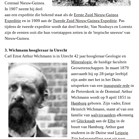
Centraal Nieuw-Guinea.
In 1907 neemt hij deel
aan een expeditie die bekend staat als de
Eerste Zuid Nieuw-Guinea
Expeditie
en in 1909 aan de
Tweede Zuid Nieuw-Guinea Expeditie
. Pas
tijdens de tweede expeditie wordt dat doel bereikt; Van Nouhuys en Lorentz
zijn de eersten ooit die hun voetstappen zetten in de 'tropische sneeuw' van
Nieuw-Guinea.
3. Wichmann hoogleraar in Utrecht
Carl Ernst Arthur Wichmann
is in Utrecht 42 jaar
hoogleraar Geologie en
Mineralogie
,
de huidige faculteit
Geowetenschappen. In maart 1879
aanvaardt hij op 28-jarige leeftijd
zijn ambt met het in het Duits
uitspreken van een
inaugurale rede
in
de Pieterskerk in de Domstad.
Arthur
Wichmann wordt op 9 april 1851 in
Hamburg
gebo­ren. Zijn vader, Ernst
Heinrich Wichmann, stamt af van een
familie van
walvisvaarders
afkomstig
uit
Glückstadt
aan de
Elbe
in de
buurt van Ham­burg. Arthur gaat
studeren in de Duitse stad
Leipzig
.
Zijn belangstelling gaat uit naar