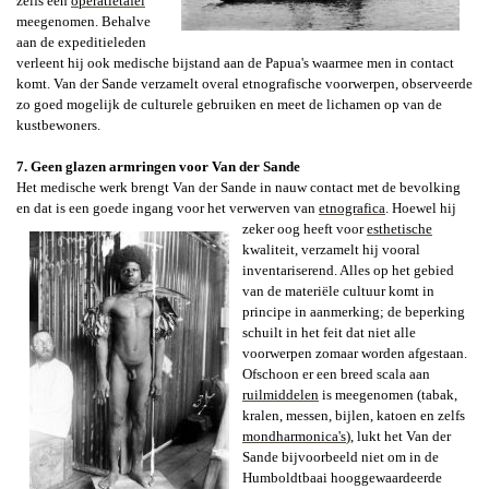
zelfs een
operatietafel
meegenomen. Behalve
aan de expeditieleden
verleent hij ook medische bijstand aan de Papua's waarmee men in contact
komt. Van der Sande verzamelt overal etnografische voorwerpen, observeerde
zo goed mogelijk de culturele gebruiken en meet de lichamen op van de
kustbewoners.
7. Geen glazen armringen voor Van der Sande
Het medische werk brengt Van der Sande in nauw contact met de bevolking
en dat is een goede ingang voor het verwerven van
etnografica
. Hoewel hij
zeker oog heeft voor
esthetische
kwaliteit, verzamelt hij vooral
inventariserend. Alles op het gebied
van de materiële cultuur komt in
principe in aanmerking; de beperking
schuilt in het feit dat niet alle
voorwerpen zomaar worden afgestaan.
Ofschoon er een breed scala aan
ruilmiddelen
is meegenomen (tabak,
kralen, messen, bijlen, katoen en zelfs
mondharmonica's
), lukt het Van der
Sande bijvoorbeeld niet om in de
Humboldtbaai hooggewaardeerde