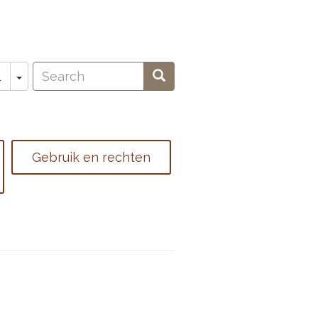
Search
Toggle Dropdown
Search
L
oeken
Gebruik en rechten