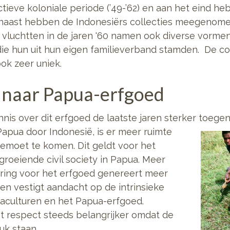
actieve koloniale periode (’49-’62) en aan het eind 
ast hebben de Indonesiërs collecties meegenomen
vluchtten in de jaren '60 namen ook diverse vorme
e hun uit hun eigen familieverband stamden. De col
ook zeer uniek.
 naar Papua-erfgoed
nnis over dit erfgoed de laatste jaren sterker
toegeno
Papua door Indonesië, is er meer ruimte
emoet te komen. Dit geldt voor het
roeiende civil society in Papua. Meer
ring voor het erfgoed genereert meer
en vestigt aandacht op de intrinsieke
culturen en het Papua-erfgoed.
at respect steeds belangrijker omdat de
uk staan.