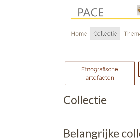
Overslaan
en
naar
Hoofdnavigati
Home
Collectie
Thema
de
inhoud
gaan
Footer
Etnografische
menu
artefacten
1
Collectie
Belangrijke col