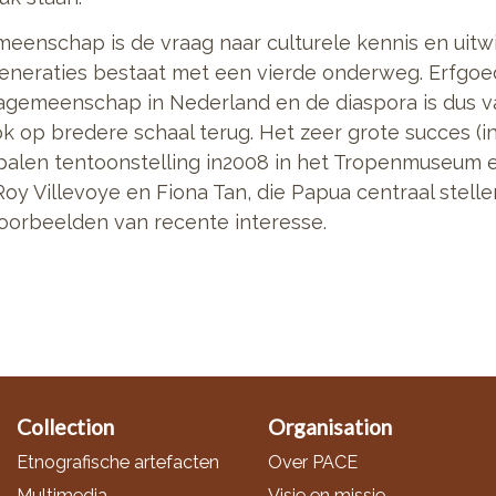
enschap is de vraag naar culturele kennis en uitw
e generaties bestaat met een vierde onderweg. Erfgo
agemeenschap in Nederland en de diaspora is dus v
ok op bredere schaal terug. Het zeer grote succes (
palen tentoonstelling in2008 in het Tropenmuseum e
oy Villevoye en Fiona Tan, die Papua centraal stellen
oorbeelden van recente interesse.
Collection
Organisation
Etnografische artefacten
Over PACE
Multimedia
Visie en missie