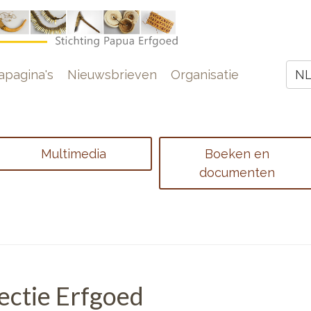
e
pagina's
Nieuwsbrieven
Organisatie
N
Z
Multimedia
Boeken en
documenten
lectie Erfgoed