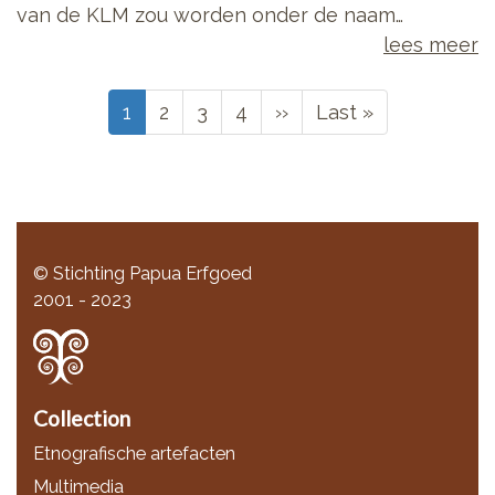
van de KLM zou worden onder de naam…
lees meer
Paginering
Huidige
1
Page
2
Page
3
Page
4
Volgende
››
Laatste
Last »
pagina
pagina
pagina
© Stichting Papua Erfgoed
2001 - 2023
Collection
Etnografische artefacten
Multimedia