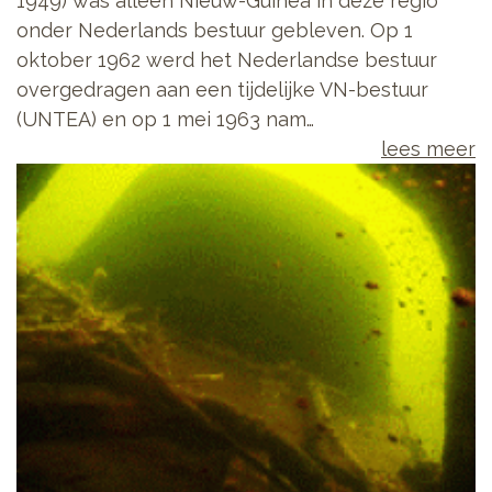
1949) was alleen Nieuw-Guinea in deze regio
onder Nederlands bestuur gebleven. Op 1
oktober 1962 werd het Nederlandse bestuur
overgedragen aan een tijdelijke VN-bestuur
(UNTEA) en op 1 mei 1963 nam…
lees meer