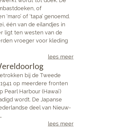
ewerkt wordt tot doek. De
mbastdoeken, of
n ‘maro’ of ‘tapa’ genoemd.
 één van de eilandjes in
er ligt ten westen van de
rden vroeger voor kleding
lees meer
Wereldoorlog
betrokken bij de Tweede
 1941 op meerdere fronten
op Pearl Harbour (Hawaï)
hadigd wordt. De Japanse
Nederlandse deel van Nieuw-
…
lees meer