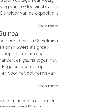
e steenkoollagen aanwezig
eving van de Geelvinkbaai en
De leider van de expeditie is
lees meer
Guinea
log door koningin Wilhelmina
eit om NSB’ers als groep
te deporteren om daar
erandert enigszins tegen het
en Engelandvaarder op
1944 voor het detineren van
lees meer
e initiatieven in de landen