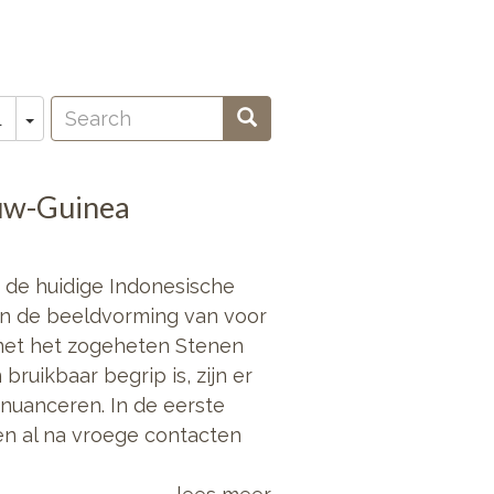
Search
Toggle Dropdown
Search
L
oeken
euw-Guinea
 de huidige Indonesische
in de beeldvorming van voor
met het zogeheten Stenen
bruikbaar begrip is, zijn er
nuanceren. In de eerste
en al na vroege contacten