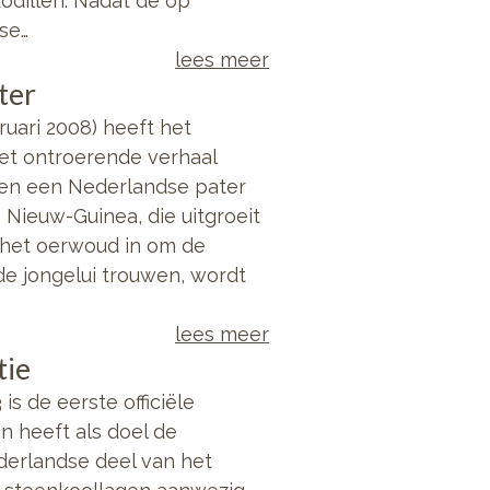
odillen. Nadat de op
se…
lees meer
ter
uari 2008) heeft het
et ontroerende verhaal
sen een Nederlandse pater
Nieuw-Guinea, die uitgroeit
t het oerwoud in om de
de jongelui trouwen, wordt
lees meer
tie
s de eerste officiële
n heeft als doel de
derlandse deel van het