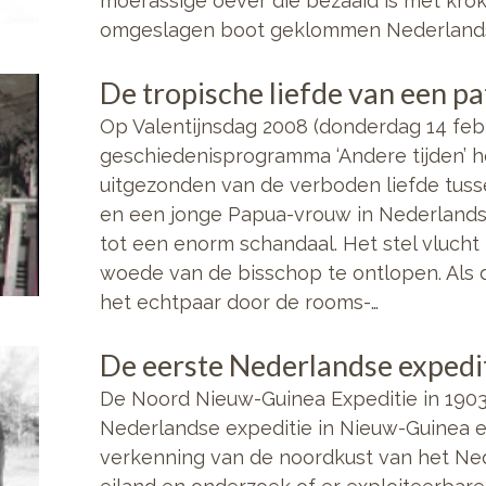
moerassige oever die bezaaid is met krok
omgeslagen boot geklommen Nederland
De tropische liefde van een pa
Op Valentijnsdag 2008 (donderdag 14 febr
geschiedenisprogramma ‘Andere tijden’ h
uitgezonden van de verboden liefde tus
en een jonge Papua-vrouw in Nederlands 
tot een enorm schandaal. Het stel vluch
woede van de bisschop te ontlopen. Als 
het echtpaar door de rooms-…
De eerste Nederlandse expedi
De Noord Nieuw-Guinea Expeditie in 1903 i
Nederlandse expeditie in Nieuw-Guinea e
verkenning van de noordkust van het Ne