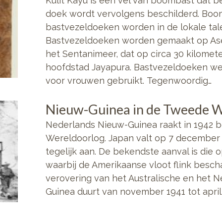
Kulit Kayu is een vel van boombast dat b
doek wordt vervolgens beschilderd. Boo
bastvezeldoeken worden in de lokale tale
Bastvezeldoeken worden gemaakt op Asei,
het Sentanimeer, dat op circa 30 kilomet
hoofdstad Jayapura. Bastvezeldoeken we
voor vrouwen gebruikt. Tegenwoordig…
Nieuw-Guinea in de Tweede 
Nederlands Nieuw-Guinea raakt in 1942 
Wereldoorlog. Japan valt op 7 december
tegelijk aan. De bekendste aanval is die 
waarbij de Amerikaanse vloot flink besc
verovering van het Australische en het 
Guinea duurt van november 1941 tot april