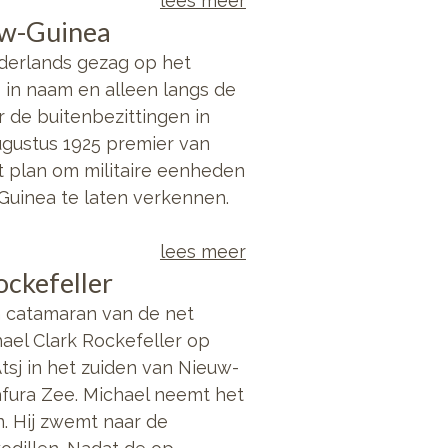
lees meer
euw-Guinea
ederlands gezag op het
 in naam en alleen langs de
r de buitenbezittingen in
augustus 1925 premier van
t plan om militaire eenheden
uinea te laten verkennen.
lees meer
ockefeller
 catamaran van de net
ael Clark Rockefeller op
tsj in het zuiden van Nieuw-
afura Zee. Michael neemt het
. Hij zwemt naar de