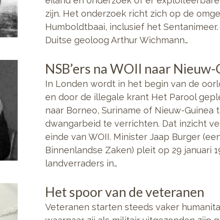
eiland en onderzoek of er exploiteerbar
zijn. Het onderzoek richt zich op de omg
Humboldtbaai, inclusief het Sentanimeer. 
Duitse geoloog Arthur Wichmann…
NSB’ers na WOII naar Nieuw-
In Londen wordt in het begin van de oor
en door de illegale krant Het Parool gepl
naar Borneo, Suriname of Nieuw-Guinea 
dwangarbeid te verrichten. Dat inzicht v
einde van WOII. Minister Jaap Burger (e
Binnenlandse Zaken) pleit op 29 januari 
landverraders in…
Het spoor van de veteranen
Veteranen starten steeds vaker humanitair