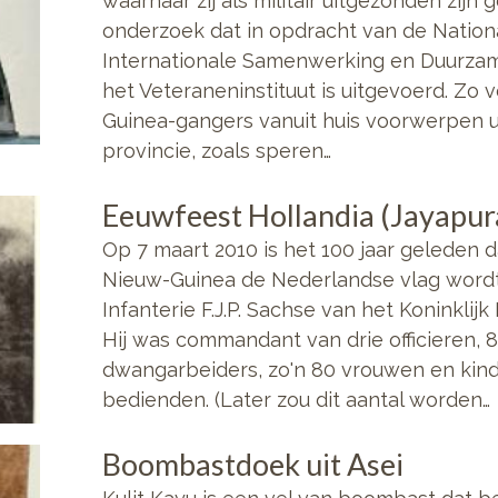
waarnaar zij als militair uitgezonden zijn g
onderzoek dat in opdracht van de Natio
Internationale Samenwerking en Duurza
het Veteraneninstituut is uitgevoerd. Zo
Guinea-gangers vanuit huis voorwerpen u
provincie, zoals speren…
Eeuwfeest Hollandia (Jayapur
Op 7 maart 2010 is het 100 jaar geleden 
Nieuw-Guinea de Nederlandse vlag wordt
Infanterie F.J.P. Sachse van het Koninklij
Hij was commandant van drie officieren, 
dwangarbeiders, zo'n 80 vrouwen en kin
bedienden. (Later zou dit aantal worden…
Boombastdoek uit Asei