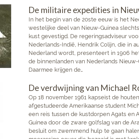
De militaire expedities in Ni
In het begin van de 20ste eeuw is het N
westelijke deel van Nieuw-Guinea slechts
kust gevestigd. De regeringsadviseur voo
Nederlands-Indië, Hendrik Colijn, die in 
Nederland wordt, presenteert in 1906 he
de binnenlanden van Nederlands Nieuw-G
Daarmee krijgen de…
De verdwijning van Michael R
Op 18 november 1961 kapseist de houten
afgestudeerde Amerikaanse student Mich
een reis tussen de kustdorpen Agats en A
Guinea door de zware golfslag van de Ar
besluit om zwemmend hulp te gaan halen