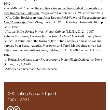
1942
- Jean-Michel Chazine,
Recent Rock Art and archaeological discoveries in
East Kalimantan-Indonesia
.
Yogyakarta Conference
24-29 September 2005
- K.W. Galis, Boekbespreking Josef Röder's
Felsbilder und Vorgeschichte des
MacCluer-Golfes
, West-Neuguinea. L.C. Wittich Verlag. Darmstadt. 162 pp.
Geïll. 1959.
- J.W. van Hille,
Reizen in West-Nieuw-Guinea
.
T.K.N.A.G., 24, 1907
- Simon Kooijman,
Ancestor figures from the MacCluer Gulf area of New
Guinea
:
A Variation of the Korwar Style.’ Study of rock art near Kokas and
korwars from Berau, Arandai, Masuweri, and Tarof.
Mededelingen van het
Rijksmuseum voor
Volkenkunde, Leiden, No. 15: 63-80. Leiden. E.J. Brill
1962.
- J. Röder,
Ergebnisse einer Probegrabung in der Höhle Dudumunir
.
Nova
Guinea, n.s., 4, 1940.
- Advies en commentaar: Sjoerd Jaarsma
© Stichting Papua Erfgoed
2001 - 2023