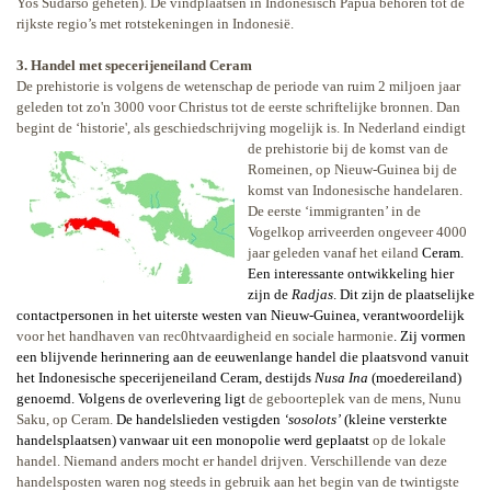
Yos Sudarso geheten). De vindplaatsen in Indonesisch Papua behoren tot de
rijkste regio’s met rotstekeningen in Indonesië.
3. Handel met specerijeneiland Ceram
De prehistorie is volgens de wetenschap de periode van ruim 2 miljoen jaar
geleden tot zo'n 3000 voor Christus tot de eerste schriftelijke bronnen. Dan
begint de ‘historie', als geschiedschrijving mogelijk is. In Nederland
eindigt
de prehistorie bij de komst van de
Romeinen, op Nieuw-Guinea bij de
komst van Indonesische handelaren.
De eerste ‘immigranten’ in de
Vogelkop arriveerden ongeveer 4000
jaar geleden vanaf het eiland
Ceram.
Een interessante ontwikkeling hier
zijn de
Radjas
. Dit zijn de plaatselijke
contactpersonen in het uiterste westen van Nieuw-Guinea, verantwoordelijk
voor het handhaven van rec0htvaardigheid en sociale harmonie
. Zij vormen
een blijvende herinnering aan de eeuwenlange handel die plaatsvond vanuit
het Indonesische specerijeneiland Ceram, destijds
Nusa Ina
(moedereiland)
genoemd. Volgens de overlevering ligt
de geboorteplek van de mens, Nunu
Saku, op Ceram.
De handelslieden vestigden
‘sosolots’
(kleine versterkte
handelsplaatsen) vanwaar uit een monopolie werd geplaatst
op de lokale
handel. Niemand anders mocht er handel drijven. Verschillende van deze
handelsposten waren nog steeds in gebruik aan het begin van de twintigste