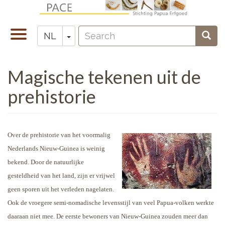
Overslaan
en
Search
naar
Navigatie
Toggle Dropdown
Sear
NL
Zoeken
de
wisselen
inhoud
Magische tekenen uit de
gaan
prehistorie
Over de prehistorie van het voormalig
Nederlands Nieuw-Guinea is weinig
bekend. Door de natuurlijke
gesteldheid van het land, zijn er vrijwel
geen sporen uit het verleden nagelaten.
Ook de vroegere semi-nomadische levensstijl van veel Papua-volken werkte
daaraan niet mee. De eerste bewoners van Nieuw-Guinea zouden meer dan