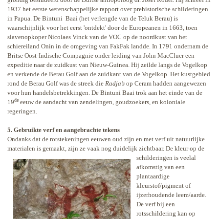
1937 het eerste wetenschappelijke rapport over prehistorische schilderingen
in Papua. De Bintuni
Baai (het verlengde van de Teluk Berau) is
waarschijnlijk voor het eerst 'ontdekt' door de Europeanen in 1663, toen
slavenopkoper Nicolaes Vinck van de VOC op de noordkust van het
schiereiland Onin in de omgeving van FakFak landde. In 1791 ondernam de
Britse Oost-Indische Compagnie onder leiding van John MacCluer een
expeditie naar de zuidkust van Nieuw-Guinea. Hij zeilde langs de Vogelkop
en verkende de Berau Golf aan de zuidkant van de Vogelkop. Het kustgebied
rond de Berau Golf was de streek die
Radja’s
op Ceram hadden aangewezen
voor hun handelsbetrekkingen. De Bintuni Baai trok aan het einde van de
de
19
eeuw de aandacht van zendelingen, goudzoekers, en koloniale
regeringen.
5. Gebruikte verf en aangebrachte tekens
Ondanks dat de rotstekeningen eeuwen oud zijn en met verf uit natuurlijke
materialen is gemaakt, zijn ze vaak nog duidelijk zichtbaar. De
kleur op de
schilderingen is veelal
afkomstig van een
plantaardige
kleurstof/pigment of
ijzerhoudende leem/aarde.
De verf bij een
rotsschildering kan op