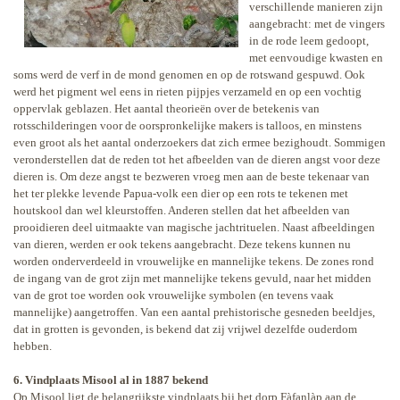
verschillende manieren zijn
aangebracht: met de vingers
in de rode leem gedoopt,
met eenvoudige kwasten en
soms werd de verf in de mond genomen en op de rotswand gespuwd. Ook
werd het pigment wel eens in rieten pijpjes verzameld en op een vochtig
oppervlak geblazen. Het aantal theorieën over de betekenis van
rotsschilderingen voor de oorspronkelijke makers is talloos, en minstens
even groot als het aantal onderzoekers dat zich ermee bezighoudt. Sommigen
veronderstellen dat de reden tot het afbeelden van de dieren angst voor deze
dieren is. Om deze angst te bezweren vroeg men aan de beste tekenaar van
het ter plekke levende Papua-volk een dier op een rots te tekenen met
houtskool dan wel kleurstoffen. Anderen stellen dat het afbeelden van
prooidieren deel uitmaakte van magische jachtrituelen. Naast afbeeldingen
van dieren, werden er ook tekens aangebracht. Deze tekens kunnen nu
worden onderverdeeld in vrouwelijke en mannelijke tekens. De zones rond
de ingang van de grot zijn met mannelijke tekens gevuld, naar het midden
van de grot toe worden ook vrouwelijke symbolen (en tevens vaak
mannelijke) aangetroffen. Van een aantal prehistorische gesneden beeldjes,
dat in grotten is gevonden, is bekend dat zij vrijwel dezelfde ouderdom
hebben.
6. Vindplaats Misool al in 1887 bekend
Op Misool ligt de belangrijkste vindplaats bij het dorp Fàfanlàp aan de