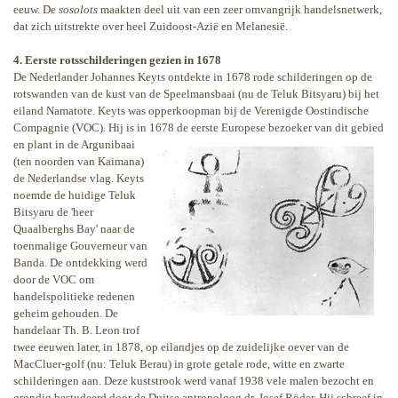
eeuw. De
sosolots
maakten deel uit van een zeer omvangrijk handelsnetwerk,
dat zich uitstrekte over heel Zuidoost-Azië en Melanesië.
4. Eerste rotsschilderingen gezien in 1678
De Nederlander Johannes Keyts ontdekte in 1678 rode schilderingen op de
rotswanden van de kust van de Speelmansbaai (nu de Teluk Bitsyaru) bij het
eiland Namatote. Keyts was opperkoopman bij de Verenigde Oostindische
Compagnie (VOC). Hij is in 1678 de eerste
Europese bezoeker van dit gebied
en plant in de Argunibaai
(ten noorden van Kaimana)
de Nederlandse vlag. Keyts
noemde de huidige Teluk
Bitsyaru de 'heer
Quaalberghs Bay' naar de
toenmalige Gouverneur van
Banda. De ontdekking werd
door de VOC om
handelspolitieke redenen
geheim gehouden. De
handelaar Th. B. Leon trof
twee eeuwen later, in 1878, op eilandjes op de zuidelijke oever van de
MacCluer-golf (nu: Teluk Berau) in grote getale rode, witte en zwarte
schilderingen aan. Deze kuststrook werd vanaf 1938 vele malen bezocht en
grondig bestudeerd door de Duitse antropoloog dr. Josef Röder. Hij schreef in