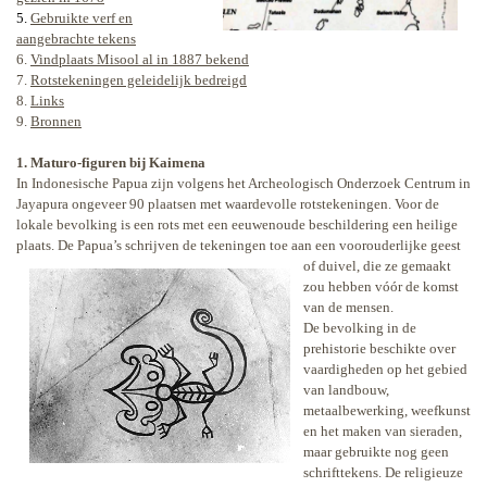
5.
Gebruikte verf en
aangebrachte tekens
6.
Vindplaats Misool al in 1887 bekend
7.
Rotstekeningen geleidelijk bedreigd
8.
Links
9.
Bronnen
1. Maturo-figuren bij Kaimena
In Indonesische Papua zijn volgens het Archeologisch Onderzoek Centrum in
Jayapura ongeveer 90 plaatsen met waardevolle rotstekeningen. Voor de
lokale bevolking is een rots met een eeuwenoude beschildering een heilige
plaats. De Papua’s schrijven de tekeningen toe aan een voorouderlijke geest
of duivel,
die ze gemaakt
zou hebben vóór de komst
van de mensen.
De bevolking in de
prehistorie beschikte over
vaardigheden op het gebied
van landbouw,
metaalbewerking, weefkunst
en het maken van sieraden,
maar gebruikte nog geen
schrifttekens. De religieuze