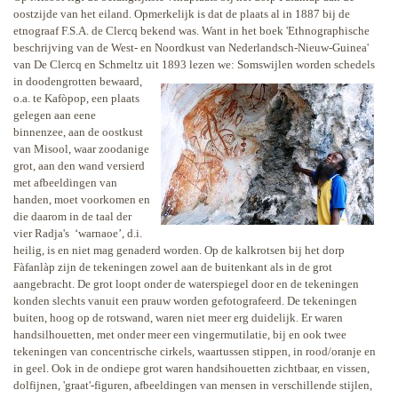
oostzijde van het eiland. Opmerkelijk is dat de plaats al in 1887 bij de
etnograaf F.S.A. de Clercq bekend was. Want in het boek 'Ethnographische
beschrijving van de West- en Noordkust van Nederlandsch-Nieuw-Guinea'
van De Clercq en Schmeltz uit 1893 lezen we: Somswijlen worden
schedels
in doodengrotten bewaard,
o.a. te Kafòpop, een plaats
gelegen aan eene
binnenzee, aan de oostkust
van Misool, waar zoodanige
grot, aan den wand versierd
met afbeeldingen van
handen, moet voorkomen en
die daarom in de taal der
vier Radja's
‘warnaoe’, d.i.
heilig, is en niet mag genaderd worden. Op de kalkrotsen bij het dorp
Fàfanlàp zijn de tekeningen zowel aan de buitenkant als in de grot
aangebracht. De grot loopt onder de waterspiegel door en de tekeningen
konden slechts vanuit een prauw
worden gefotografeerd. De tekeningen
buiten, hoog op de rotswand, waren niet
meer erg duidelijk. Er waren
handsilhouetten, met onder meer een vingermutilatie, bij en ook twee
tekeningen van concentrische cirkels, waartussen stippen, in rood/oranje en
in geel. Ook in de ondiepe grot waren handsihouetten zichtbaar, en vissen,
dolfijnen, 'graat'-figuren, afbeeldingen van mensen in verschillende stijlen,