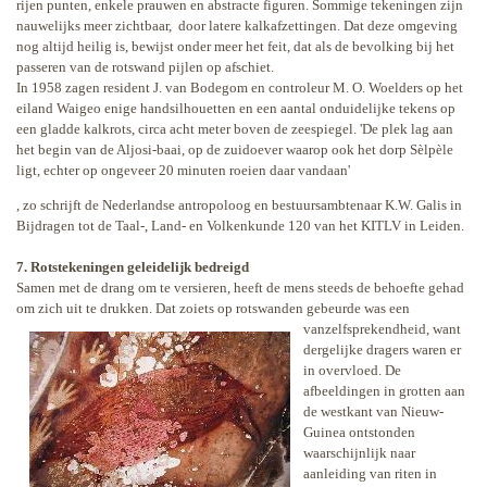
rijen punten, enkele prauwen en abstracte figuren. Sommige tekeningen zijn
nauwelijks meer zichtbaar,
door latere kalkafzettingen. Dat deze omgeving
nog altijd heilig is, bewijst onder meer het feit, dat als de bevolking bij het
passeren van de rotswand pijlen op afschiet.
In 1958 zagen resident J. van Bodegom en controleur M. O. Woelders op het
eiland Waigeo enige handsilhouetten en een aantal onduidelijke tekens op
een gladde kalkrots, circa acht meter boven de zeespiegel. 'De plek lag aan
het begin van de Aljosi-baai, op de zuidoever waarop ook het dorp Sèlpèle
ligt, echter op ongeveer 20 minuten roeien daar vandaan'
, zo schrijft de Nederlandse antropoloog en bestuursambtenaar K.W. Galis in
Bijdragen tot de Taal-, Land- en Volkenkunde 120 van het KITLV in Leiden.
7. Rotstekeningen geleidelijk bedreigd
Samen met de drang om te versieren, heeft de mens steeds de behoefte gehad
om zich uit te drukken. Dat zoiets op rotswanden gebeurde
was een
vanzelfsprekendheid, want
dergelijke dragers waren er
in overvloed. De
afbeeldingen in grotten aan
de westkant van Nieuw-
Guinea ontstonden
waarschijnlijk naar
aanleiding van riten in