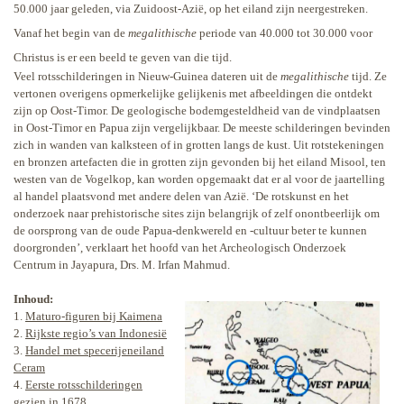
50.000 jaar geleden, via Zuidoost-Azië, op het eiland zijn neergestreken.
Vanaf het begin van de
megalithische
periode van 40.000 tot 30.000 voor
Christus is er een beeld te geven van die tijd.
Veel rotsschilderingen in Nieuw-Guinea dateren uit de
megalithische
tijd. Ze
vertonen overigens opmerkelijke gelijkenis met afbeeldingen die ontdekt
zijn op Oost-Timor. De geologische bodemgesteldheid van de vindplaatsen
in Oost-Timor en Papua zijn vergelijkbaar. De meeste schilderingen bevinden
zich in wanden van kalksteen of in grotten langs de kust. Uit rotstekeningen
en bronzen artefacten die in grotten zijn gevonden bij het eiland Misool, ten
westen van de Vogelkop, kan worden opgemaakt dat er al voor de jaartelling
al handel plaatsvond met andere delen van Azië. ‘De rotskunst en het
onderzoek naar prehistorische sites zijn belangrijk of zelf onontbeerlijk om
de oorsprong van de oude Papua-denkwereld en -cultuur beter te kunnen
doorgronden’, verklaart het hoofd van het Archeologisch Onderzoek
Centrum in Jayapura, Drs. M. Irfan Mahmud.
Inhoud:
1.
Maturo-figuren bij Kaimena
2.
Rijkste regio’s van Indonesië
3.
Handel met specerijeneiland
Ceram
4.
Eerste rotsschilderingen
gezien in 1678