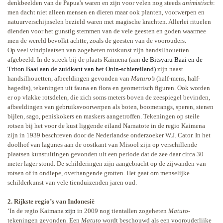
denkbeelden van de Papua's waren en zijn voor velen nog steeds
animistisch
:
men dacht niet alleen mensen en dieren maar ook planten, voorwerpen en
natuurverschijnselen bezield waren met magische krachten. Allerlei rituelen
dienden voor het gunstig stemmen van de vele geesten en goden waarmee
men de wereld bevolkt achtte, zoals de geesten van de voorouders.
Op veel vindplaatsen van zogeheten rotskunst zijn handsilhouetten
afgebeeld. In de streek bij de plaats Kaimena (aan
de Bitsyaru Baai en de
Triton Baai aan de zuidkant van het Onin-schiereiland)
zijn naast
handsilhouetten, afbeeldingen gevonden van
Maturo’s
(half-mens, half-
hagedis), tekeningen uit fauna en flora en geometrisch figuren. Ook worden
er op vlakke rotsdelen, die zich soms meters boven de zeespiegel bevinden,
afbeeldingen van gebruiksvoorwerpen als boten, boomerangs, speren, stenen
bijlen, sago, peniskokers en maskers aangetroffen. Tekeningen op steile
rotsen bij het voor de kust liggende eiland Narnatote in de regio Kaimena
zijn in 1939 beschreven door de Nederlandse onderzoeker W.J. Cator. In het
doolhof van lagunes aan de oostkant van Misool zijn op verschillende
plaatsen kunstuitingen gevonden uit een periode dat de zee daar circa 30
meter lager stond. De schilderingen zijn aangebracht op de zijwanden van
rotsen of in ondiepe, overhangende grotten. Het gaat om menselijke
schilderkunst van vele tienduizenden jaren oud.
2. Rijkste regio’s van Indonesië
‘In de regio Kaimana
zijn
in 2009 nog tientallen zogeheten
Matuto
-
tekeningen gevonden. Een
Matuto
wordt beschouwd als een voorouderlijke