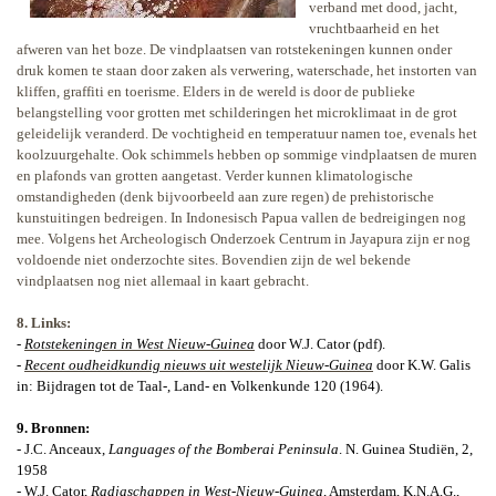
verband met dood, jacht,
vruchtbaarheid en het
afweren van het boze. De vindplaatsen van rotstekeningen kunnen onder
druk komen te staan door zaken als verwering, waterschade, het instorten van
kliffen, graffiti en toerisme. Elders in de wereld is door de publieke
belangstelling voor grotten met schilderingen het microklimaat in de grot
geleidelijk veranderd. De vochtigheid en temperatuur namen toe, evenals het
koolzuurgehalte. Ook schimmels hebben op sommige vindplaatsen de muren
en plafonds van grotten aangetast. Verder kunnen klimatologische
omstandigheden (denk bijvoorbeeld aan zure regen) de prehistorische
kunstuitingen bedreigen. In Indonesisch Papua vallen de bedreigingen nog
mee. Volgens het Archeologisch Onderzoek Centrum in Jayapura zijn er nog
voldoende niet onderzochte sites. Bovendien zijn de wel bekende
vindplaatsen nog niet allemaal in kaart gebracht.
8. Links:
-
Rotstekeningen in West Nieuw-Guinea
door W.J. Cator (pdf).
-
Recent oudheidkundig nieuws uit westelijk Nieuw-Guinea
door K.W. Galis
in: Bijdragen tot de Taal-, Land- en Volkenkunde 120 (1964).
9. Bronnen:
- J.C. Anceaux,
Languages of the Bomberai Peninsula
. N. Guinea Studiën, 2,
1958
- W.J. Cator,
Radjaschappen in West-Nieuw-Guinea
,
Amsterdam
, K.N.A.G.,