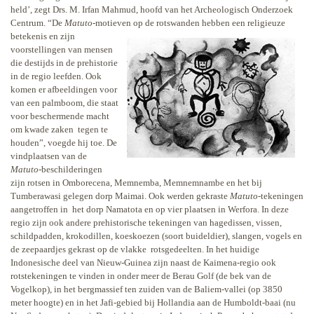
held’, zegt Drs. M. Irfan Mahmud, hoofd van het Archeologisch Onderzoek
Centrum. “De
Matuto
-motieven op de rotswanden
hebben een religieuze
betekenis en zijn
voorstellingen van mensen
die destijds in de prehistorie
in de regio leefden. Ook
komen er afbeeldingen voor
van een palmboom, die staat
voor beschermende macht
om kwade zaken
tegen te
houden”, voegde hij toe. De
vindplaatsen van de
Matuto
-beschilderingen
zijn rotsen in Omborecena, Memnemba, Memnemnambe en het bij
Tumberawasi gelegen dorp Maimai. Ook werden gekraste
Matuto
-tekeningen
aangetroffen in
het dorp Namatota en op vier plaatsen in Werfora. In deze
regio zijn ook andere prehistorische tekeningen van hagedissen, vissen,
schildpadden, krokodillen, koeskoezen (soort buideldier), slangen, vogels en
de zeepaardjes gekrast op de vlakke
rotsgedeelten. In het huidige
Indonesische deel van Nieuw-Guinea zijn naast de Kaimena-regio ook
rotstekeningen te vinden in onder meer de Berau Golf (de bek van de
Vogelkop), in het bergmassief ten zuiden van de Baliem-vallei (op 3850
meter hoogte) en in het Jafi-gebied bij Hollandia aan de Humboldt-baai (nu