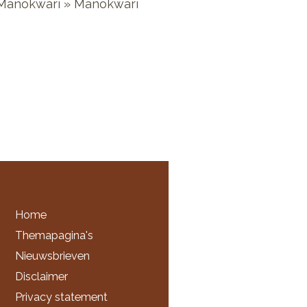
 Manokwari » Manokwari
Home
Themapagina's
Nieuwsbrieven
Disclaimer
Privacy statement