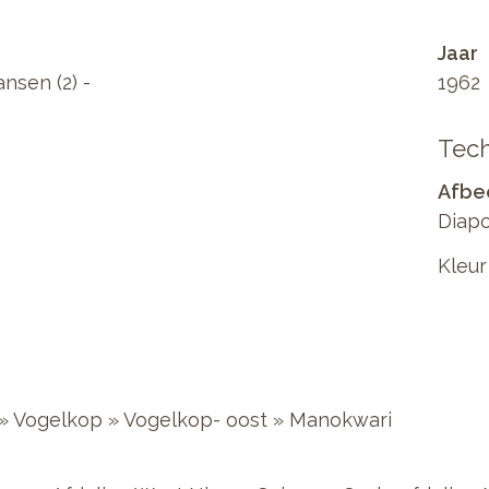
Jaar
nsen (2) -
1962
Tech
Afbe
Diapo
Kleur
 » Vogelkop » Vogelkop- oost » Manokwari