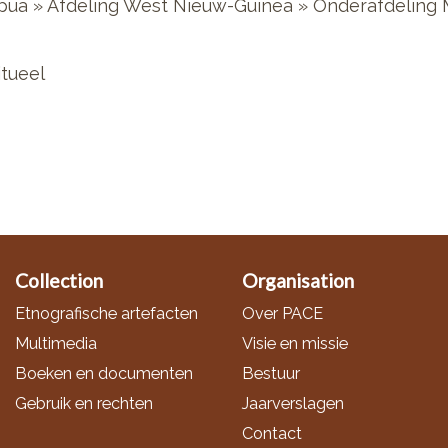
pua » Afdeling West Nieuw-Guinea » Onderafdeling
itueel
Collection
Organisation
Etnografische artefacten
Over PACE
Multimedia
Visie en missie
Boeken en documenten
Bestuur
Gebruik en rechten
Jaarverslagen
Contact