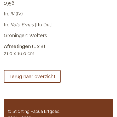
1958
In:
IV
(IV)
In:
Kota Emas
[Itu Dia]
Groningen: Wolters
Afmetingen (L x B)
21,0 x 16,0 cm
Terug naar overzicht
© Stichting Papua Erfgoed