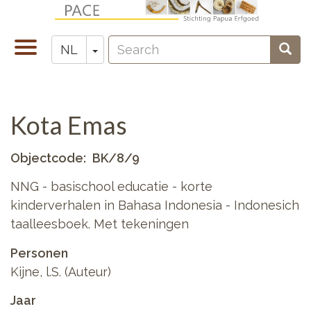
Overslaan
en
Search
naar
Navigatie
Toggle Dropdown
Sear
NL
Zoeken
de
wisselen
inhoud
gaan
Kota Emas
Objectcode
BK/8/9
NNG - basischool educatie - korte
kinderverhalen in Bahasa Indonesia - Indonesich
taalleesboek. Met tekeningen
Personen
Kijne, l.S. (Auteur)
Jaar