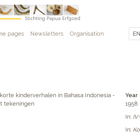
e
me pages
Newsletters
Organisation
E
Z
korte kinderverhalen in Bahasa Indonesia -
Year
et tekeningen
1958
In:
IV
In:
Ko