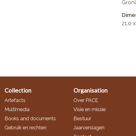
Groni
Dimen
21,0 
Collection
Organisation
Artefacts
Over PACE
Multimedia
Visie en missie
Books and documents
Bestuur
Gebruik en rechten
Jaarverslagen