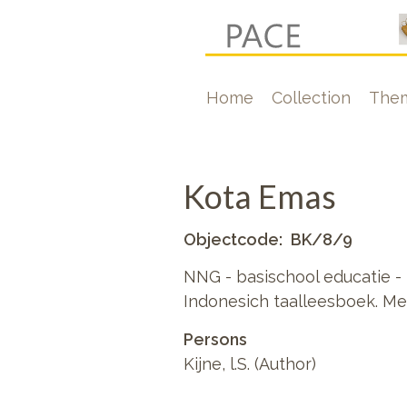
Skip
to
main
Hoofdnavigati
Home
Collection
The
content
Kota Emas
Objectcode
BK/8/9
NNG - basischool educatie - 
Indonesich taalleesboek. M
Persons
Kijne, l.S. (Author)