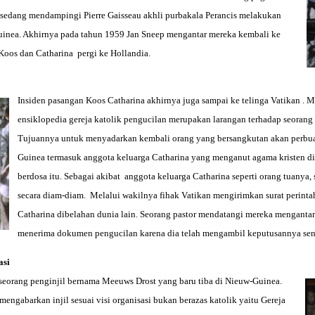
 sedang mendampingi Pierre Gaisseau akhli purbakala Perancis melakukan
uinea. Akhirnya pada tahun 1959 Jan Sneep mengantar mereka kembali ke
oos dan Catharina pergi ke Hollandia.
Insiden pasangan Koos Catharina akhirnya juga sampai ke telinga Vatikan .
ensiklopedia gereja katolik pengucilan merupakan larangan terhadap seoran
Tujuannya untuk menyadarkan kembali orang yang bersangkutan akan perbuat
Guinea termasuk anggota keluarga Catharina yang menganut agama kristen di
berdosa itu. Sebagai akibat anggota keluarga Catharina seperti orang tuanya
secara diam-diam. Melalui wakilnya fihak Vatikan mengirimkan surat perint
Catharina dibelahan dunia lain. Seorang pastor mendatangi mereka mengantar 
menerima dokumen pengucilan karena dia telah mengambil keputusannya send
asi
 seorang penginjil bernama Meeuws Drost yang baru tiba di Nieuw-Guinea.
ngabarkan injil sesuai visi organisasi bukan berazas katolik yaitu Gereja