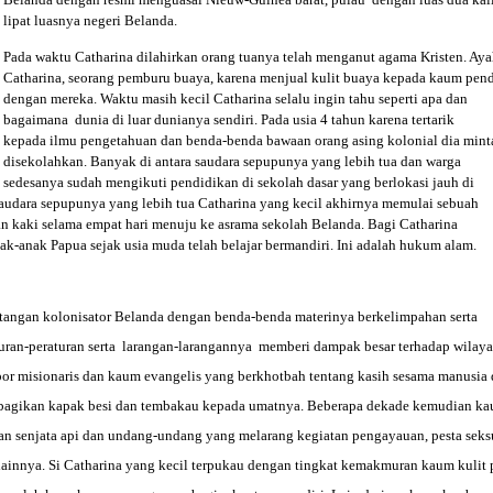
lipat luasnya negeri Belanda.
Pada waktu Catharina dilahirkan orang tuanya telah menganut agama Kristen. Ay
Catharina, seorang pemburu buaya, karena menjual kulit buaya kepada kaum pend
dengan mereka. Waktu masih kecil Catharina selalu ingin tahu seperti apa
dan
bagaimana dunia di luar dunianya sendiri. Pada usia 4 tahun karena tertarik
kepada ilmu pengetahuan dan benda-benda bawaan orang asing kolonial dia mint
disekolahkan. Banyak di antara saudara sepupunya yang lebih tua dan warga
sedesanya sudah mengikuti pendidikan di sekolah dasar yang berlokasi jauh di
saudara sepupunya yang lebih tua Catharina yang kecil akhirnya memulai sebuah
an kaki selama empat hari menuju ke asrama sekolah Belanda. Bagi Catharina
ak-anak Papua sejak usia muda telah belajar bermandiri. Ini adalah hukum alam.
tangan kolonisator
Belanda dengan benda-benda materinya berkelimpahan serta
uran-peraturan serta larangan-larangannya memberi dampak besar terhadap wilay
por misionaris dan kaum evangelis yang berkhotbah tentang kasih sesama manus
agikan kapak besi dan tembakau kepada umatnya. Beberapa dekade kemudian kau
n senjata api dan undang-undang yang melarang kegiatan pengayauan, pesta seksuil
lainnya. Si Catharina yang kecil terpukau dengan tingkat kemakmuran kaum kulit p