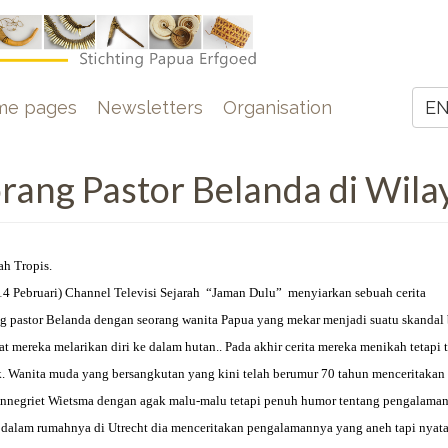
e
me pages
Newsletters
Organisation
E
Z
rang Pastor Belanda di Wila
ah Tropis.
14 Pebruari) Channel Televisi Sejarah “Jaman Dulu” menyiarkan sebuah cerita
 pastor Belanda dengan seorang wanita Papua yang mekar menjadi suatu skandal 
mereka melarikan diri ke dalam hutan.. Pada akhir cerita mereka menikah tetapi t
ik. Wanita muda yang bersangkutan yang kini telah berumur 70 tahun menceritakan
i Annegriet Wietsma dengan agak malu-malu tetapi penuh humor tentang pengalama
dalam rumahnya di Utrecht dia menceritakan pengalamannya yang aneh tapi nya