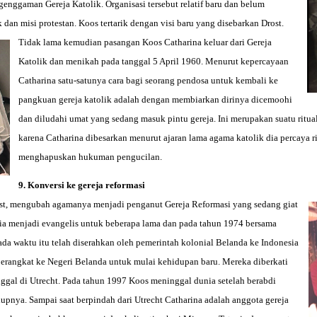
enggaman Gereja Katolik. Organisasi tersebut relatif baru dan belum
 dan misi protestan. Koos tertar
ik dengan visi baru yang disebarkan Drost.
Tidak lama kemudian pasangan Koos Catharina keluar dari Gereja
Katolik dan menikah pada tanggal 5 April 1960. Menurut kepercayaan
Catharina satu-satunya cara bagi seorang pendosa untuk kembali ke
pangkuan gereja katolik adalah dengan membiarkan dirinya dicemoohi
dan diludahi umat yang sedang masuk pintu gereja. Ini merupakan suatu ritual
karena Catharina dibesarkan menurut ajaran lama agama katolik dia percaya ri
menghapuskan hukuman pengucilan.
9. Konversi ke gereja reformasi
ost, mengubah agamanya menjadi penganut Gereja Reformasi yang sedang giat
ia menjadi evangelis untuk beberapa lama dan pada tahun 1974 bersama
a waktu itu telah diserahkan oleh pemerintah kolonial Belanda ke Indonesia
berangkat ke Negeri Belanda untuk mulai kehidupan baru. Mereka diberkati
ggal di Utrecht. Pada tahun 1997 Koos meninggal dunia setelah berabdi
upnya. Sampai saat berpindah dari Utrecht Catharina adalah anggota gereja