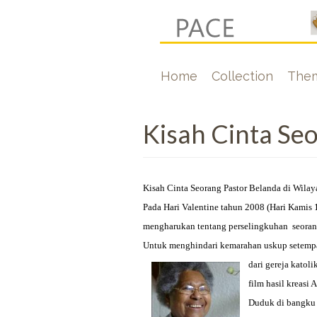
Skip
to
main
Hoofdnavigati
Home
Collection
The
content
Kisah Cinta Seo
Kisah Cinta Seorang Pastor Belanda di Wilay
Pada Hari Valentine tahun 2008 (Hari Kamis 
mengharukan tentang perselingkuhan seorang
Untuk menghindari kemarahan uskup setempat 
dari ge
reja katol
film hasil kreas
Duduk di bangku 