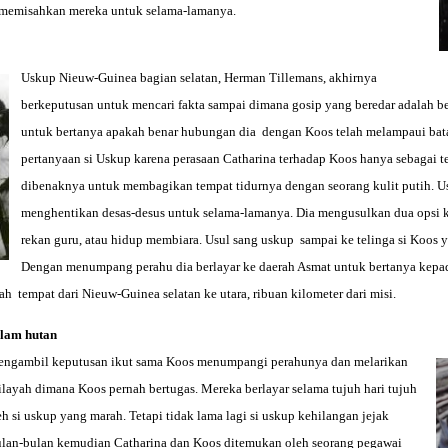
 memisahkan mereka untuk selama-lamanya.
Uskup Nieuw-Guinea bagian selatan, Herman Tillemans, akhirnya
berkeputusan untuk mencari fakta sampai dimana gosip yang beredar adalah be
untuk bertanya apakah benar hubungan dia dengan Koos telah melampaui batas
pertanyaan si Uskup karena perasaan Catharina terhadap Koos hanya sebagai t
dibenaknya untuk membagikan tempat tidurnya dengan seorang kulit putih. Us
menghentikan desas-desus untuk selama-lamanya. Dia mengusulkan dua opsi 
rekan guru, atau hidup membiara. Usul sang uskup sampai ke telinga si Koos 
Dengan menumpang perahu dia berlayar ke daerah Asmat untuk bertanya kepada
 tempat dari Nieuw-Guinea selatan ke utara, ribuan kilometer dari misi.
alam hutan
a mengambil keputusan ikut sama Koos menumpangi perahunya dan melarikan
layah dimana Koos pernah bertugas. Mereka berlayar selama tujuh hari tujuh
h si uskup yang marah. Tetapi tidak lama lagi si uskup kehilangan jejak
bulan-bulan kemudian Catharina dan Koos ditemukan oleh seorang pegawai