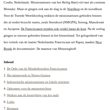
Cordis, Nederlands:
Missionarissen van het Heilig Hart)
viel met als centrum
Merauke. Maar ze gingen ook aan de slag in de
Vogelkop
en de noordkust.
Voor de Tweede Wereldoorlog trokken de missionarissen gebieden binnen
die al eerder bezocht waren, zoals Steenkool (NMGPN), Sorong, Manokwari
en Jayapura.
De Franciscanen reisden ook verder langs de kust
.
Na de oorlog
gingen ze nieuwe gebieden binnen in het binnenland. Ter gelegenheid van
het vertrek van de laatste Nederlandse Franciscaan uit Papua, maakte
Nico
Boink
de documentaire: De mannen van Münninghoff.
Inhoud
1.
De Orde van de Minderbroeders Franciscanen
2.
Het missiewerk in Nieuw-Guinea
3.
Indonesische missionarissen en lokale priesters
4.
Opkomen voor de mensenrechten
5.
Werken aan de bestrijding van hiv-aids
6.
Links
7.
Bronnen