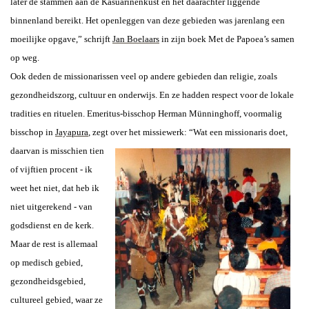
later de stammen aan de Kasuarinenkust en het daarachter liggende
binnenland bereikt. Het openleggen van deze gebieden was jarenlang een
moeilijke opgave,” schrijft
Jan Boelaars
in zijn boek Met de Papoea’s samen
op weg.
Ook deden de missionarissen veel op andere gebieden dan religie, zoals
gezondheidszorg, cultuur en onderwijs. En ze hadden respect voor de lokale
tradities en rituelen. Emeritus-bisschop Herman Münninghoff, voormalig
bisschop in
Jayapura
, zegt over
het missiewerk: “Wat een missionaris doet,
daarvan is misschien tien
of vijftien procent - ik
weet het niet, dat heb ik
niet uitgerekend - van
godsdienst en de kerk.
Maar de rest is allemaal
op medisch gebied,
gezondheidsgebied,
cultureel gebied, waar ze