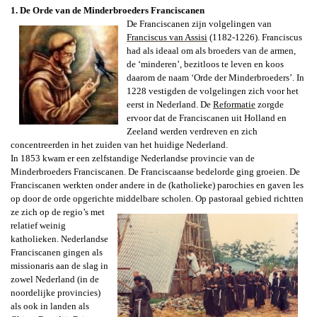
1. De Orde
van de Minderbroeders Franciscanen
De Franciscanen zijn volgelingen van
Franciscus van Assisi
(1182-1226). Franciscus
had als ideaal om als broeders van de armen,
de ‘minderen’, bezitloos te leven en koos
daarom de naam ‘Orde der Minderbroeders’. In
1228 vestigden de volgelingen zich voor het
eerst in Nederland. De
Reformatie
zorgde
ervoor dat de Franciscanen uit Holland en
Zeeland werden verdreven en zich
concentreerden in het zuiden van het huidige Nederland.
In 1853 kwam er een zelfstandige Nederlandse provincie van de
Minderbroeders Franciscanen. De Franciscaanse bedelorde ging groeien. De
Franciscanen werkten onder andere in de (katholieke) parochies en gaven les
op door de orde opgerichte middelbare scholen.
Op pastoraal gebied richtten
ze zich op de regio’s met
relatief weinig
katholieken. Nederlandse
Franciscanen gingen als
missionaris aan de slag in
zowel Nederland (in de
noordelijke provincies)
als ook in landen als