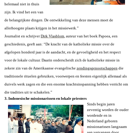
helemaal niet in thuis
zijn. Ik vind het een van
de belangrijkste dingen. De ontwikkeling van deze mensen moet de
allerhoogste plaats krijgen in het missiewerk.”
Journalist en schrijver
Dirk Vlasblom
, auteur van het boek Papoea, een
geschiedenis, geeft aan: “De kracht van de katholieke missie over de
afgelopen honderd jaar is de aandacht, en de gevoeligheid en het respect
voor de lokale cultuur. Daarin onderscheidt zich de katholieke missie in
zekere zin van de Amerikaanse evangelische
zendingsgenootschappen
die
traditionele rituelen gebruiken, voorwerpen en feesten eigenlijk allemaal als
duivels werk zagen en die een enorme krachtsinspanning hebben verricht om
die tradities uit te schakelen.”
3. Indonesische missionarissen en lokale priesters
Sinds begin jaren
zeventig worden de ouder
wordende en in
Nederland geboren
missionarissen langzaam
aan vervangen door