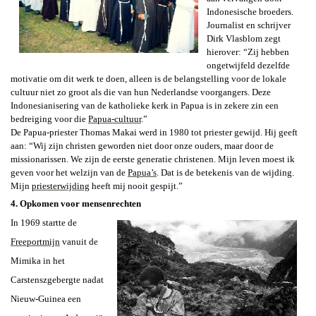
Indonesische broeders.
Journalist en schrijver
Dirk Vlasblom zegt
hierover: “Zij hebben
ongetwijfeld dezelfde
motivatie om dit werk te doen, alleen is de belangstelling voor de lokale
cultuur niet zo groot als die van hun Nederlandse voorgangers. Deze
Indonesianisering van de katholieke kerk in Papua is in zekere zin een
bedreiging voor die
Papua-cultuur
.”
De Papua-priester Thomas Makai werd in 1980 tot priester gewijd. Hij geeft
aan: “Wij zijn christen geworden niet door onze ouders, maar door de
missionarissen. We zijn de eerste generatie christenen. Mijn leven moest ik
geven voor het welzijn van de
Papua’s
. Dat is de betekenis van de wijding.
Mijn
priesterwijding
heeft mij nooit gespijt.”
4. Opkomen voor mensenrechten
In 1969 startte de
Freeportmijn
vanuit de
Mimika in het
Carstenszgebergte nadat
Nieuw-Guinea een