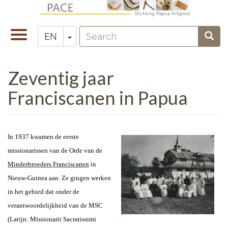
Skip
to
Search
main
Toggle
Toggle Dropdown
Sear
EN
Zoeken
content
navigation
Zeventig jaar
Franciscanen in Papua
In 1937 kwamen de eerste
missionarissen van de Orde van de
Minderbroeders Franciscanen
in
Nieuw-Guinea aan. Ze gingen werken
in het gebied dat onder de
verantwoordelijkheid van de MSC
(Latijn: Missionarii Sacratissimi