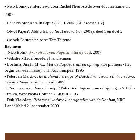
-
Nico Boink geïnterviewd
door Rachèl Nieuwstede over documentaire uit
2007
- Het
aids-probleem in Papua
(0
7-11-2008, Al Jazeerah TV)
- Ofwel Papua's Aids crisis op YouTube (6 Nov 2008):
deel 1
en
deel 2
- zie ook
Portret van pater Tom Tetteroo
Bronnen:
-
Nico Boink,
Franciscus van Papoea
,
film op dvd
, 2007
- Website Minderbroeders
Franciscanen
-
Boe
laars, Jan H. M. C
.,
Met de Papoea’s samen op weg
. (De pioniers - Het
begin van een missie),
J.H. Kok Kampen, 1995
-
Peter Jan Margry,
The archival heritage of Dutch Franciscans in Irian Jaya
,
Oceania News letter 15, maart 1995
- "
Pure moord op lange termijn
,"
Pater Bert Hagendoorns strijd tegen AIDS in
Timika,
West Papua Courier
,
7 August 2003
-
Dirk Vlasblom,
Reformasi verbreekt bange stilte van de Ngalum
, NRC
Handelsblad 21 september 2000