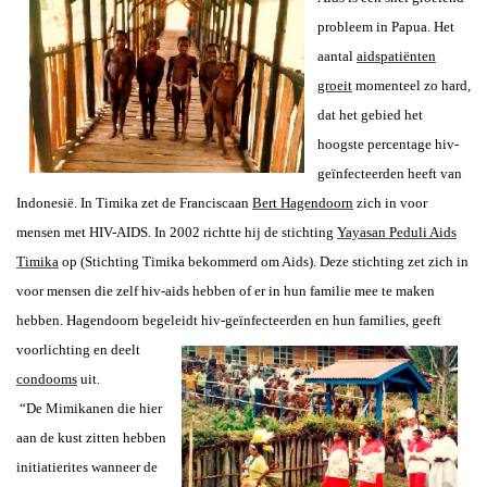
probleem in Papua. Het
aantal
aidspatiënten
groeit
momenteel zo hard,
dat het gebied het
hoogste percentage hiv-
geïnfecteerden heeft van
Indonesië. In Timika zet de Franciscaan
Bert Hagendoorn
zich in voor
mensen met HIV-AIDS. In 2002 richtte hij de stichting
Yayasan Peduli Aids
Timika
op (Stichting Timika bekommerd om Aids). Deze stichting zet zich in
voor mensen die zelf hiv-aids hebben of er in hun familie mee te maken
hebben. Hagendoorn begeleidt hiv-geïnfecteerden en hun families, geeft
voorlichting en deelt
condooms
uit.
“De Mimikanen die hier
aan de kust zitten hebben
initiatierites wanneer de