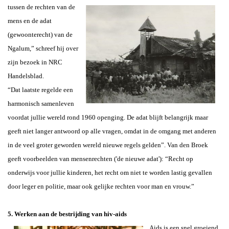
tussen de rechten van de
mens en de adat
(gewoonterecht) van de
Ngalum,” schreef hij over
zijn bezoek in NRC
Handelsblad.
“Dat laatste regelde een
harmonisch samenleven
voordat jullie wereld rond 1960 openging. De adat blijft belangrijk maar
geeft niet langer antwoord op alle vragen, omdat in de omgang met anderen
in de veel groter geworden wereld nieuwe regels gelden”. Van den Broek
geeft voorbeelden van mensenrechten ('de nieuwe adat'): “Recht op
onderwijs voor jullie kinderen, het recht om niet te worden lastig gevallen
door leger en politie, maar ook gelijke rechten voor man en vrouw.”
5. Werken aan de bestrijding van hiv-aids
Aids is een snel groeiend