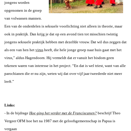
jongens worden
opgenomen in de groep
van volwassen mannen.
Een van de onderdelen is seksuele voorlichting niet alleen in theorie, maar
ook in praktijk. Dan krijg je dat op een avond tien tot misschien twintig
jongens seksuele praktijk hebben met dezelfde vrouw. Dat wil dus zeggen dat
als een van hen het
virus
heeft, die hele jonge groep naar huis gaat met het
virus,” aldus Hagendoorn. Hij vermeldt dat er vanuit het bisdom geen
tekenen waren van interesse in het project. “En dat is wel triest, want van alle
parochianen die er nu zijn, weten wij dat over vijf jaar tweederde niet meer
leeft.”
Links:
- In de bijdrage
Hoe ging het verder met de Franciscanen?
beschrijf
Theo
Vergeer OFM
hoe het na 1987 met de geloofsgemeenschap in Papua is
vergaan