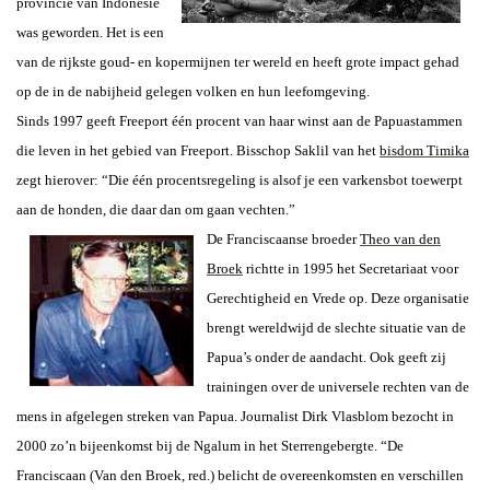
provincie van Indonesië
was geworden. Het is een
van de rijkste goud- en kopermijnen ter wereld en heeft grote impact gehad
op de in de nabijheid gelegen volken en hun leefomgeving.
Sinds 1997 geeft Freeport één procent van haar winst aan de Papuastammen
die leven in het gebied van Freeport. Bisschop Saklil van het
bisdom Timika
zegt hierover: “Die één procentsregeling is alsof je een varkensbot toewerpt
aan de honden, die daar dan om gaan vechten.”
De Franciscaanse broeder
Theo van den
Broek
richtte in 1995 het Secretariaat voor
Gerechtigheid
en Vrede op. Deze organisatie
brengt wereldwijd de slechte situatie van de
Papua’s onder de aandacht. Ook geeft zij
trainingen over de universele rechten van de
mens in afgelegen streken van Papua. Journalist Dirk Vlasblom bezocht in
2000 zo’n bijeenkomst bij de Ngalum in het Sterrengebergte. “De
Franciscaan (Van den Broek, red.) belicht
de overeenkomsten en verschillen