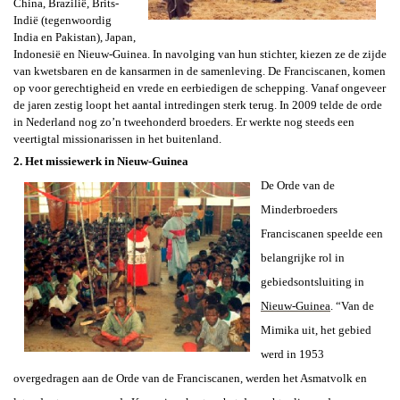
China, Brazilië, Brits-
Indië (tegenwoordig
India en Pakistan), Japan,
Indonesië en Nieuw-Guinea. In navolging van hun stichter, kiezen ze de zijde
van kwetsbaren en de kansarmen in de samenleving. De Franciscanen, komen
op voor gerechtigheid en vrede en eerbiedigen de schepping. Vanaf ongeveer
de jaren zestig loopt het aantal intredingen sterk terug. In 2009 telde de orde
in Nederland nog zo’n tweehonderd broeders. Er werkte nog steeds een
veertigtal missionarissen in het buitenland.
2. Het missiewerk in Nieuw-Guinea
De Orde van de
Minderbroeders
Franciscanen speelde
een
belangrijke rol in
gebiedsontsluiting in
Nieuw-Guinea
. “Van de
Mimika uit, het gebied
werd in 1953
overgedragen aan de Orde van de Franciscanen, werden het Asmatvolk en