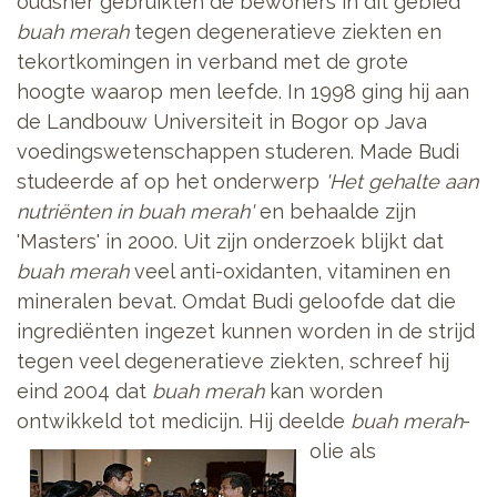
oudsher gebruikten de bewoners in dit gebied
buah merah
tegen degeneratieve ziekten en
tekortkomingen in verband met de grote
hoogte waarop men leefde. In 1998 ging hij aan
de Landbouw Universiteit in Bogor op Java
voedingswetenschappen studeren. Made Budi
studeerde af op het onderwerp
'Het gehalte aan
nutriënten in buah merah'
en behaalde zijn
'Masters' in 2000. Uit zijn onderzoek blijkt dat
buah merah
veel anti-oxidanten, vitaminen en
mineralen bevat. Omdat Budi geloofde dat die
ingrediënten ingezet kunnen worden in de strijd
tegen veel degeneratieve ziekten, schreef hij
eind 2004 dat
buah merah
kan worden
ontwikkeld tot medicijn.
Hij deelde
buah merah
-
olie als