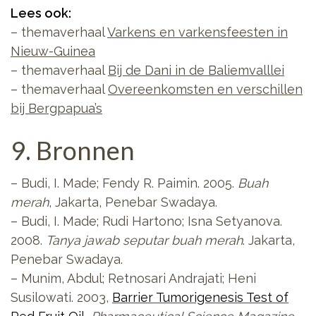
Lees ook:
– themaverhaal
Varkens en varkensfeesten in
Nieuw-Guinea
– themaverhaal
Bij de Dani in de Baliemvalllei
– themaverhaal
Overeenkomsten en verschillen
bij Bergpapua’s
9. Bronnen
– Budi, I. Made; Fendy R. Paimin. 2005.
Buah
merah
, Jakarta, Penebar Swadaya.
– Budi, I. Made; Rudi Hartono; Isna Setyanova.
2008.
Tanya jawab seputar buah merah
. Jakarta,
Penebar Swadaya.
– Munim, Abdul; Retnosari Andrajati; Heni
Susilowati. 2003,
Barrier Tumorigenesis Test of