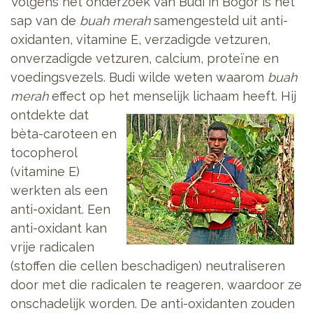
Volgens het onderzoek van Budi in Bogor is het
sap van de
buah merah
samengesteld uit anti-
oxidanten, vitamine E, verzadigde vetzuren,
onverzadigde vetzuren, calcium, proteïne en
voedingsvezels. Budi wilde weten waarom
buah
merah
effect op het menselijk lichaam heeft.
Hij
ontdekte dat
bèta-caroteen en
tocopherol
(vitamine E)
werkten als een
anti-oxidant. Een
anti-oxidant kan
vrije radicalen
(stoffen die cellen beschadigen) neutraliseren
door met die radicalen te reageren, waardoor ze
onschadelijk worden. De anti-oxidanten zouden