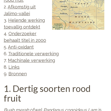
rood fruit
2.
Afkomstig uit
Jalimo-vallei
3.
Helende werking
toevallig ontdekt
4.
Onderzoeker
behaalt titel in 2000
5.
Anti-oxidant
6.
Traditionele verwerking
7.
Machinale verwerking
8.
Links
9.
Bronnen
1. Dertig soorten rood
fruit
Buah merah
ofwel
Pandanus conoideus Lam
is