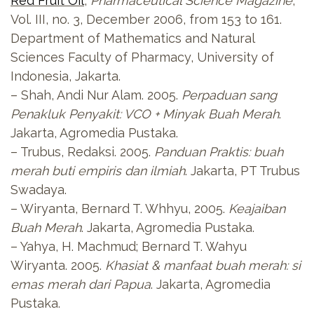
Red Fruit Oil
,
Pharmaceutical Science Magazine
,
Vol. III, no. 3, December 2006, from 153 to 161.
Department of Mathematics and Natural
Sciences Faculty of Pharmacy, University of
Indonesia, Jakarta.
– Shah, Andi Nur Alam. 2005.
Perpaduan sang
Penakluk Penyakit: VCO + Minyak Buah Merah
.
Jakarta, Agromedia Pustaka.
– Trubus, Redaksi. 2005.
Panduan Praktis: buah
merah buti empiris dan ilmiah
. Jakarta, PT Trubus
Swadaya.
– Wiryanta, Bernard T. Whhyu, 2005.
Keajaiban
Buah Merah
. Jakarta, Agromedia Pustaka.
– Yahya, H. Machmud; Bernard T. Wahyu
Wiryanta. 2005.
Khasiat & manfaat buah merah: si
emas merah dari Papua
. Jakarta, Agromedia
Pustaka.