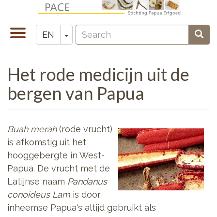
Skip
to
Search
main
Toggle
Toggle Dropdown
Sear
EN
Zoeken
content
navigation
Het rode medicijn uit de
bergen van Papua
Buah merah
(rode vrucht)
is afkomstig uit het
hooggebergte in West-
Papua. De vrucht met de
Latijnse naam
Pandanus
conoideus Lam
is door
inheemse Papua's altijd gebruikt als