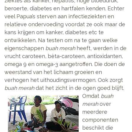
ziektes als kanker, hepatitis, hoge bloeddruk,
beroerte, diabetes en hartfalen kenden. Echter
veel Papua’s sterven aan infectieziekten en
relatieve ondervoeding voordat ze ook maar de
kans krijgen om kanker, diabetes etc te
ontwikkelen. Na testen om na te gaan welke
eigenschappen
buah merah
heeft, werden in de
vrucht caroteen, bèta-caroteen, antioxidanten,
omega 9 en omega-3 aangetroffen. Die doen de
weerstand van het lichaam groeien en
verhogen het uithoudingsvermogen. Ook zorgt
buah merah
dat het zicht in de ogen goed blijft.
Omdat
buah
merah
over
meerdere
componenten
beschikt die